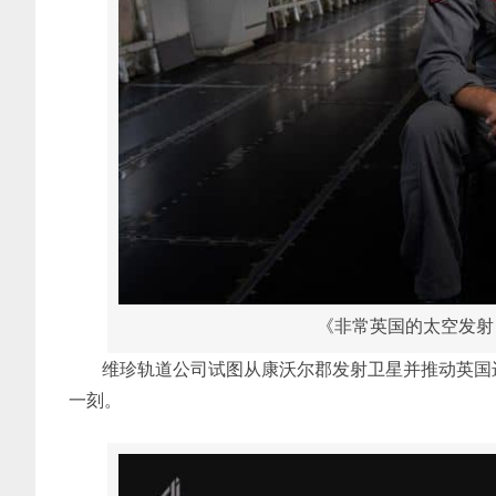
《非常英国的太空发射 A Ver
维珍轨道公司试图从康沃尔郡发射卫星并推动英国
一刻。