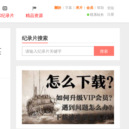
關於
|
字幕
|
求片
|
会员
|
幫助
登陆
注册
联系站长
K纪录片
精品资源
纪录片搜索
英