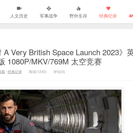
人文历史
军事战争
野外生存
经典纪录
4
 British Space Launch 2023》
080P/MKV/769M 太空竞赛
探索
/
经典记录
阅读(1240)
评论(0)