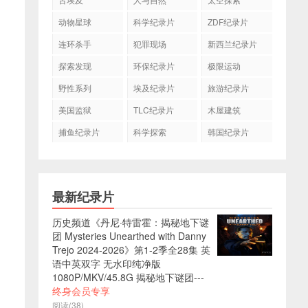
动物星球
科学纪录片
ZDF纪录片
连环杀手
犯罪现场
新西兰纪录片
探索发现
环保纪录片
极限运动
野性系列
埃及纪录片
旅游纪录片
美国监狱
TLC纪录片
木屋建筑
捕鱼纪录片
科学探索
韩国纪录片
最新纪录片
历史频道《丹尼·特雷霍：揭秘地下谜
团 Mysteries Unearthed with Danny
Trejo 2024-2026》第1-2季全28集 英
语中英双字 无水印纯净版
1080P/MKV/45.8G 揭秘地下谜团---
终身会员专享
阅读(38)