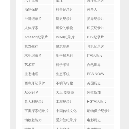
动物保护
科普纪录片
外星人
台湾纪录片
历史纪录片
灵异纪录片
人体探索
可爱的动物
印度纪录片
Amazon纪录片
IMAX纪录片
BTV纪录片
荒野生存
建筑翻新
飞机纪录片
求生纪录片
地平线系列
ITV纪录片
艺术家
科学频道
自然世界
生态地理
生态系统
PBS NOVA
西班牙纪录片
不明飞行物
英国历史
AppleTV
大卫·爱登堡
阿拉斯加
意大利纪录片
工程纪录片
HGTV纪录片
宇宙探索纪录片
中国传统文化
动物保护纪录片
动物超能力
爱尔兰纪录片
电影历史
古埃及
人与自然
太空探索