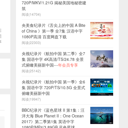
720P/MKV/1.21G 揭秘美国地秘密建
筑
阅读(14704)
央美食纪录片《舌尖上的中国 A Bite
篇
of China 》第一季 全7集 汉语中字
超
1080P高清 百度网盘下载
事
阅读(22303)
央视纪录片《航拍中国 第二季》全7
集 国语中字 4K高清/TS/24.78 全景
式俯瞰美丽新中国---
年会员专享
阅读(25142)
央视纪录片《航拍中国 第一季》全6
集 国语中字 720P/TS/10.5G 全景式
俯瞰美丽新中国
阅读(19947)
BBC纪录片《蓝色星球 II 第1集：汪
洋大海 Blue Planet II：One Ocean
2017》第二季第1集 英语中字
1080P/MP4/3.89GB 蓝色星球