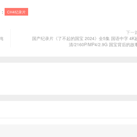
签：
CH4纪录片
下一
印纯
国产纪录片《了不起的国宝 2024》全5集 国语中字 4K
清/2160P/MP4/2.9G 国宝背后的故