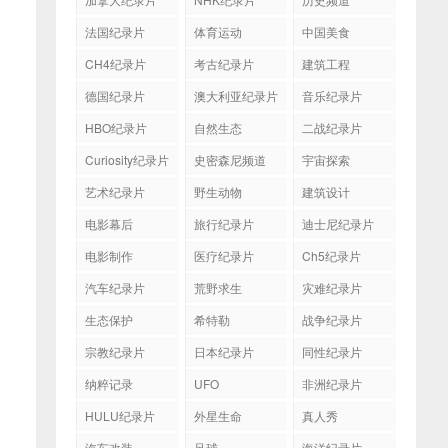
法国纪录片
体育运动
中国美食
CH4纪录片
考古纪录片
建筑工程
德国纪录片
澳大利亚纪录片
音乐纪录片
HBO纪录片
自然生态
二战纪录片
Curiosity纪录片
史密森尼频道
宇宙探索
艺术纪录片
野生动物
建筑设计
电影幕后
旅行纪录片
迪士尼纪录片
电影制作
医疗纪录片
Ch5纪录片
汽车纪录片
荒野求生
灾难纪录片
生态保护
希特勒
战争纪录片
宗教纪录片
日本纪录片
同性纪录片
纳粹记录
UFO
非洲纪录片
HULU纪录片
外星生命
真人秀
汽车改装
足球
海洋纪录片