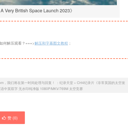
y British Space Launch 2023》
如何解压观看？===>
解压和字幕图文教程
；
com，我们将在第一时间处理与回复！ ：
纪录天堂
»
CH4纪录片《非常英国的太空发
 2023》英语中英双字 无水印纯净版 1080P/MKV/769M 太空竞赛
赞 (
0
)