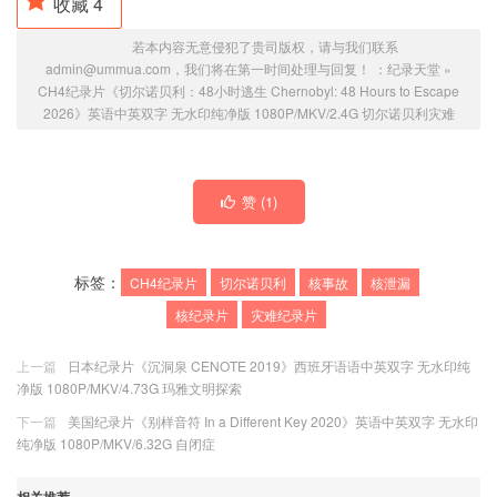
收藏
4
若本内容无意侵犯了贵司版权，请与我们联系
admin@ummua.com，我们将在第一时间处理与回复！ ：
纪录天堂
»
CH4纪录片《切尔诺贝利：48小时逃生 Chernobyl: 48 Hours to Escape
2026》英语中英双字 无水印纯净版 1080P/MKV/2.4G 切尔诺贝利灾难
赞 (
1
)
标签：
CH4纪录片
切尔诺贝利
核事故
核泄漏
核纪录片
灾难纪录片
上一篇
日本纪录片《沉洞泉 CENOTE 2019》西班牙语语中英双字 无水印纯
净版 1080P/MKV/4.73G 玛雅文明探索
下一篇
美国纪录片《别样音符 In a Different Key 2020》英语中英双字 无水印
纯净版 1080P/MKV/6.32G 自闭症
相关推荐