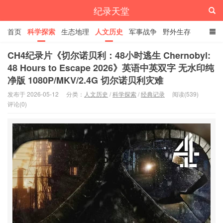
纪录天堂
首页
科学探索
生态地理
人文历史
军事战争
野外生存
经典纪录
4K纪录片
精品资源
CH4纪录片《切尔诺贝利：48小时逃生 Chernobyl:
48 Hours to Escape 2026》英语中英双字 无水印纯
净版 1080P/MKV/2.4G 切尔诺贝利灾难
发布于 2026-05-12
分类：
人文历史
/
科学探索
/
经典记录
阅读(539)
评论(0)