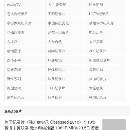
AppleTV
大卫·爱登堡
阿拉斯加
意大利纪录片
工程纪录片
HGTV纪录片
宇宙探索纪录片
中国传统文化
动物保护纪录片
动物超能力
爱尔兰纪录片
电影历史
古埃及
人与自然
太空探索
动物星球
科学纪录片
ZDF纪录片
连环杀手
犯罪现场
新西兰纪录片
探索发现
环保纪录片
极限运动
野性系列
埃及纪录片
旅游纪录片
美国监狱
TLC纪录片
木屋建筑
捕鱼纪录片
科学探索
韩国纪录片
最新纪录片
美国纪录片《强迫症实录 Obsessed 2010》全10集
英语中英双字 无水印纯净版 1080P/MKV/29.5G 着魔