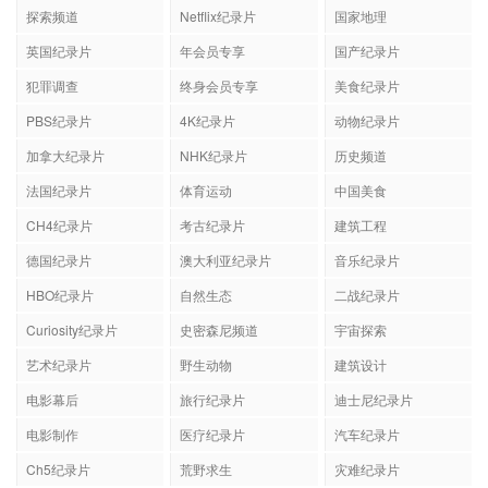
探索频道
Netflix纪录片
国家地理
英国纪录片
年会员专享
国产纪录片
犯罪调查
终身会员专享
美食纪录片
PBS纪录片
4K纪录片
动物纪录片
加拿大纪录片
NHK纪录片
历史频道
法国纪录片
体育运动
中国美食
CH4纪录片
考古纪录片
建筑工程
德国纪录片
澳大利亚纪录片
音乐纪录片
HBO纪录片
自然生态
二战纪录片
Curiosity纪录片
史密森尼频道
宇宙探索
艺术纪录片
野生动物
建筑设计
电影幕后
旅行纪录片
迪士尼纪录片
电影制作
医疗纪录片
汽车纪录片
Ch5纪录片
荒野求生
灾难纪录片