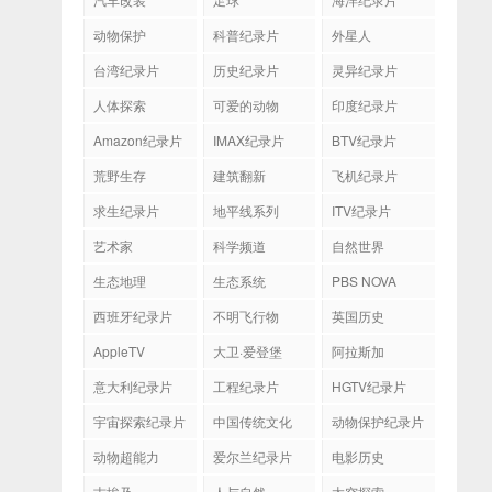
动物保护
科普纪录片
外星人
台湾纪录片
历史纪录片
灵异纪录片
人体探索
可爱的动物
印度纪录片
Amazon纪录片
IMAX纪录片
BTV纪录片
荒野生存
建筑翻新
飞机纪录片
求生纪录片
地平线系列
ITV纪录片
艺术家
科学频道
自然世界
生态地理
生态系统
PBS NOVA
西班牙纪录片
不明飞行物
英国历史
AppleTV
大卫·爱登堡
阿拉斯加
意大利纪录片
工程纪录片
HGTV纪录片
宇宙探索纪录片
中国传统文化
动物保护纪录片
动物超能力
爱尔兰纪录片
电影历史
古埃及
人与自然
太空探索