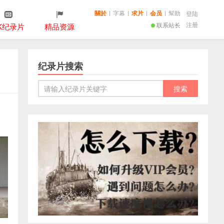
關於
|
字幕
|
求片
|
会员
|
幫助
登陆
注册
联系站长
K纪录片
精品资源
纪录片搜索