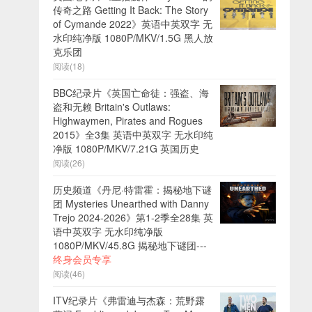
传奇之路 Getting It Back: The Story
of Cymande 2022》英语中英双字 无
水印纯净版 1080P/MKV/1.5G 黑人放
克乐团
阅读(18)
BBC纪录片《英国亡命徒：强盗、海
盗和无赖 Britain's Outlaws:
Highwaymen, Pirates and Rogues
2015》全3集 英语中英双字 无水印纯
净版 1080P/MKV/7.21G 英国历史
阅读(26)
历史频道《丹尼·特雷霍：揭秘地下谜
团 Mysteries Unearthed with Danny
Trejo 2024-2026》第1-2季全28集 英
语中英双字 无水印纯净版
1080P/MKV/45.8G 揭秘地下谜团---
终身会员专享
阅读(46)
ITV纪录片《弗雷迪与杰森：荒野露