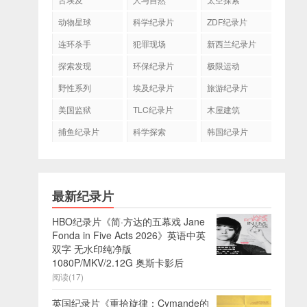
动物星球
科学纪录片
ZDF纪录片
连环杀手
犯罪现场
新西兰纪录片
探索发现
环保纪录片
极限运动
野性系列
埃及纪录片
旅游纪录片
美国监狱
TLC纪录片
木屋建筑
捕鱼纪录片
科学探索
韩国纪录片
最新纪录片
HBO纪录片《简·方达的五幕戏 Jane
Fonda in Five Acts 2026》英语中英
双字 无水印纯净版
1080P/MKV/2.12G 奥斯卡影后
阅读(17)
英国纪录片《重拾旋律：Cymande的