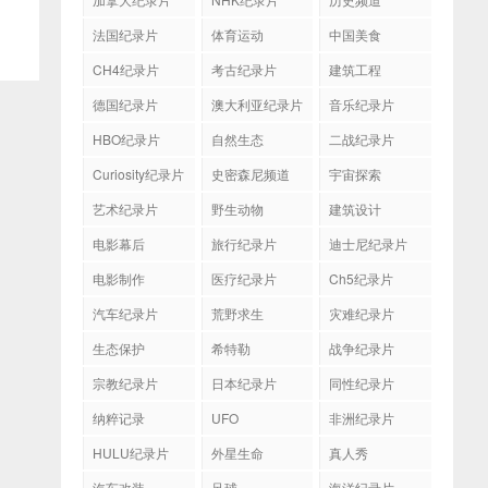
法国纪录片
体育运动
中国美食
CH4纪录片
考古纪录片
建筑工程
德国纪录片
澳大利亚纪录片
音乐纪录片
HBO纪录片
自然生态
二战纪录片
Curiosity纪录片
史密森尼频道
宇宙探索
艺术纪录片
野生动物
建筑设计
电影幕后
旅行纪录片
迪士尼纪录片
电影制作
医疗纪录片
Ch5纪录片
汽车纪录片
荒野求生
灾难纪录片
生态保护
希特勒
战争纪录片
宗教纪录片
日本纪录片
同性纪录片
纳粹记录
UFO
非洲纪录片
HULU纪录片
外星生命
真人秀
汽车改装
足球
海洋纪录片