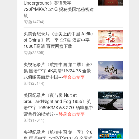
Underground》英语无字
720P/MKV/1.21G 揭秘美国地秘密建
筑
阅读(14704)
央美食纪录片《舌尖上的中国 A Bite
of China 》第一季 全7集 汉语中字
1080P高清 百度网盘下载
阅读(22305)
央视纪录片《航拍中国 第二季》全7
集 国语中字 4K高清/TS/24.78 全景
式俯瞰美丽新中国---
年会员专享
阅读(25144)
美国纪录片《夜与雾 Nuit et
brouillard/Night and Fog 1955》英
语中字 1080P/MKV/3.27G 纳粹集中
营暴行的纪录片---
终身会员专享
阅读(17641)
央视纪录片《航拍中国 第一季》全6
集 国语中字 720P/TS/10.5G 全景式