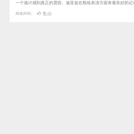
一个诡计感到真正的震惊。迪亚兹在熟练表演方面有着良好的记录，他的 Mag
阅读(935)
赞 (
0
)