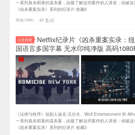
一系列臭名昭著的谋杀案，由最了解这些案件的人讲述：侦破这
《凶杀重案实录》系列的纪录片 收藏5
阅读(1384)
赞 (
0
)
Netflix纪录片《凶杀重案实录：纽约 H
人文历史
国语言多国字幕 无水印纯净版 高码1080P/
《法律与秩序》创剧人迪克·沃尔夫、Wolf Entertainment 和 Al
一系列臭名昭著的谋杀案，由最了解这些案件的人讲述：侦破这
《凶杀重案实录》系列的纪录片 收藏3