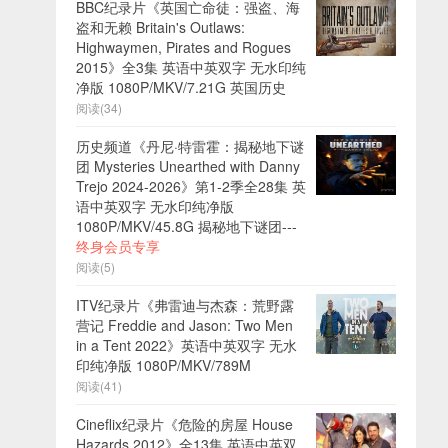
BBC纪录片《英国亡命徒：强盗、海
盗和无赖 Britain's Outlaws:
Highwaymen, Pirates and Rogues
2015》全3集 英语中英双字 无水印纯
净版 1080P/MKV/7.21G 英国历史
阅读(34)
历史频道《丹尼·特雷霍：揭秘地下谜
团 Mysteries Unearthed with Danny
Trejo 2024-2026》第1-2季全28集 英
语中英双字 无水印纯净版
1080P/MKV/45.8G 揭秘地下谜团---
终身会员专享
阅读(5)
ITV纪录片《弗雷迪与杰森：荒野露
营记 Freddie and Jason: Two Men
in a Tent 2022》英语中英双字 无水
印纯净版 1080P/MKV/789M
阅读(41)
Cineflix纪录片《危险的房屋 House
Hazards 2012》全13集 英语中英双