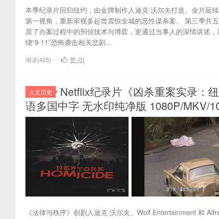
本季纪录片回归纽约，由金牌制作人迪克·沃尔夫打造。全片延续
第一视角，重新审视多起曾震惊全城的恶性谋杀案。 第三季共
原了办案过程中的刑侦技术与博弈，更通过当事人的深情讲述，
绕“9·11”恐怖袭击相关悲剧...
阅读(425)
赞 (
0
)
Netflix纪录片《凶杀重案实录：纽约 H
人文历史
语多国中字 无水印纯净版 1080P/MKV/1
《法律与秩序》创剧人迪克·沃尔夫、Wolf Entertainment 和 Al