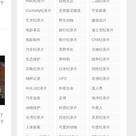
HBO纪录片
自然生态
二战纪录片
关于
Curiosity纪录片
史密森尼频道
宇宙探索
艺术纪录片
野生动物
建筑设计
电影幕后
旅行纪录片
迪士尼纪录片
多
电影制作
医疗纪录片
Ch5纪录片
汽车纪录片
荒野求生
灾难纪录片
生态保护
希特勒
战争纪录片
宗教纪录片
日本纪录片
同性纪录片
纳粹记录
UFO
非洲纪录片
HULU纪录片
外星生命
真人秀
汽车改装
足球
海洋纪录片
动物保护
科普纪录片
外星人
述了
台湾纪录片
历史纪录片
灵异纪录片
关于
人体探索
可爱的动物
印度纪录片