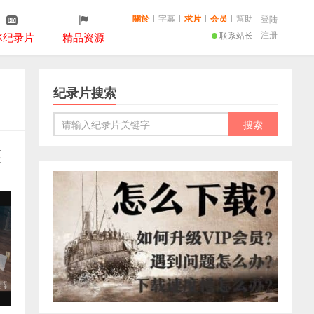
關於
|
字幕
|
求片
|
会员
|
幫助
登陆
注册
联系站长
K纪录片
精品资源
纪录片搜索
英