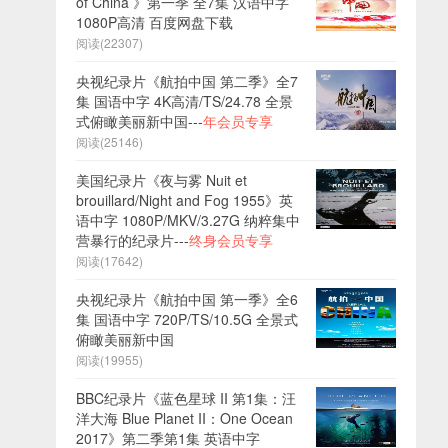
of China 》第一季 全7集 汉语中字
1080P高清 百度网盘下载
阅读(22307)
央视纪录片《航拍中国 第二季》全7
集 国语中字 4K高清/TS/24.78 全景
式俯瞰美丽新中国---
年会员专享
阅读(25146)
美国纪录片《夜与雾 Nuit et
brouillard/Night and Fog 1955》英
语中字 1080P/MKV/3.27G 纳粹集中
营暴行的纪录片---
终身会员专享
阅读(17642)
央视纪录片《航拍中国 第一季》全6
集 国语中字 720P/TS/10.5G 全景式
俯瞰美丽新中国
阅读(19955)
BBC纪录片《蓝色星球 II 第1集：汪
洋大海 Blue Planet II：One Ocean
2017》第二季第1集 英语中字