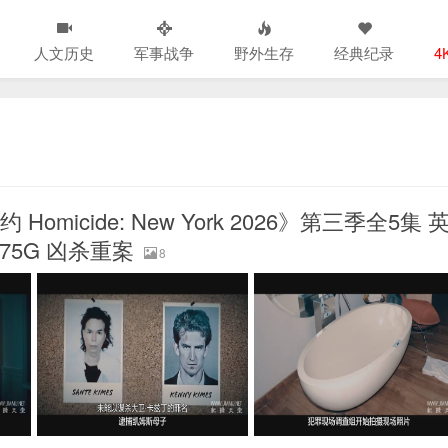
人文历史
军事战争
野外生存
经典纪录
4
omicide: New York 2026》第三季全5集 
.75G 凶杀重案
8