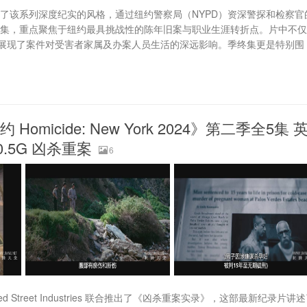
了该系列深度纪实的风格，通过纽约警察局（NYPD）资深警探和检察官
五集，重点聚焦于纽约最具挑战性的陈年旧案与职业生涯转折点。片中不
展现了案件对受害者家属及办案人员生活的深远影响。季终集更是特别围
omicide: New York 2024》第二季全5集 
0.5G 凶杀重案
6
fred Street Industries 联合推出了《凶杀重案实录》，这部最新纪录片讲