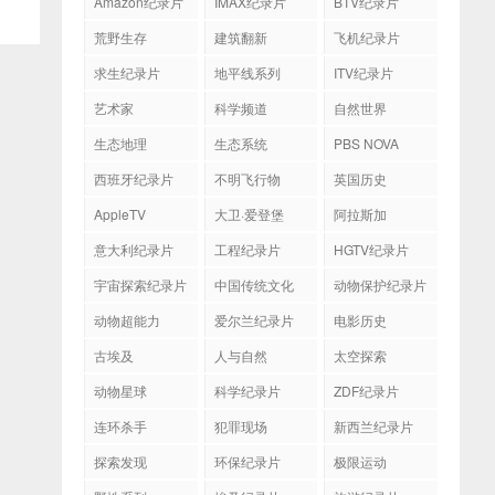
Amazon纪录片
IMAX纪录片
BTV纪录片
荒野生存
建筑翻新
飞机纪录片
求生纪录片
地平线系列
ITV纪录片
艺术家
科学频道
自然世界
生态地理
生态系统
PBS NOVA
西班牙纪录片
不明飞行物
英国历史
AppleTV
大卫·爱登堡
阿拉斯加
意大利纪录片
工程纪录片
HGTV纪录片
宇宙探索纪录片
中国传统文化
动物保护纪录片
动物超能力
爱尔兰纪录片
电影历史
古埃及
人与自然
太空探索
动物星球
科学纪录片
ZDF纪录片
连环杀手
犯罪现场
新西兰纪录片
探索发现
环保纪录片
极限运动