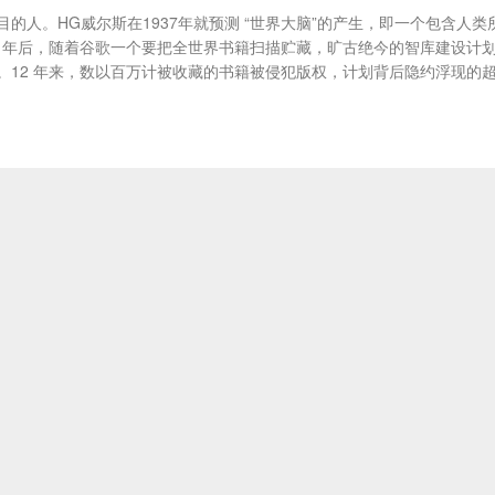
人。HG威尔斯在1937年就预测 “世界大脑”的产生，即一个包含人类
1年后，随着谷歌一个要把全世界书籍扫描贮藏，旷古绝今的智库建设计
12 年来，数以百万计被收藏的书籍被侵犯版权，计划背后隐约浮现的