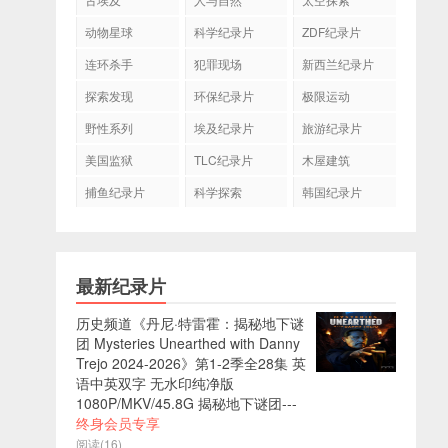
动物星球
科学纪录片
ZDF纪录片
连环杀手
犯罪现场
新西兰纪录片
探索发现
环保纪录片
极限运动
野性系列
埃及纪录片
旅游纪录片
美国监狱
TLC纪录片
木屋建筑
捕鱼纪录片
科学探索
韩国纪录片
最新纪录片
历史频道《丹尼·特雷霍：揭秘地下谜
团 Mysteries Unearthed with Danny
Trejo 2024-2026》第1-2季全28集 英
语中英双字 无水印纯净版
1080P/MKV/45.8G 揭秘地下谜团---
终身会员专享
阅读(16)