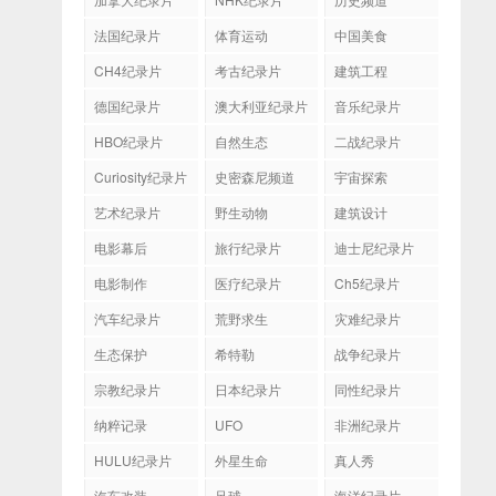
法国纪录片
体育运动
中国美食
CH4纪录片
考古纪录片
建筑工程
德国纪录片
澳大利亚纪录片
音乐纪录片
HBO纪录片
自然生态
二战纪录片
Curiosity纪录片
史密森尼频道
宇宙探索
艺术纪录片
野生动物
建筑设计
电影幕后
旅行纪录片
迪士尼纪录片
电影制作
医疗纪录片
Ch5纪录片
汽车纪录片
荒野求生
灾难纪录片
生态保护
希特勒
战争纪录片
宗教纪录片
日本纪录片
同性纪录片
纳粹记录
UFO
非洲纪录片
HULU纪录片
外星生命
真人秀
汽车改装
足球
海洋纪录片