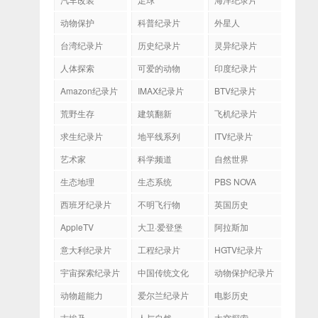
动物保护
科普纪录片
外星人
台湾纪录片
历史纪录片
灵异纪录片
人体探索
可爱的动物
印度纪录片
Amazon纪录片
IMAX纪录片
BTV纪录片
荒野生存
建筑翻新
飞机纪录片
求生纪录片
地平线系列
ITV纪录片
艺术家
科学频道
自然世界
生态地理
生态系统
PBS NOVA
西班牙纪录片
不明飞行物
英国历史
AppleTV
大卫·爱登堡
阿拉斯加
意大利纪录片
工程纪录片
HGTV纪录片
宇宙探索纪录片
中国传统文化
动物保护纪录片
动物超能力
爱尔兰纪录片
电影历史
古埃及
人与自然
太空探索