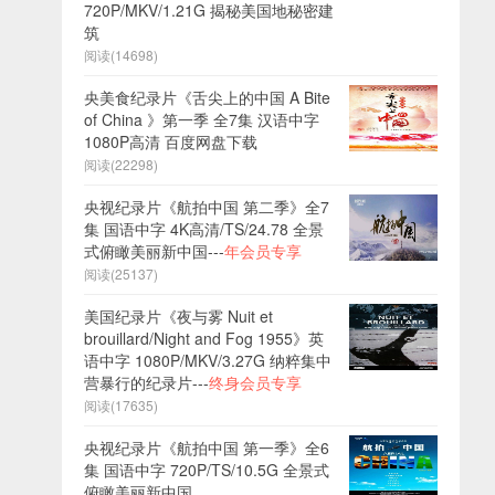
720P/MKV/1.21G 揭秘美国地秘密建
筑
阅读(14698)
央美食纪录片《舌尖上的中国 A Bite
of China 》第一季 全7集 汉语中字
1080P高清 百度网盘下载
阅读(22298)
央视纪录片《航拍中国 第二季》全7
集 国语中字 4K高清/TS/24.78 全景
式俯瞰美丽新中国---
年会员专享
阅读(25137)
美国纪录片《夜与雾 Nuit et
brouillard/Night and Fog 1955》英
语中字 1080P/MKV/3.27G 纳粹集中
营暴行的纪录片---
终身会员专享
阅读(17635)
央视纪录片《航拍中国 第一季》全6
集 国语中字 720P/TS/10.5G 全景式
俯瞰美丽新中国