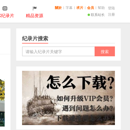
關於
|
字幕
|
求片
|
会员
|
幫助
登陆
注册
联系站长
K纪录片
精品资源
纪录片搜索