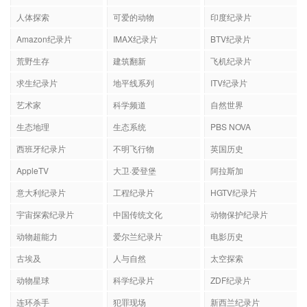
人体探索
可爱的动物
印度纪录片
Amazon纪录片
IMAX纪录片
BTV纪录片
荒野生存
建筑翻新
飞机纪录片
求生纪录片
地平线系列
ITV纪录片
艺术家
科学频道
自然世界
生态地理
生态系统
PBS NOVA
西班牙纪录片
不明飞行物
英国历史
AppleTV
大卫·爱登堡
阿拉斯加
意大利纪录片
工程纪录片
HGTV纪录片
宇宙探索纪录片
中国传统文化
动物保护纪录片
动物超能力
爱尔兰纪录片
电影历史
古埃及
人与自然
太空探索
动物星球
科学纪录片
ZDF纪录片
连环杀手
犯罪现场
新西兰纪录片