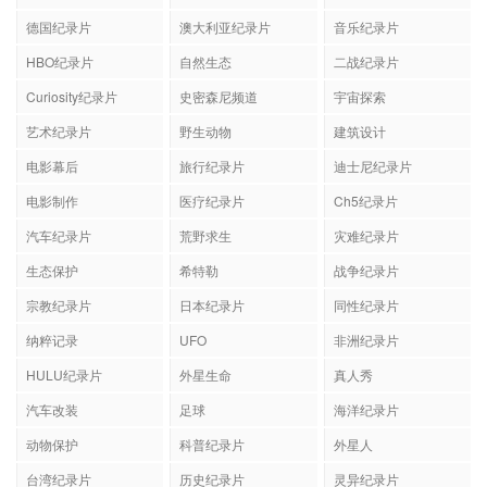
德国纪录片
澳大利亚纪录片
音乐纪录片
HBO纪录片
自然生态
二战纪录片
Curiosity纪录片
史密森尼频道
宇宙探索
艺术纪录片
野生动物
建筑设计
电影幕后
旅行纪录片
迪士尼纪录片
电影制作
医疗纪录片
Ch5纪录片
汽车纪录片
荒野求生
灾难纪录片
生态保护
希特勒
战争纪录片
宗教纪录片
日本纪录片
同性纪录片
纳粹记录
UFO
非洲纪录片
HULU纪录片
外星生命
真人秀
汽车改装
足球
海洋纪录片
动物保护
科普纪录片
外星人
台湾纪录片
历史纪录片
灵异纪录片