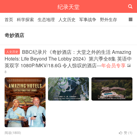
纪录天堂
首页
科学探索
生态地理
人文历史
军事战争
野外生存
经典纪录
4K纪录片
精品资源
奇妙酒店
BBC纪录片《奇妙酒店：大堂之外的生活 Amazing
人文历史
Hotels: Life Beyond The Lobby 2024》第六季全8集 英语中
英双字 1080P/MKV/18.6G 令人惊叹的酒店---
年会员专享
8
阅读(1800)
赞 (
1
)