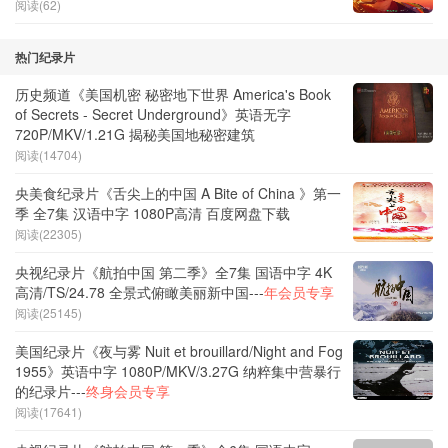
阅读(62)
热门纪录片
历史频道《美国机密 秘密地下世界 America's Book
of Secrets - Secret Underground》英语无字
720P/MKV/1.21G 揭秘美国地秘密建筑
阅读(14704)
央美食纪录片《舌尖上的中国 A Bite of China 》第一
季 全7集 汉语中字 1080P高清 百度网盘下载
阅读(22305)
央视纪录片《航拍中国 第二季》全7集 国语中字 4K
高清/TS/24.78 全景式俯瞰美丽新中国---
年会员专享
阅读(25145)
美国纪录片《夜与雾 Nuit et brouillard/Night and Fog
1955》英语中字 1080P/MKV/3.27G 纳粹集中营暴行
的纪录片---
终身会员专享
阅读(17641)