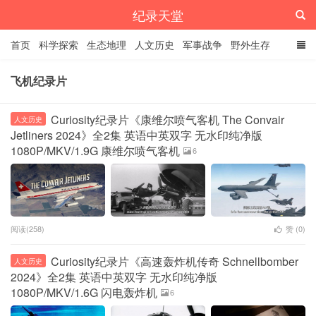
纪录天堂
首页
科学探索
生态地理
人文历史
军事战争
野外生存
经典纪录
4K纪录片
精品资源
飞机纪录片
Curiosity纪录片《康维尔喷气客机 The Convair
人文历史
Jetliners 2024》全2集 英语中英双字 无水印纯净版
1080P/MKV/1.9G 康维尔喷气客机
6
阅读(258)
赞 (
0
)
Curiosity纪录片《高速轰炸机传奇 Schnellbomber
人文历史
2024》全2集 英语中英双字 无水印纯净版
1080P/MKV/1.6G 闪电轰炸机
6