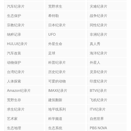
汽车纪录片
荒野求生
灾难纪录片
生态保护
希特勒
战争纪录片
宗教纪录片
日本纪录片
同性纪录片
纳粹记录
UFO
非洲纪录片
HULU纪录片
外星生命
真人秀
汽车改装
足球
海洋纪录片
动物保护
科普纪录片
外星人
台湾纪录片
历史纪录片
灵异纪录片
人体探索
可爱的动物
印度纪录片
Amazon纪录片
IMAX纪录片
BTV纪录片
荒野生存
建筑翻新
飞机纪录片
求生纪录片
地平线系列
ITV纪录片
艺术家
科学频道
自然世界
生态地理
生态系统
PBS NOVA