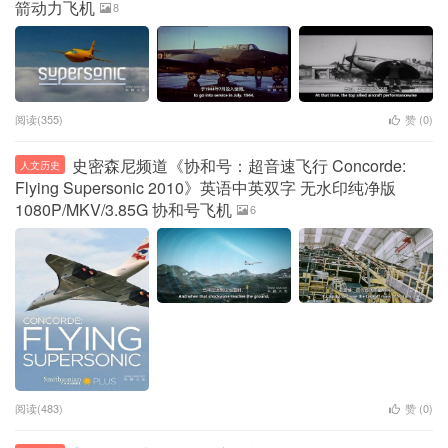
箭动力飞机
8
阅读(355)
赞 (
0
)
史密森尼频道《协和号：超音速飞行 Concorde:
人文历史
Flying Supersonic 2010》英语中英双字 无水印纯净版
1080P/MKV/3.85G 协和号飞机
6
阅读(483)
赞 (
0
)