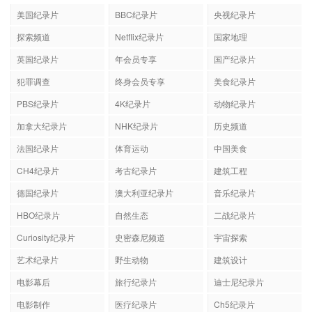
美国纪录片
BBC纪录片
央视纪录片
探索频道
Netflix纪录片
国家地理
英国纪录片
年会员专享
国产纪录片
犯罪调查
终身会员专享
美食纪录片
PBS纪录片
4K纪录片
动物纪录片
加拿大纪录片
NHK纪录片
历史频道
法国纪录片
体育运动
中国美食
CH4纪录片
考古纪录片
建筑工程
德国纪录片
澳大利亚纪录片
音乐纪录片
HBO纪录片
自然生态
二战纪录片
Curiosity纪录片
史密森尼频道
宇宙探索
艺术纪录片
野生动物
建筑设计
电影幕后
旅行纪录片
迪士尼纪录片
电影制作
医疗纪录片
Ch5纪录片