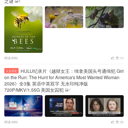
之谜
8
阅读(626)
赞 (
1
)
HULU纪录片《越狱女王：缉拿美国头号通缉犯 Girl
人文历史
on the Run: The Hunt for America's Most Wanted Woman
2026》全3集 英语中英双字 无水印纯净版
720P/MKV/1.55G 美国女囚犯
7
阅读(460)
赞 (
0
)