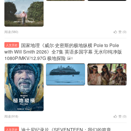
阅读(580)
赞 (
0
)
国家地理《威尔·史密斯的极地纵横 Pole to Pole
人文历史
with Will Smith 2026》全7集 英语多国字幕 无水印纯净版
1080P/MKV/12.97G 极地探险
8
阅读(918)
赞 (
0
)
迪士尼纪录片《SEVENTEEN：我们的篇章
人文历史