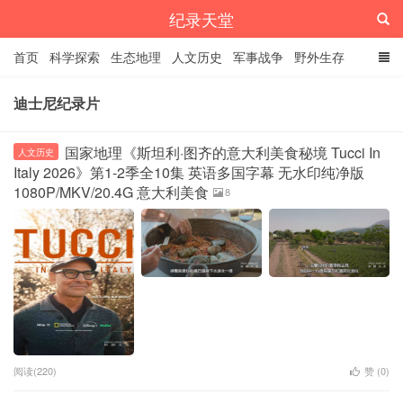
纪录天堂
首页
科学探索
生态地理
人文历史
军事战争
野外生存
经典纪录
4K纪录片
精品资源
迪士尼纪录片
国家地理《斯坦利·图齐的意大利美食秘境 Tucci In
人文历史
Italy 2026》第1-2季全10集 英语多国字幕 无水印纯净版
1080P/MKV/20.4G 意大利美食
8
阅读(220)
赞 (
0
)