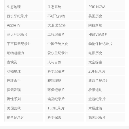
生态地理
生态系统
PBS NOVA
西班牙纪录片
不明飞行物
英国历史
AppleTV
大卫·爱登堡
阿拉斯加
意大利纪录片
工程纪录片
HGTV纪录片
宇宙探索纪录片
中国传统文化
动物保护纪录片
动物超能力
爱尔兰纪录片
电影历史
古埃及
人与自然
太空探索
动物星球
科学纪录片
ZDF纪录片
连环杀手
犯罪现场
新西兰纪录片
探索发现
环保纪录片
极限运动
野性系列
埃及纪录片
旅游纪录片
美国监狱
TLC纪录片
木屋建筑
捕鱼纪录片
科学探索
韩国纪录片