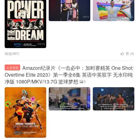
阅读(997)
赞 (
0
)
Amazon纪录片《一击必中：加时赛精英 One Shot:
人文历史
Overtime Elite 2023》第一季全6集 英语中英双字 无水印纯
净版 1080P/MKV/13.7G 篮球梦想
5