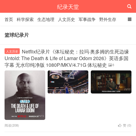
纪录天堂
首页
科学探索
生态地理
人文历史
军事战争
野外生存
经典纪录
4K纪录片
精品资源
篮球纪录片
Netflix纪录片《体坛秘史：拉玛·奥多姆的生死边缘
人文历史
Untold: The Death & Life of Lamar Odom 2026》英语多国
字幕 无水印纯净版 1080P/MKV/4.71G 体坛秘史
8
阅读(208)
赞 (
0
)