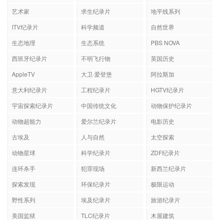
艺术家
求生纪录片
地平线系列
ITV纪录片
科学频道
自然世界
生态地理
生态系统
PBS NOVA
西班牙纪录片
不明飞行物
英国历史
AppleTV
大卫·爱登堡
阿拉斯加
意大利纪录片
工程纪录片
HGTV纪录片
宇宙探索纪录片
中国传统文化
动物保护纪录片
动物超能力
爱尔兰纪录片
电影历史
古埃及
人与自然
太空探索
动物星球
科学纪录片
ZDF纪录片
连环杀手
犯罪现场
新西兰纪录片
探索发现
环保纪录片
极限运动
野性系列
埃及纪录片
旅游纪录片
美国监狱
TLC纪录片
木屋建筑