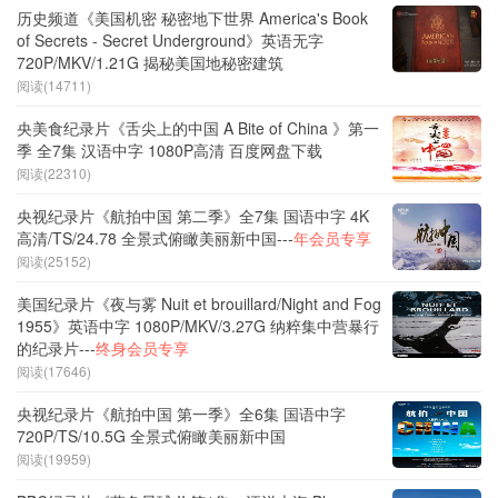
历史频道《美国机密 秘密地下世界 America's Book
of Secrets - Secret Underground》英语无字
720P/MKV/1.21G 揭秘美国地秘密建筑
阅读(14711)
央美食纪录片《舌尖上的中国 A Bite of China 》第一
季 全7集 汉语中字 1080P高清 百度网盘下载
阅读(22310)
央视纪录片《航拍中国 第二季》全7集 国语中字 4K
高清/TS/24.78 全景式俯瞰美丽新中国---
年会员专享
阅读(25152)
美国纪录片《夜与雾 Nuit et brouillard/Night and Fog
1955》英语中字 1080P/MKV/3.27G 纳粹集中营暴行
的纪录片---
终身会员专享
阅读(17646)
央视纪录片《航拍中国 第一季》全6集 国语中字
720P/TS/10.5G 全景式俯瞰美丽新中国
阅读(19959)