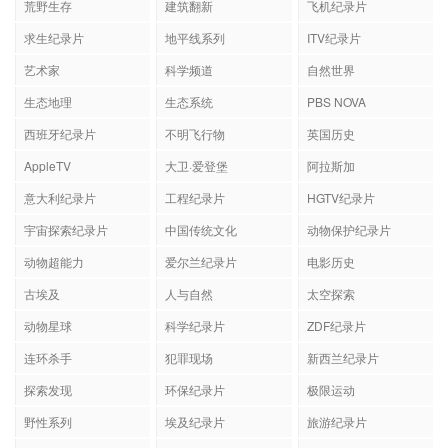
荒野生存
建筑翻新
飞机纪录片
求生纪录片
地平线系列
ITV纪录片
艺术家
科学频道
自然世界
生态地理
生态系统
PBS NOVA
西班牙纪录片
不明飞行物
英国历史
AppleTV
大卫·爱登堡
阿拉斯加
意大利纪录片
工程纪录片
HGTV纪录片
宇宙探索纪录片
中国传统文化
动物保护纪录片
动物超能力
爱尔兰纪录片
电影历史
古埃及
人与自然
太空探索
动物星球
科学纪录片
ZDF纪录片
连环杀手
犯罪现场
新西兰纪录片
探索发现
环保纪录片
极限运动
野性系列
埃及纪录片
旅游纪录片