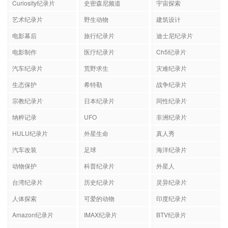
Curiosity纪录片
史密森尼频道
宇宙探索
艺术纪录片
野生动物
建筑设计
电影幕后
旅行纪录片
迪士尼纪录片
电影制作
医疗纪录片
Ch5纪录片
汽车纪录片
荒野求生
灾难纪录片
生态保护
希特勒
战争纪录片
宗教纪录片
日本纪录片
同性纪录片
纳粹记录
UFO
非洲纪录片
HULU纪录片
外星生命
真人秀
汽车改装
足球
海洋纪录片
动物保护
科普纪录片
外星人
台湾纪录片
历史纪录片
灵异纪录片
人体探索
可爱的动物
印度纪录片
Amazon纪录片
IMAX纪录片
BTV纪录片