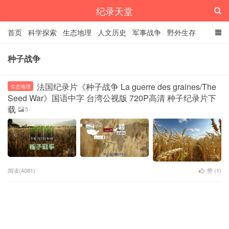
纪录天堂
首页
科学探索
生态地理
人文历史
军事战争
野外生存
经典纪录
4K纪录片
精品资源
种子战争
法国纪录片《种子战争 La guerre des graines/The
生态地理
Seed War》国语中字 台湾公视版 720P高清 种子纪录片下
载
5
阅读(4081)
赞 (
1
)