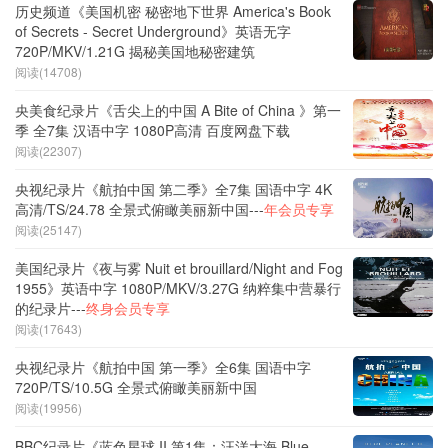
历史频道《美国机密 秘密地下世界 America's Book
of Secrets - Secret Underground》英语无字
720P/MKV/1.21G 揭秘美国地秘密建筑
阅读(14708)
央美食纪录片《舌尖上的中国 A Bite of China 》第一
季 全7集 汉语中字 1080P高清 百度网盘下载
阅读(22307)
央视纪录片《航拍中国 第二季》全7集 国语中字 4K
高清/TS/24.78 全景式俯瞰美丽新中国---
年会员专享
阅读(25147)
美国纪录片《夜与雾 Nuit et brouillard/Night and Fog
1955》英语中字 1080P/MKV/3.27G 纳粹集中营暴行
的纪录片---
终身会员专享
阅读(17643)
央视纪录片《航拍中国 第一季》全6集 国语中字
720P/TS/10.5G 全景式俯瞰美丽新中国
阅读(19956)
BBC纪录片《蓝色星球 II 第1集：汪洋大海 Blue