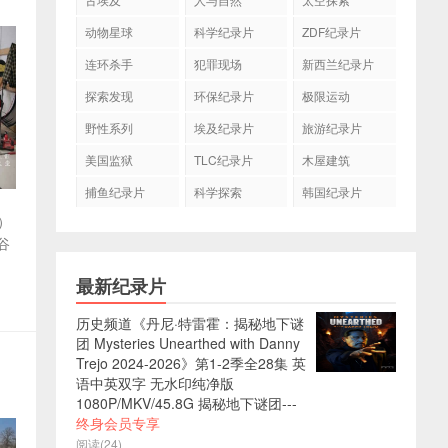
动物星球
科学纪录片
ZDF纪录片
连环杀手
犯罪现场
新西兰纪录片
探索发现
环保纪录片
极限运动
野性系列
埃及纪录片
旅游纪录片
美国监狱
TLC纪录片
木屋建筑
捕鱼纪录片
科学探索
韩国纪录片
d）
谷
最新纪录片
历史频道《丹尼·特雷霍：揭秘地下谜
团 Mysteries Unearthed with Danny
中
Trejo 2024-2026》第1-2季全28集 英
语中英双字 无水印纯净版
1080P/MKV/45.8G 揭秘地下谜团---
终身会员专享
阅读(24)