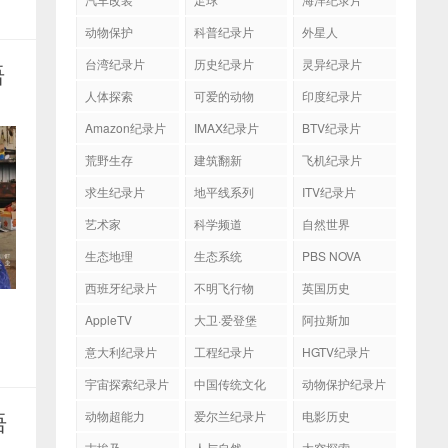
动物保护
科普纪录片
外星人
台湾纪录片
历史纪录片
灵异纪录片
语
人体探索
可爱的动物
印度纪录片
Amazon纪录片
IMAX纪录片
BTV纪录片
荒野生存
建筑翻新
飞机纪录片
求生纪录片
地平线系列
ITV纪录片
艺术家
科学频道
自然世界
生态地理
生态系统
PBS NOVA
西班牙纪录片
不明飞行物
英国历史
AppleTV
大卫·爱登堡
阿拉斯加
意大利纪录片
工程纪录片
HGTV纪录片
宇宙探索纪录片
中国传统文化
动物保护纪录片
语
动物超能力
爱尔兰纪录片
电影历史
古埃及
人与自然
太空探索