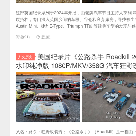
这部英国纪录系列于2024年开播，由老牌汽车节目主持人亨利·科尔（H
度搭档，专门深入英国乡间的车棚、谷仓和废弃库房，寻找被尘
Austin Mini、捷豹E-Type、Triumph TR6 等经典车
阅读(91)
赞 (
0
)
美国纪录片《公路杀手 Roadkill 2
人文历史
水印纯净版 1080P/MKV/358G 汽车狂野
又名：路杀：狂野改装秀；《公路杀手》（Roadkill）是一档由