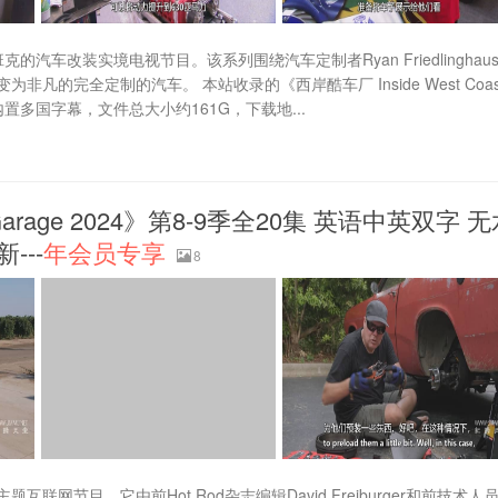
车改装实境电视节目。该系列围绕汽车定制者Ryan Friedlinghau
完全定制的汽车。 本站收录的《西岸酷车厂 Inside West Coas
，内置多国字幕，文件总大小约161G，下载地...
arage 2024》第8-9季全20集 英语中英双字 
---
年会员专享
8
的汽车主题互联网节目。它由前Hot Rod杂志编辑David Freiburger和前技术人