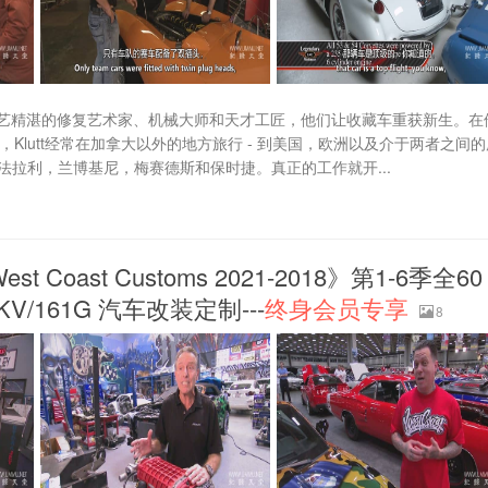
着一群技艺精湛的修复艺术家、机械大师和天才工匠，他们让收藏车重获新生。在
部运营，Klutt经常在加拿大以外的地方旅行 - 到美国，欧洲以及介于两者之间
如法拉利，兰博基尼，梅赛德斯和保时捷。真正的工作就开...
 Coast Customs 2021-2018》第1-6季全60
V/161G 汽车改装定制---
终身会员专享
8