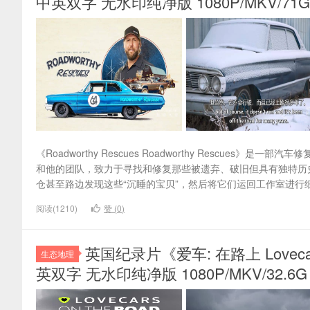
中英双字 无水印纯净版 1080P/MKV/71
《Roadworthy Rescues Roadworthy Rescues》
和他的团队，致力于寻找和修复那些被遗弃、破旧但具有独特历
仓甚至路边发现这些“沉睡的宝贝”，然后将它们运回工作室进行细
阅读(1210)
赞 (
0
)
英国纪录片《爱车: 在路上 Lovecars
生态地理
英双字 无水印纯净版 1080P/MKV/32.6