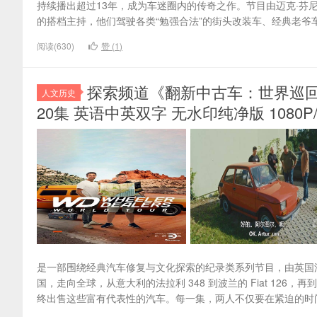
持续播出超过13年，成为车迷圈内的传奇之作。节目由迈克·芬尼根（Mike
的搭档主持，他们驾驶各类“勉强合法”的街头改装车、经典老爷车
阅读(630)
赞 (
1
)
探索频道《翻新中古车：世界巡回 Wheele
人文历史
20集 英语中英双字 无水印纯净版 1080P/M
是一部围绕经典汽车修复与文化探索的纪录类系列节目，由英国汽车专家 Mike 
国，走向全球，从意大利的法拉利 348 到波兰的 Fiat 126，再到
终出售这些富有代表性的汽车。每一集，两人不仅要在紧迫的时间