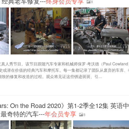
G 经典老车修复---
终身会员专享
8
是一部汽车修复真人秀节目。该节目跟随汽车专家和机械师保罗·考沃德（Paul Cowlan
史或潜在价值的经典汽车和摩托车。每一集都记录了团队从废弃的车库、
致的修复和改造的过程。观众将见证这些锈迹斑斑、引...
: On the Road 2020》第1-2季全12集 英语
G 最奇特的汽车---
年会员专享
8