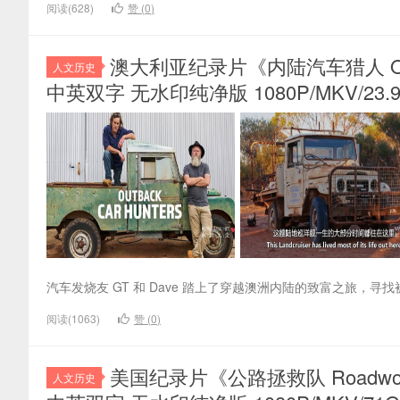
阅读(628)
赞 (
0
)
澳大利亚纪录片《内陆汽车猎人 Outba
人文历史
中英双字 无水印纯净版 1080P/MKV/23
汽车发烧友 GT 和 Dave 踏上了穿越澳洲内陆的致富之旅，寻
阅读(1063)
赞 (
0
)
美国纪录片《公路拯救队 Roadworthy
人文历史