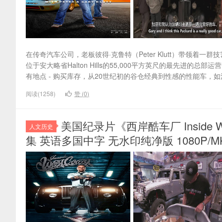
在传奇汽车公司，老板彼得·克鲁特（Peter Klutt）带领
位于安大略省Halton Hills的55,000平方英尺的最先进的总
有地点 - 购买库存，从20世纪初的谷仓经典到性感的性能车，
阅读(1258)
赞 (
0
)
美国纪录片《西岸酷车厂 Inside West
人文历史
集 英语多国中字 无水印纯净版 1080P/MK