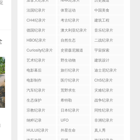
十足
法国纪录片
体育运动
中国美食
CH4纪录片
考古纪录片
建筑工程
德国纪录片
澳大利亚纪录片
音乐纪录片
全
HBO纪录片
自然生态
二战纪录片
Curiosity纪录片
史密森尼频道
宇宙探索
艺术纪录片
野生动物
建筑设计
电影幕后
旅行纪录片
迪士尼纪录片
电影制作
医疗纪录片
Ch5纪录片
汽车纪录片
荒野求生
灾难纪录片
生态保护
希特勒
战争纪录片
宗教纪录片
日本纪录片
同性纪录片
纳粹记录
UFO
非洲纪录片
最
HULU纪录片
外星生命
真人秀
汽车改装
足球
海洋纪录片