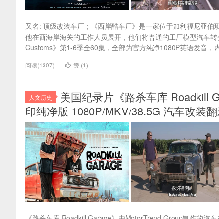
又名: 顶级改装车厂；《西岸酷车厂》是一家位于加利福尼亚伯班克的汽
他在西海岸海关的工作人员展开，他们将普通的工厂模型汽车转变为非凡的
Customs》第1-6季全60集，全部为官方纯净1080P英语发音
阅读(1307)
赞 (
1
)
美国纪录片《路杀车库 Roadkill G
人文历史
印纯净版 1080P/MKV/38.5G 汽车改装翻新
《路杀车库 Roadkill Garage》由MotorTrend Group制作