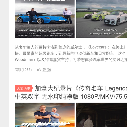
从奢华迷人的蒙特卡洛到荒凉的威尔士，《Lovecars： 在
快、最昂贵的超级跑车，到最新的电动创新车和日常跑车，这个全新的六集
Woodman）以及特邀嘉宾主持，将带您体验汽车世界的旋风之旅。该
阅读(1083)
赞 (
0
)
加拿大纪录片《传奇名车 Legendary 
人文历史
中英双字 无水印纯净版 1080P/MKV/75.