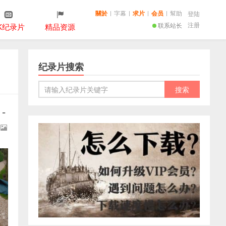
關於
|
字幕
|
求片
|
会员
|
幫助
登陆
注册
联系站长
K纪录片
精品资源
纪录片搜索
-