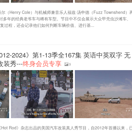
enry Cole）与机械师兼音乐人福兹·汤申德（Fuzz Townshend）
封多年的经典老爷车与稀有车型。节目中不仅会展示大众甲壳虫沙滩车、
型的发现与修复过程，还会记录他们如何判断车辆价值、进行基...
012-2024》第1-13季全167集 英语中英双字 无
改装秀---
终身会员专享
9
《Hot Rod》杂志出品的美国汽车改装真人秀节目，自2012年首播以来，