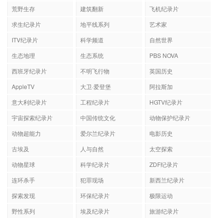
荒野生存
建筑翻新
飞机纪录片
求生纪录片
地平线系列
艺术家
ITV纪录片
科学频道
自然世界
生态地理
生态系统
PBS NOVA
西班牙纪录片
不明飞行物
英国历史
AppleTV
大卫·爱登堡
阿拉斯加
意大利纪录片
工程纪录片
HGTV纪录片
宇宙探索纪录片
中国传统文化
动物保护纪录片
动物超能力
爱尔兰纪录片
电影历史
古埃及
人与自然
太空探索
动物星球
科学纪录片
ZDF纪录片
连环杀手
犯罪现场
新西兰纪录片
探索发现
环保纪录片
极限运动
野性系列
埃及纪录片
旅游纪录片