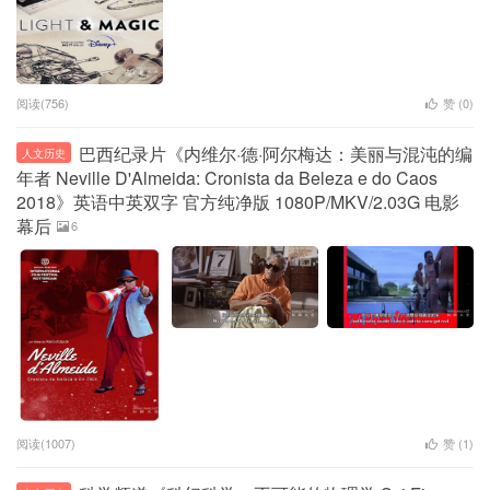
阅读(756)
赞 (
0
)
巴西纪录片《内维尔·德·阿尔梅达：美丽与混沌的编
人文历史
年者 Neville D'Almeida: Cronista da Beleza e do Caos
2018》英语中英双字 官方纯净版 1080P/MKV/2.03G 电影
幕后
6
阅读(1007)
赞 (
1
)