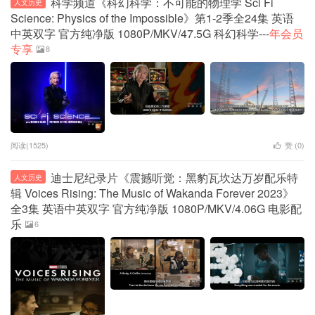
科学频道《科幻科学：不可能的物理学 Sci Fi
人文历史
Science: Physics of the Impossible》第1-2季全24集 英语
中英双字 官方纯净版 1080P/MKV/47.5G 科幻科学---
年会员
专享
8
阅读(1525)
赞 (
0
)
迪士尼纪录片《震撼听觉：黑豹瓦坎达万岁配乐特
人文历史
辑 Voices Rising: The Music of Wakanda Forever 2023》
全3集 英语中英双字 官方纯净版 1080P/MKV/4.06G 电影配
乐
6