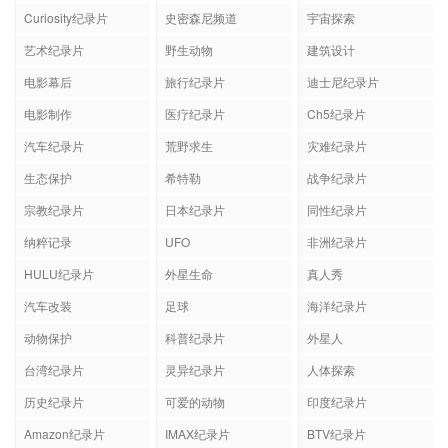
Curiosity纪录片
史密森尼频道
宇宙探索
艺术纪录片
野生动物
建筑设计
电影幕后
旅行纪录片
迪士尼纪录片
电影制作
医疗纪录片
Ch5纪录片
汽车纪录片
荒野求生
灾难纪录片
生态保护
希特勒
战争纪录片
宗教纪录片
日本纪录片
同性纪录片
纳粹记录
UFO
非洲纪录片
HULU纪录片
外星生命
真人秀
汽车改装
足球
海洋纪录片
动物保护
科普纪录片
外星人
台湾纪录片
灵异纪录片
人体探索
历史纪录片
可爱的动物
印度纪录片
Amazon纪录片
IMAX纪录片
BTV纪录片