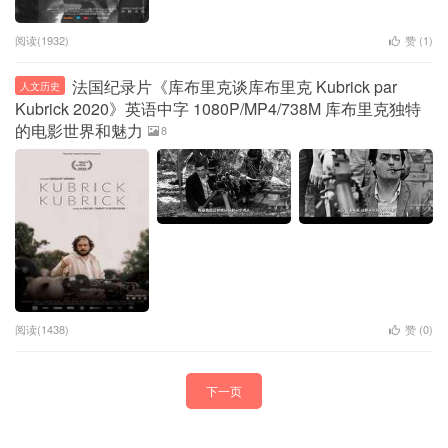
阅读(1932)
赞 (
1
)
法国纪录片《库布里克谈库布里克 Kubrick par
人文历史
Kubrick 2020》英语中字 1080P/MP4/738M 库布里克独特
的电影世界和魅力
8
阅读(1438)
赞 (
0
)
下一页