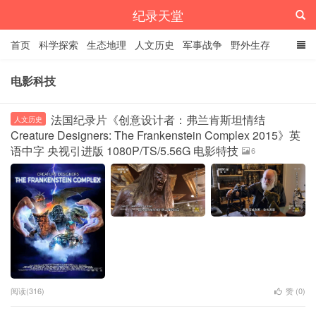
纪录天堂
首页
科学探索
生态地理
人文历史
军事战争
野外生存
经典纪录
4K纪录片
精品资源
电影科技
法国纪录片《创意设计者：弗兰肯斯坦情结
人文历史
Creature Designers: The Frankenstein Complex 2015》英
语中字 央视引进版 1080P/TS/5.56G 电影特技
6
阅读(316)
赞 (
0
)