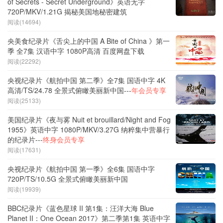
of Secrets - Secret Underground》英语无字
720P/MKV/1.21G 揭秘美国地秘密建筑
阅读(14694)
央美食纪录片《舌尖上的中国 A Bite of China 》第一
季 全7集 汉语中字 1080P高清 百度网盘下载
阅读(22292)
央视纪录片《航拍中国 第二季》全7集 国语中字 4K
高清/TS/24.78 全景式俯瞰美丽新中国---
年会员专享
阅读(25133)
美国纪录片《夜与雾 Nuit et brouillard/Night and Fog
1955》英语中字 1080P/MKV/3.27G 纳粹集中营暴行
的纪录片---
终身会员专享
阅读(17631)
央视纪录片《航拍中国 第一季》全6集 国语中字
720P/TS/10.5G 全景式俯瞰美丽新中国
阅读(19939)
BBC纪录片《蓝色星球 II 第1集：汪洋大海 Blue
Planet II：One Ocean 2017》第二季第1集 英语中字