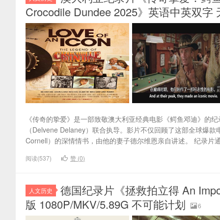
Crocodile Dundee 2025》英语中英双
《传奇的挚爱》是一部致敬澳大利亚经典电影《鳄鱼邓迪》的纪录片，由维
（Delvene Delaney）联合执导。影片不仅回顾了这部全球
Cornell）的深情情书，由他的妻子德尔维恩亲自讲述。 纪录片
阅读(537)
赞 (
0
)
德国纪录片《拯救拍立得 An Imposs
人文历史
版 1080P/MKV/5.89G 不可能计划
6