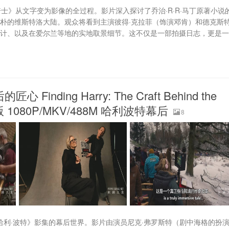
士》从文字变为影像的全过程。影片深入探讨了乔治·R·R·马丁原著小说
淳朴的维斯特洛大陆。观众将看到主演彼得·克拉菲（饰演邓肯）和德克斯特
设计、以及在爱尔兰等地的实地取景细节。这不仅是一部拍摄日志，更是
ding Harry: The Craft Behind the
1080P/MKV/488M 哈利波特幕后
8
 版《哈利·波特》影集的幕后世界。影片由演员尼克·弗罗斯特（剧中海格的扮