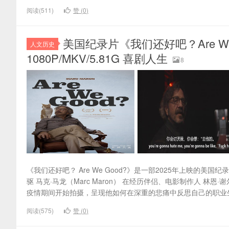
阅读(511)
赞 (
0
)
美国纪录片《我们还好吧？Are We
人文历史
1080P/MKV/5.81G 喜剧人生
8
《我们还好吧？ Are We Good?》是一部2025年上映的美国纪
驱 马克·马龙（Marc Maron） 在经历伴侣、电影制作人 林恩·
疫情期间开始拍摄，呈现他如何在深重的悲痛中反思自己的职业生
阅读(575)
赞 (
0
)