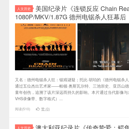
美国纪录片《连锁反应 Chain Re
人文历史
1080P/MKV/1.87G 德州电锯杀人狂幕后
又名：德州电锯杀人狂：锯戏谜疑；托比·胡珀的《德州电锯杀
通过五位杰出艺术家——帕顿·奥斯瓦尔特、三池崇史、亚历山德
童年创伤，追溯了该片深远而持久的影响。本片通过当代影像与未
VHS录像带、数字格式）...
阅读(510)
赞 (
0
)
澳大利亚纪录片《传奇挚爱：鳄鱼邓迪的传说 L
人文历史