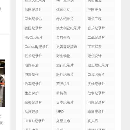
和
法国纪录片
体育运动
中国美食
CH4纪录片
考古纪录片
建筑工程
德国纪录片
澳大利亚纪录片
音乐纪录片
HBO纪录片
自然生态
二战纪录片
Curiosity纪录片
史密森尼频道
宇宙探索
艺术纪录片
野生动物
建筑设计
电影幕后
旅行纪录片
迪士尼纪录片
电影制作
医疗纪录片
Ch5纪录片
汽车纪录片
荒野求生
灾难纪录片
生态保护
希特勒
战争纪录片
宗教纪录片
日本纪录片
同性纪录片
纳粹记录
UFO
非洲纪录片
化
HULU纪录片
外星生命
真人秀
来
汽车改装
足球
海洋纪录片