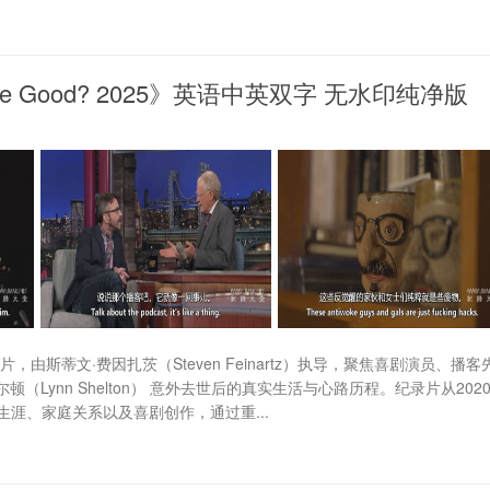
 Good? 2025》英语中英双字 无水印纯净版
录片，由斯蒂文·费因扎茨（Steven Feinartz）执导，聚焦喜剧演员、播客
谢尔顿（Lynn Shelton） 意外去世后的真实生活与心路历程。纪录片从202
涯、家庭关系以及喜剧创作，通过重...