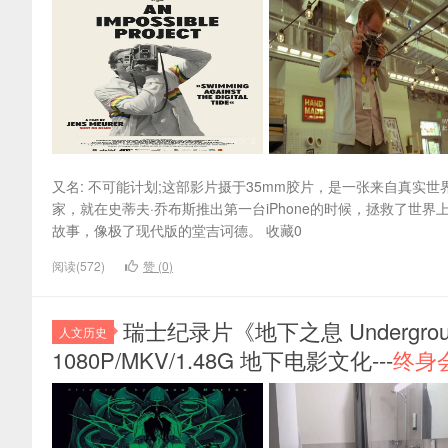
又名: 不可能计划;这部影片摄于35mm胶片，是一张来自真
家，就在史蒂夫·乔布斯推出第一台iPhone的时候，拯救了
故事，像极了现代版的堂吉诃德。 收藏0
阅读(572)
赞 (
0
)
瑞士纪录片《地下之息 Undergrou
人文历史
1080P/MKV/1.48G 地下电影文化---
终身