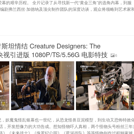
荧幕的艰辛历程。 全片记录了从寻找新一代“黄金三角”的选角内幕，到服
、编剧弗兰西丝·加德纳及顶尖制作团队的深度访谈，观众将领略到艺术家
reature Designers: The
字 央视引进版 1080P/TS/5.56G 电影特技
6
tein;电影一世纪，妖魔鬼怪乱银幕也一世纪，从恐龙怪兽豆泥模型，到生动又恐怖特效
话，开发想像力的大功告成。想知怪物吓人真相，两个怪物头号粉丝三年
怪》《未来战士》《侏罗纪公园》《星河战队》等等怪物创作过程独家披