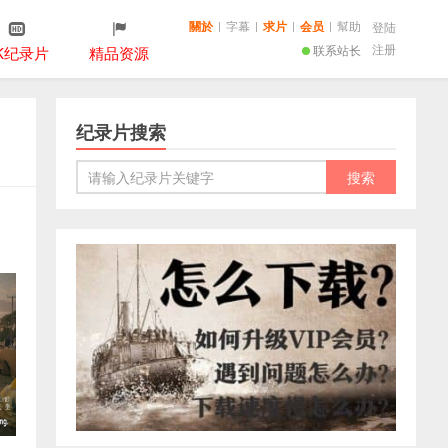
關於
|
字幕
|
求片
|
会员
|
幫助
登陆
注册
联系站长
K纪录片
精品资源
纪录片搜索