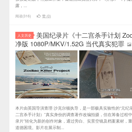
露，...
阅读(316)
赞 (
0
)
美国纪录片《十二宫杀手计划 Zodiac 
人文历史
净版 1080P/MKV/1.52G 当代真实犯罪
本片由英国导演查理·沙克尔顿执导，是一部极具实验性的“元纪录
二宫杀手计划）”真实身份的调查著作改编拍摄，但在筹备过程
录片”转化为新的创作对象，通过旁白、实景空镜及档案素材，
道德困境。影片在展示制...