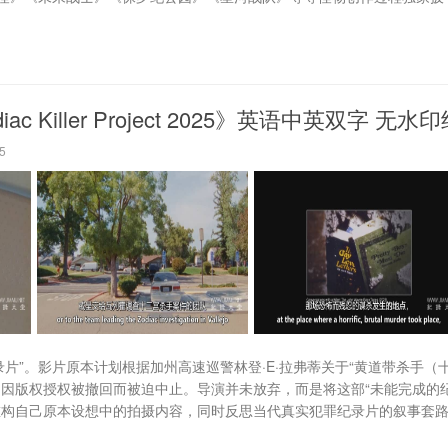
Killer Project 2025》英语中英双字 无水印
5
片”。影片原本计划根据加州高速巡警林登·E·拉弗蒂关于“黄道带杀手（
中因版权授权被撤回而被迫中止。导演并未放弃，而是将这部“未能完成的
重构自己原本设想中的拍摄内容，同时反思当代真实犯罪纪录片的叙事套