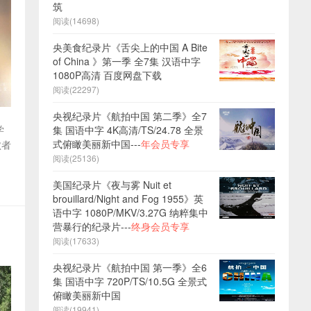
筑
阅读(14698)
央美食纪录片《舌尖上的中国 A Bite
of China 》第一季 全7集 汉语中字
1080P高清 百度网盘下载
阅读(22297)
央视纪录片《航拍中国 第二季》全7
学
集 国语中字 4K高清/TS/24.78 全景
式俯瞰美丽新中国---
年会员专享
败者
阅读(25136)
美国纪录片《夜与雾 Nuit et
brouillard/Night and Fog 1955》英
语中字 1080P/MKV/3.27G 纳粹集中
营暴行的纪录片---
终身会员专享
阅读(17633)
央视纪录片《航拍中国 第一季》全6
集 国语中字 720P/TS/10.5G 全景式
俯瞰美丽新中国
阅读(19941)