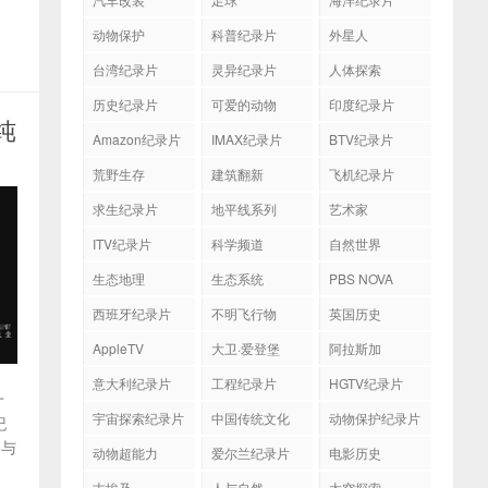
动物保护
科普纪录片
外星人
台湾纪录片
灵异纪录片
人体探索
历史纪录片
可爱的动物
印度纪录片
纯
Amazon纪录片
IMAX纪录片
BTV纪录片
荒野生存
建筑翻新
飞机纪录片
求生纪录片
地平线系列
艺术家
ITV纪录片
科学频道
自然世界
生态地理
生态系统
PBS NOVA
西班牙纪录片
不明飞行物
英国历史
AppleTV
大卫·爱登堡
阿拉斯加
意大利纪录片
工程纪录片
HGTV纪录片
十
宇宙探索纪录片
中国传统文化
动物保护纪录片
纪
路与
动物超能力
爱尔兰纪录片
电影历史
古埃及
人与自然
太空探索