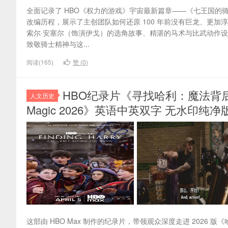
全面记录了 HBO《权力的游戏》宇宙最新篇章——《七王国的骑
改编历程，展示了主创团队如何还原 100 年前没有巨龙、更加
索尔·安塞尔（饰演伊戈）的选角故事、精湛的马术与比武动作
致敬骑士精神与这...
阅读(165)
赞 (
0
)
HBO纪录片《寻找哈利：魔法背后的匠心 Fin
人文历史
Magic 2026》英语中英双字 无水印纯净版 
这部由 HBO Max 制作的纪录片，带领观众深度走进 2026