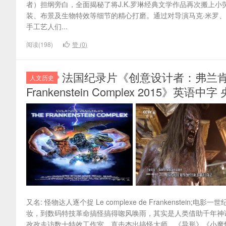
者）担纲旁白，全面揭秘了将J.K.罗琳经典文学作品再次搬上小
装、布景及生物特效等细节的精心打磨。通过对导演马克·米罗
手工艺人们...
阅读(198)
赞 (
0
)
法国纪录片《创意设计者：弗兰肯斯坦情结 C
人文历史
Frankenstein Complex 2015》英语中
又名: 怪物达人逐个捉 Le complexe de Frankens
妆，到数码特技革命搞怪搞得唿风唤雨，其实是人类借助千年神
孜孜走访数十特效工作室，直击杰出搞怪大师，《异形》《小魔