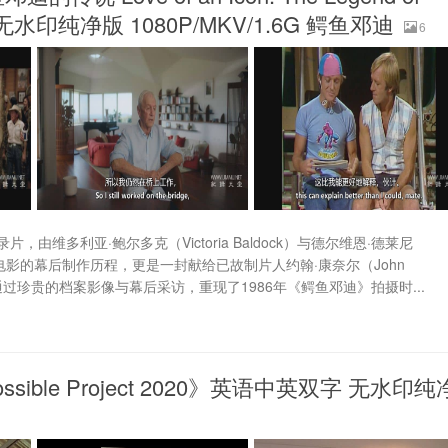
字 无水印纯净版 1080P/MKV/1.6G 鳄鱼邓迪
6
多利亚·鲍尔多克（Victoria Baldock）与德尔维恩·德莱尼
爆款电影的幕后制作历程，更是一封献给已故制片人约翰·康奈尔（John
通过珍贵的档案影像与幕后采访，重现了1986年《鳄鱼邓迪》拍摄时...
ible Project 2020》英语中英双字 无水印纯