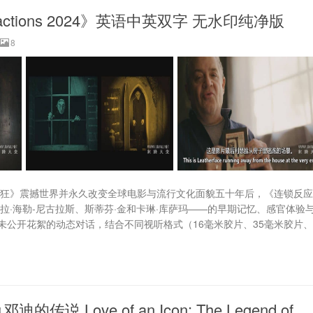
actions 2024》英语中英双字 无水印纯净版
8
人狂》震撼世界并永久改变全球电影与流行文化面貌五十年后，《连锁反
拉·海勒-尼古拉斯、斯蒂芬·金和卡琳·库萨玛——的早期记忆、感官体验
公开花絮的动态对话，结合不同视听格式（16毫米胶片、35毫米胶片、
ove of an Icon: The Legend of