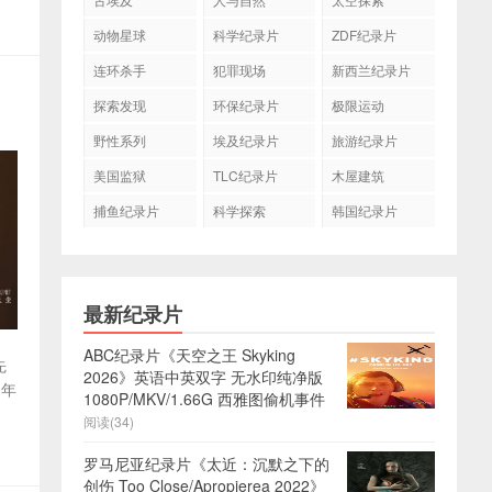
动物星球
科学纪录片
ZDF纪录片
连环杀手
犯罪现场
新西兰纪录片
探索发现
环保纪录片
极限运动
野性系列
埃及纪录片
旅游纪录片
美国监狱
TLC纪录片
木屋建筑
捕鱼纪录片
科学探索
韩国纪录片
最新纪录片
ABC纪录片《天空之王 Skyking
先
2026》英语中英双字 无水印纯净版
0年
1080P/MKV/1.66G 西雅图偷机事件
阅读(34)
罗马尼亚纪录片《太近：沉默之下的
创伤 Too Close/Apropierea 2022》