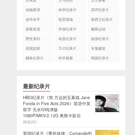
动物星球
科学纪录片
ZDF纪录片
连环杀手
犯罪现场
新西兰纪录片
探索发现
环保纪录片
极限运动
野性系列
埃及纪录片
旅游纪录片
美国监狱
TLC纪录片
木屋建筑
捕鱼纪录片
科学探索
韩国纪录片
最新纪录片
HBO纪录片《简·方达的五幕戏 Jane
Fonda in Five Acts 2026》英语中英
双字 无水印纯净版
1080P/MKV/2.12G 奥斯卡影后
阅读(22)
英国纪录片《重拾旋律：Cymande的