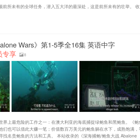
开始了一项前所未有的全球任务，潜入五大洋的最深处，这是前所未有的壮举。 
one Wars》第1-5季全16集 英语中字
员专享
8
世界上最危险的工作之一：在澳大利亚的海底捕捉绿鲍鱼和黑鲍鱼。《鲍
他们也可以借此大赚一笔；价值数百万美元的鲍鱼躺在水下，成熟饱满，
名贵鲍鱼的方法和工具。 本站收录的《深海捕鲍/鲍鱼大战 Abalone