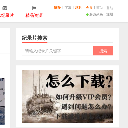
關於
|
字幕
|
求片
|
会员
|
幫助
登陆
注册
联系站长
K纪录片
精品资源
纪录片搜索
印