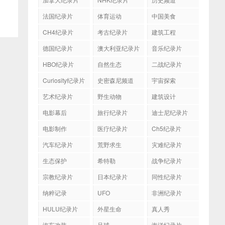
法国纪录片
体育运动
中国美食
CH4纪录片
考古纪录片
建筑工程
德国纪录片
澳大利亚纪录片
音乐纪录片
HBO纪录片
自然生态
二战纪录片
Curiosity纪录片
史密森尼频道
宇宙探索
艺术纪录片
野生动物
建筑设计
电影幕后
旅行纪录片
迪士尼纪录片
电影制作
医疗纪录片
Ch5纪录片
汽车纪录片
荒野求生
灾难纪录片
生态保护
希特勒
战争纪录片
宗教纪录片
日本纪录片
同性纪录片
纳粹记录
UFO
非洲纪录片
HULU纪录片
外星生命
真人秀
汽车改装
足球
海洋纪录片