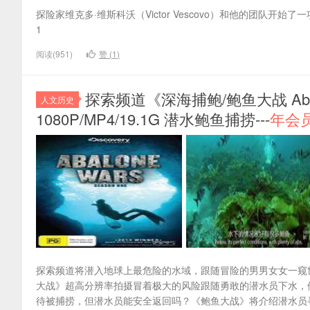
探险家维克多·维斯科沃（Victor Vescovo）和他的团队
1
阅读(951)
赞 (
1
)
探索频道《深海捕鲍/鲍鱼大战 Abal
人文历史
1080P/MP4/19.1G 潜水鲍鱼捕捞---
年会
探索频道将潜入地球上最危险的水域，跟随冒险的男男女女一窥
大战》超高分辨率拍摄冒着极大的风险跟随勇敢的潜水员下水，
待被捕捞，但潜水员能安全返回吗？《鲍鱼大战》将介绍潜水员寻找