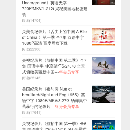
Underground》英语无字
720P/MKV/1.21G 揭秘美国地秘密建
筑
阅读(14704)
央美食纪录片《舌尖上的中国 A Bite
of China 》第一季 全7集 汉语中字
1080P高清 百度网盘下载
阅读(22306)
央视纪录片《航拍中国 第二季》全7
集 国语中字 4K高清/TS/24.78 全景
式俯瞰美丽新中国---
年会员专享
阅读(25145)
美国纪录片《夜与雾 Nuit et
brouillard/Night and Fog 1955》英
语中字 1080P/MKV/3.27G 纳粹集中
营暴行的纪录片---
终身会员专享
阅读(17641)
央视纪录片《航拍中国 第一季》全6
集 国语中字 720P/TS/10.5G 全景式