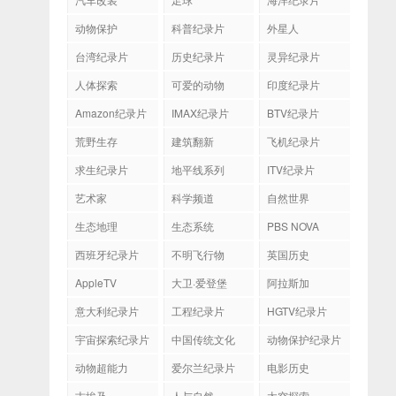
动物保护
科普纪录片
外星人
台湾纪录片
历史纪录片
灵异纪录片
人体探索
可爱的动物
印度纪录片
Amazon纪录片
IMAX纪录片
BTV纪录片
荒野生存
建筑翻新
飞机纪录片
求生纪录片
地平线系列
ITV纪录片
艺术家
科学频道
自然世界
生态地理
生态系统
PBS NOVA
西班牙纪录片
不明飞行物
英国历史
AppleTV
大卫·爱登堡
阿拉斯加
意大利纪录片
工程纪录片
HGTV纪录片
宇宙探索纪录片
中国传统文化
动物保护纪录片
动物超能力
爱尔兰纪录片
电影历史
古埃及
人与自然
太空探索