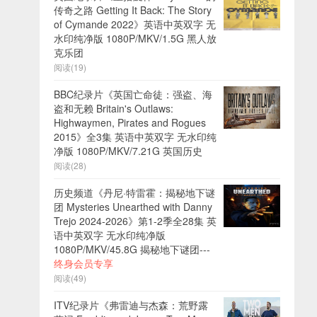
传奇之路 Getting It Back: The Story
of Cymande 2022》英语中英双字 无
水印纯净版 1080P/MKV/1.5G 黑人放
克乐团
阅读(19)
BBC纪录片《英国亡命徒：强盗、海
盗和无赖 Britain's Outlaws:
Highwaymen, Pirates and Rogues
2015》全3集 英语中英双字 无水印纯
净版 1080P/MKV/7.21G 英国历史
阅读(28)
历史频道《丹尼·特雷霍：揭秘地下谜
团 Mysteries Unearthed with Danny
Trejo 2024-2026》第1-2季全28集 英
语中英双字 无水印纯净版
1080P/MKV/45.8G 揭秘地下谜团---
终身会员专享
阅读(49)
ITV纪录片《弗雷迪与杰森：荒野露