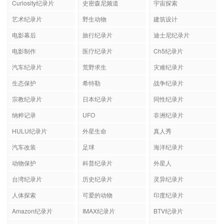
Curiosity纪录片
史密森尼频道
宇宙探索
艺术纪录片
野生动物
建筑设计
电影幕后
旅行纪录片
迪士尼纪录片
电影制作
医疗纪录片
Ch5纪录片
汽车纪录片
荒野求生
灾难纪录片
生态保护
希特勒
战争纪录片
宗教纪录片
日本纪录片
同性纪录片
纳粹记录
UFO
非洲纪录片
HULU纪录片
外星生命
真人秀
汽车改装
足球
海洋纪录片
动物保护
科普纪录片
外星人
台湾纪录片
历史纪录片
灵异纪录片
人体探索
可爱的动物
印度纪录片
Amazon纪录片
IMAX纪录片
BTV纪录片