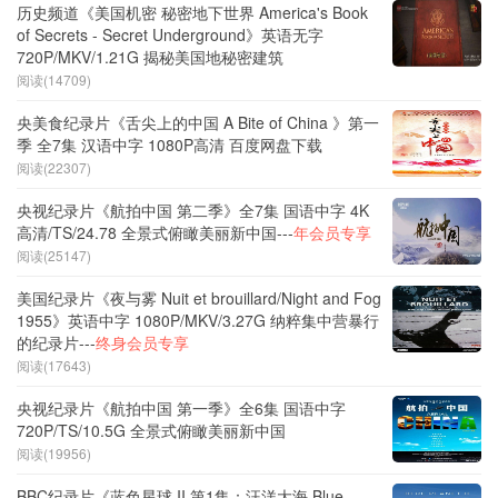
历史频道《美国机密 秘密地下世界 America's Book
of Secrets - Secret Underground》英语无字
720P/MKV/1.21G 揭秘美国地秘密建筑
阅读(14709)
央美食纪录片《舌尖上的中国 A Bite of China 》第一
季 全7集 汉语中字 1080P高清 百度网盘下载
阅读(22307)
央视纪录片《航拍中国 第二季》全7集 国语中字 4K
高清/TS/24.78 全景式俯瞰美丽新中国---
年会员专享
阅读(25147)
美国纪录片《夜与雾 Nuit et brouillard/Night and Fog
1955》英语中字 1080P/MKV/3.27G 纳粹集中营暴行
的纪录片---
终身会员专享
阅读(17643)
央视纪录片《航拍中国 第一季》全6集 国语中字
720P/TS/10.5G 全景式俯瞰美丽新中国
阅读(19956)
BBC纪录片《蓝色星球 II 第1集：汪洋大海 Blue