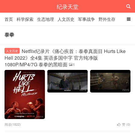
纪录天堂
首页
科学探索
生态地理
人文历史
军事战争
野外生存
经典纪录
4K纪录片
精品资源
泰拳
Netflix纪录片《痛心疾首：泰拳真面目 Hurts Like
人文历史
Hell 2022》全4集 英语多国中字 官方纯净版
1080P/MP4/7G 泰拳的黑暗面
6
阅读(1822)
赞 (
0
)