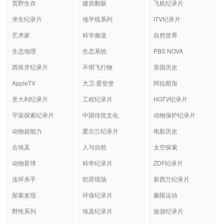
荒野生存
建筑翻新
飞机纪录片
求生纪录片
地平线系列
ITV纪录片
艺术家
科学频道
自然世界
生态地理
生态系统
PBS NOVA
西班牙纪录片
不明飞行物
英国历史
AppleTV
大卫·爱登堡
阿拉斯加
意大利纪录片
工程纪录片
HGTV纪录片
宇宙探索纪录片
中国传统文化
动物保护纪录片
动物超能力
爱尔兰纪录片
电影历史
古埃及
人与自然
太空探索
动物星球
科学纪录片
ZDF纪录片
连环杀手
犯罪现场
新西兰纪录片
探索发现
环保纪录片
极限运动
野性系列
埃及纪录片
旅游纪录片