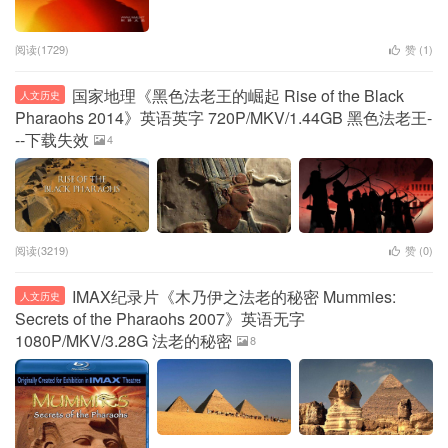
阅读(1729)
赞 (
1
)
国家地理《黑色法老王的崛起 Rise of the Black
人文历史
Pharaohs 2014》英语英字 720P/MKV/1.44GB 黑色法老王-
--下载失效
4
阅读(3219)
赞 (
0
)
IMAX纪录片《木乃伊之法老的秘密 Mummies:
人文历史
Secrets of the Pharaohs 2007》英语无字
1080P/MKV/3.28G 法老的秘密
8