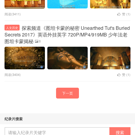
阅读(3411)
赞 (
1
)
探索频道《图坦卡蒙的秘密 Unearthed Tut's Buried
人文历史
Secrets 2017》英语外挂英字 720P/MP4/919MB 少年法老
图坦卡蒙揭秘
8
阅读(3404)
赞 (
1
)
下一页
纪录片搜索