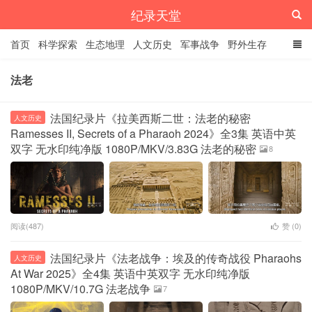
纪录天堂
首页
科学探索
生态地理
人文历史
军事战争
野外生存
经典纪录
4K纪录片
精品资源
法老
法国纪录片《拉美西斯二世：法老的秘密
人文历史
Ramesses II, Secrets of a Pharaoh 2024》全3集 英语中英
双字 无水印纯净版 1080P/MKV/3.83G 法老的秘密
8
阅读(487)
赞 (
0
)
法国纪录片《法老战争：埃及的传奇战役 Pharaohs
人文历史
At War 2025》全4集 英语中英双字 无水印纯净版
1080P/MKV/10.7G 法老战争
7