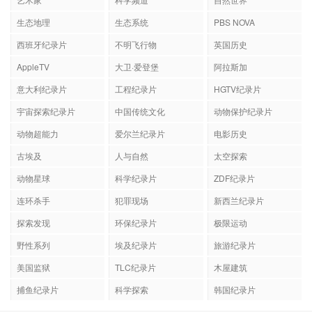
生态地理
生态系统
PBS NOVA
西班牙纪录片
不明飞行物
英国历史
AppleTV
大卫·爱登堡
阿拉斯加
意大利纪录片
工程纪录片
HGTV纪录片
宇宙探索纪录片
中国传统文化
动物保护纪录片
动物超能力
爱尔兰纪录片
电影历史
古埃及
人与自然
太空探索
动物星球
科学纪录片
ZDF纪录片
连环杀手
犯罪现场
新西兰纪录片
探索发现
环保纪录片
极限运动
野性系列
埃及纪录片
旅游纪录片
美国监狱
TLC纪录片
木屋建筑
捕鱼纪录片
科学探索
韩国纪录片