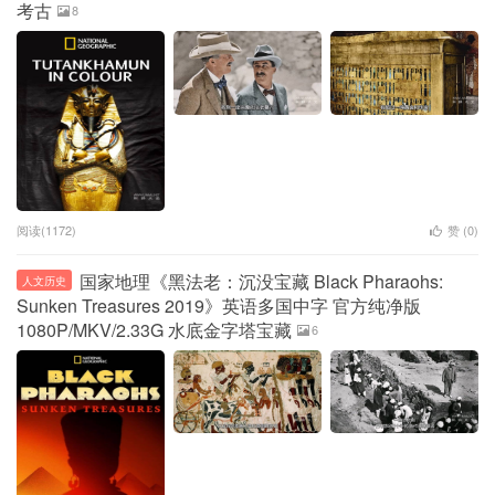
考古
8
阅读(1172)
赞 (
0
)
国家地理《黑法老：沉没宝藏 Black Pharaohs:
人文历史
Sunken Treasures 2019》英语多国中字 官方纯净版
1080P/MKV/2.33G 水底金字塔宝藏
6