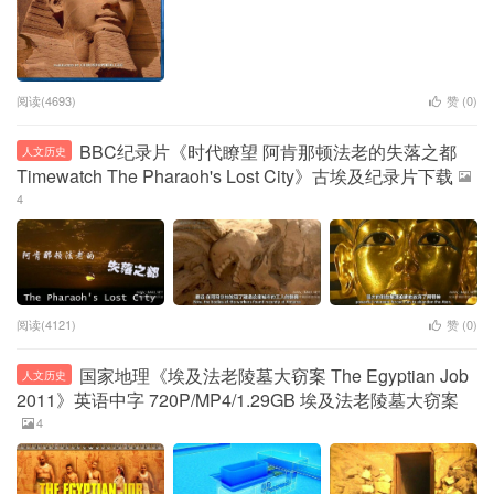
阅读(4693)
赞 (
0
)
BBC纪录片《时代瞭望 阿肯那顿法老的失落之都
人文历史
Timewatch The Pharaoh's Lost City》古埃及纪录片下载
4
阅读(4121)
赞 (
0
)
国家地理《埃及法老陵墓大窃案 The Egyptian Job
人文历史
2011》英语中字 720P/MP4/1.29GB 埃及法老陵墓大窃案
4