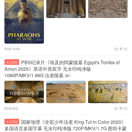
阅读(1046)
赞 (
0
)
PBS纪录片《埃及的阿蒙陵墓 Egypt's Tombs of
人文历史
Amun 2025》英语中英双字 无水印纯净版
1080P/MKV/1.98G 法老陵墓
6
阅读(642)
赞 (
0
)
国家地理《全彩少年法老 King Tut in Color 2020》
人文历史
多国语言多国字幕 无水印纯净版 720P/MKV/1.7G 图坦卡蒙