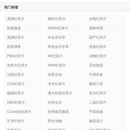
热门标签
美国纪录片
BBC纪录片
央视纪录片
探索频道
Netflix纪录片
国家地理
英国纪录片
年会员专享
国产纪录片
犯罪调查
终身会员专享
美食纪录片
PBS纪录片
4K纪录片
动物纪录片
加拿大纪录片
NHK纪录片
历史频道
法国纪录片
体育运动
中国美食
CH4纪录片
考古纪录片
建筑工程
德国纪录片
澳大利亚纪录片
音乐纪录片
HBO纪录片
自然生态
二战纪录片
Curiosity纪录片
史密森尼频道
宇宙探索
艺术纪录片
野生动物
建筑设计
电影幕后
旅行纪录片
迪士尼纪录片