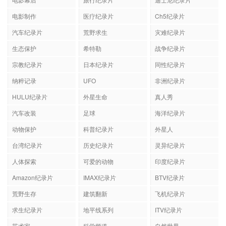
电影制作
医疗纪录片
Ch5纪录片
汽车纪录片
荒野求生
灾难纪录片
生态保护
希特勒
战争纪录片
宗教纪录片
日本纪录片
同性纪录片
纳粹记录
UFO
非洲纪录片
HULU纪录片
外星生命
真人秀
汽车改装
足球
海洋纪录片
动物保护
科普纪录片
外星人
台湾纪录片
历史纪录片
灵异纪录片
人体探索
可爱的动物
印度纪录片
Amazon纪录片
IMAX纪录片
BTV纪录片
荒野生存
建筑翻新
飞机纪录片
求生纪录片
地平线系列
ITV纪录片
艺术家
科学频道
自然世界