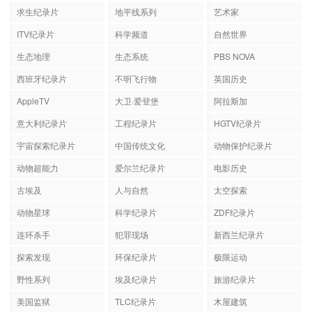
求生纪录片
地平线系列
艺术家
ITV纪录片
科学频道
自然世界
生态地理
生态系统
PBS NOVA
西班牙纪录片
不明飞行物
英国历史
AppleTV
大卫·爱登堡
阿拉斯加
意大利纪录片
工程纪录片
HGTV纪录片
宇宙探索纪录片
中国传统文化
动物保护纪录片
动物超能力
爱尔兰纪录片
电影历史
古埃及
人与自然
太空探索
动物星球
科学纪录片
ZDF纪录片
连环杀手
犯罪现场
新西兰纪录片
探索发现
环保纪录片
极限运动
野性系列
埃及纪录片
旅游纪录片
美国监狱
TLC纪录片
木屋建筑