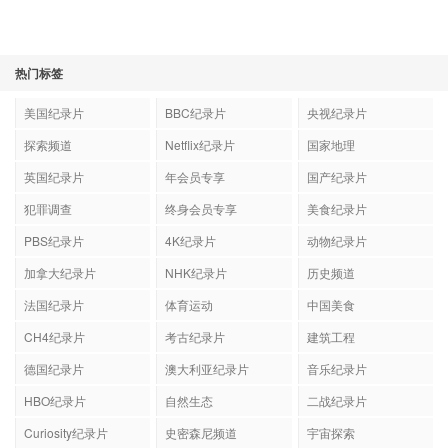
热门标签
美国纪录片
BBC纪录片
央视纪录片
探索频道
Netflix纪录片
国家地理
英国纪录片
年会员专享
国产纪录片
犯罪调查
终身会员专享
美食纪录片
PBS纪录片
4K纪录片
动物纪录片
加拿大纪录片
NHK纪录片
历史频道
法国纪录片
体育运动
中国美食
CH4纪录片
考古纪录片
建筑工程
德国纪录片
澳大利亚纪录片
音乐纪录片
HBO纪录片
自然生态
二战纪录片
Curiosity纪录片
史密森尼频道
宇宙探索