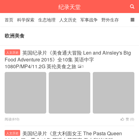
纪录天堂
首页
科学探索
生态地理
人文历史
军事战争
野外生存
经典纪录
4K纪录片
精品资源
欧洲美食
英国纪录片《美食通大冒险 Len and Ainsley's Big
人文历史
Food Adventure 2015》全10集 英语中字
1080P/MP4/11.2G 英伦美食之旅
5
阅读(610)
赞 (
0
)
美国纪录片《意大利面女王 The Pasta Queen
人文历史