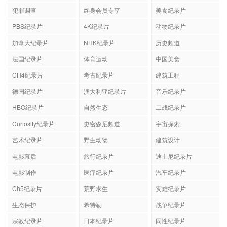
英国纪录片
年会员专享
国产纪录片
犯罪调查
终身会员专享
美食纪录片
PBS纪录片
4K纪录片
动物纪录片
加拿大纪录片
NHK纪录片
历史频道
法国纪录片
体育运动
中国美食
CH4纪录片
考古纪录片
建筑工程
德国纪录片
澳大利亚纪录片
音乐纪录片
HBO纪录片
自然生态
二战纪录片
Curiosity纪录片
史密森尼频道
宇宙探索
艺术纪录片
野生动物
建筑设计
电影幕后
旅行纪录片
迪士尼纪录片
电影制作
医疗纪录片
汽车纪录片
Ch5纪录片
荒野求生
灾难纪录片
生态保护
希特勒
战争纪录片