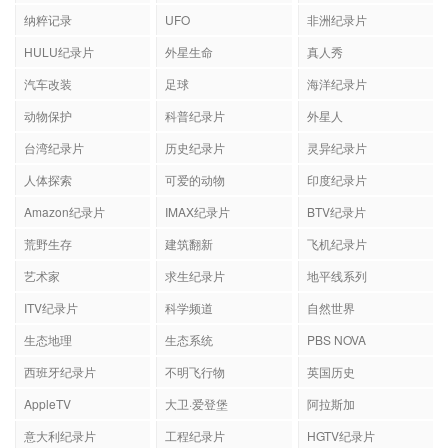
宗教纪录片
日本纪录片
同性纪录片
纳粹记录
UFO
非洲纪录片
HULU纪录片
外星生命
真人秀
汽车改装
足球
海洋纪录片
动物保护
科普纪录片
外星人
台湾纪录片
历史纪录片
灵异纪录片
人体探索
可爱的动物
印度纪录片
Amazon纪录片
IMAX纪录片
BTV纪录片
荒野生存
建筑翻新
飞机纪录片
艺术家
求生纪录片
地平线系列
ITV纪录片
科学频道
自然世界
生态地理
生态系统
PBS NOVA
西班牙纪录片
不明飞行物
英国历史
AppleTV
大卫·爱登堡
阿拉斯加