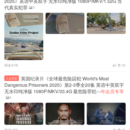
2025》英语中英双字 无水印纯净版 1080P/MKV/1.52G 当
代真实犯罪
5
阅读(518)
赞 (
0
)
英国纪录片《全球最危险囚犯 World's Most
人文历史
Dangerous Prisoners 2025》第2-3季全20集 英语中英双字
无水印纯净版 1080P/MKV/33.4G 最危险罪犯---
年会员专享
9
阅读(473)
赞 (
0
)