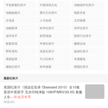
意大利纪录片
工程纪录片
HGTV纪录片
宇宙探索纪录片
中国传统文化
动物保护纪录片
动物超能力
爱尔兰纪录片
电影历史
古埃及
人与自然
太空探索
动物星球
科学纪录片
ZDF纪录片
连环杀手
犯罪现场
新西兰纪录片
探索发现
环保纪录片
极限运动
野性系列
埃及纪录片
旅游纪录片
美国监狱
TLC纪录片
木屋建筑
捕鱼纪录片
科学探索
韩国纪录片
最新纪录片
美国纪录片《强迫症实录 Obsessed 2010》全10集
英语中英双字 无水印纯净版 1080P/MKV/29.5G 着魔
人生---
年会员专享