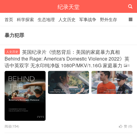
纪录天堂
首页
科学探索
生态地理
人文历史
军事战争
野外生存
经典纪录
4K纪录片
精品资源
暴力犯罪
英国纪录片《愤怒背后：美国的家庭暴力真相
人文历史
Behind the Rage: America's Domestic Violence 2022》英
语中英双字 无水印纯净版 1080P/MKV/1.16G 家庭暴力
6
阅读(154)
赞 (
0
)