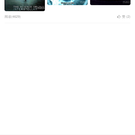
阅读(4629)
赞 (
2
)