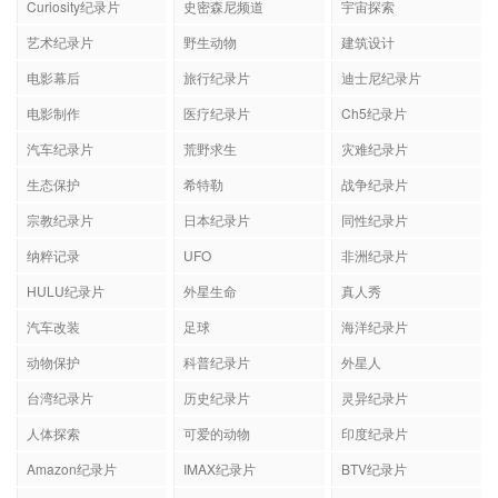
Curiosity纪录片
史密森尼频道
宇宙探索
艺术纪录片
野生动物
建筑设计
电影幕后
旅行纪录片
迪士尼纪录片
电影制作
医疗纪录片
Ch5纪录片
汽车纪录片
荒野求生
灾难纪录片
生态保护
希特勒
战争纪录片
宗教纪录片
日本纪录片
同性纪录片
纳粹记录
UFO
非洲纪录片
HULU纪录片
外星生命
真人秀
汽车改装
足球
海洋纪录片
动物保护
科普纪录片
外星人
台湾纪录片
历史纪录片
灵异纪录片
人体探索
可爱的动物
印度纪录片
Amazon纪录片
IMAX纪录片
BTV纪录片