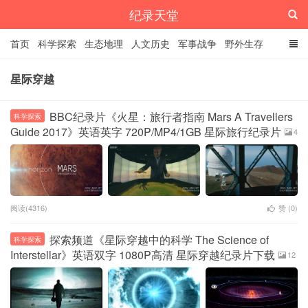
纪录天堂
首页
科学探索
生态地理
人文历史
军事战争
野外生存
经典纪录
4K纪录片
精品资源
星际穿越
BBC纪录片《火星：旅行者指南 Mars A Travellers
科学探索
Guide 2017》英语英字 720P/MP4/1GB 星际旅行纪录片
4
阅读(4316)
赞 (
0
)
探索频道《星际穿越中的科学 The Science of
科学探索
Interstellar》英语双字 1080P高清 星际穿越纪录片下载
12