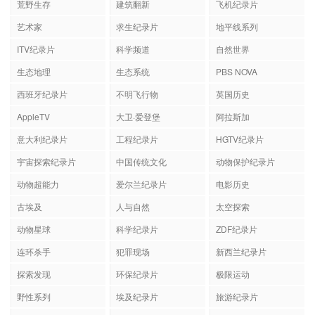
荒野生存
建筑翻新
飞机纪录片
艺术家
求生纪录片
地平线系列
ITV纪录片
科学频道
自然世界
生态地理
生态系统
PBS NOVA
西班牙纪录片
不明飞行物
英国历史
AppleTV
大卫·爱登堡
阿拉斯加
意大利纪录片
工程纪录片
HGTV纪录片
宇宙探索纪录片
中国传统文化
动物保护纪录片
动物超能力
爱尔兰纪录片
电影历史
古埃及
人与自然
太空探索
动物星球
科学纪录片
ZDF纪录片
连环杀手
犯罪现场
新西兰纪录片
探索发现
环保纪录片
极限运动
野性系列
埃及纪录片
旅游纪录片