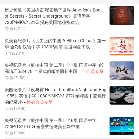
历史频道《美国机密 秘密地下世界 America's Book
of Secrets - Secret Underground》英语无字
720P/MKV/1.21G 揭秘美国地秘密建筑
阅读(14711)
央美食纪录片《舌尖上的中国 A Bite of China 》第一
季 全7集 汉语中字 1080P高清 百度网盘下载
阅读(22310)
央视纪录片《航拍中国 第二季》全7集 国语中字 4K
高清/TS/24.78 全景式俯瞰美丽新中国---
年会员专享
阅读(25152)
美国纪录片《夜与雾 Nuit et brouillard/Night and Fog
1955》英语中字 1080P/MKV/3.27G 纳粹集中营暴行
的纪录片---
终身会员专享
阅读(17646)
央视纪录片《航拍中国 第一季》全6集 国语中字
720P/TS/10.5G 全景式俯瞰美丽新中国
阅读(19958)