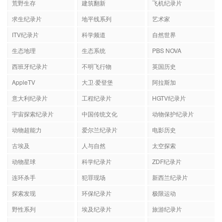
荒野生存
建筑翻新
飞机纪录片
求生纪录片
地平线系列
艺术家
ITV纪录片
科学频道
自然世界
生态地理
生态系统
PBS NOVA
西班牙纪录片
不明飞行物
英国历史
AppleTV
大卫·爱登堡
阿拉斯加
意大利纪录片
工程纪录片
HGTV纪录片
宇宙探索纪录片
中国传统文化
动物保护纪录片
动物超能力
爱尔兰纪录片
电影历史
古埃及
人与自然
太空探索
动物星球
科学纪录片
ZDF纪录片
连环杀手
犯罪现场
新西兰纪录片
探索发现
环保纪录片
极限运动
野性系列
埃及纪录片
旅游纪录片