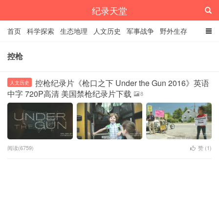
纪录天堂
首页
科学探索
生态地理
人文历史
军事战争
野外生存
经典纪录
4K纪录片
精品资源
控枪
控枪纪录片《枪口之下 Under the Gun 2016》英语
人文历史
中字 720P高清 美国禁枪纪录片下载
8
阅读(6759)
赞 (
1
)