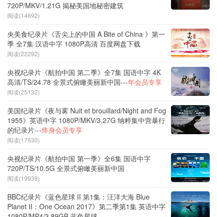
720P/MKV/1.21G 揭秘美国地秘密建筑
阅读(14692)
央美食纪录片《舌尖上的中国 A Bite of China 》第一
季 全7集 汉语中字 1080P高清 百度网盘下载
阅读(22292)
央视纪录片《航拍中国 第二季》全7集 国语中字 4K
高清/TS/24.78 全景式俯瞰美丽新中国---
年会员专享
阅读(25132)
美国纪录片《夜与雾 Nuit et brouillard/Night and Fog
1955》英语中字 1080P/MKV/3.27G 纳粹集中营暴行
的纪录片---
终身会员专享
阅读(17630)
央视纪录片《航拍中国 第一季》全6集 国语中字
720P/TS/10.5G 全景式俯瞰美丽新中国
阅读(19939)
BBC纪录片《蓝色星球 II 第1集：汪洋大海 Blue
Planet II：One Ocean 2017》第二季第1集 英语中字
1080P/MP4/3.89GB 蓝色星球