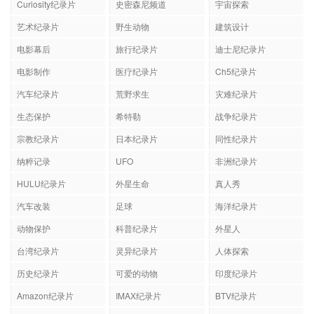
Curiosity纪录片
史密森尼频道
宇宙探索
艺术纪录片
野生动物
建筑设计
电影幕后
旅行纪录片
迪士尼纪录片
电影制作
医疗纪录片
Ch5纪录片
汽车纪录片
荒野求生
灾难纪录片
生态保护
希特勒
战争纪录片
宗教纪录片
日本纪录片
同性纪录片
纳粹记录
UFO
非洲纪录片
HULU纪录片
外星生命
真人秀
汽车改装
足球
海洋纪录片
动物保护
科普纪录片
外星人
台湾纪录片
灵异纪录片
人体探索
历史纪录片
可爱的动物
印度纪录片
Amazon纪录片
IMAX纪录片
BTV纪录片