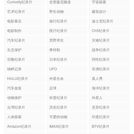
Curiosity纪录片
史密森尼频道
宇宙探索
艺术纪录片
野生动物
建筑设计
电影幕后
旅行纪录片
迪士尼纪录片
电影制作
医疗纪录片
Ch5纪录片
汽车纪录片
荒野求生
灾难纪录片
生态保护
希特勒
战争纪录片
宗教纪录片
日本纪录片
同性纪录片
纳粹记录
UFO
非洲纪录片
HULU纪录片
外星生命
真人秀
汽车改装
足球
海洋纪录片
动物保护
科普纪录片
外星人
台湾纪录片
历史纪录片
灵异纪录片
人体探索
可爱的动物
印度纪录片
Amazon纪录片
IMAX纪录片
BTV纪录片