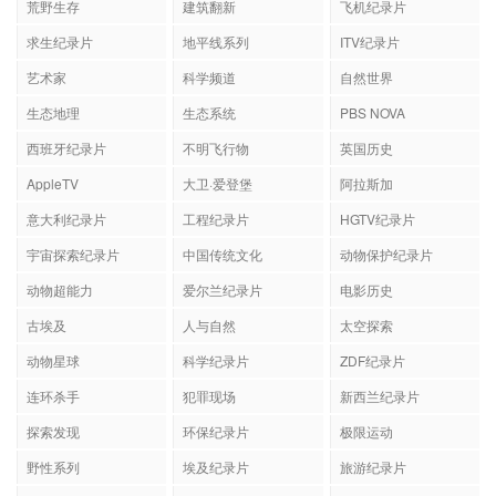
荒野生存
建筑翻新
飞机纪录片
求生纪录片
地平线系列
ITV纪录片
艺术家
科学频道
自然世界
生态地理
生态系统
PBS NOVA
西班牙纪录片
不明飞行物
英国历史
AppleTV
大卫·爱登堡
阿拉斯加
意大利纪录片
工程纪录片
HGTV纪录片
宇宙探索纪录片
中国传统文化
动物保护纪录片
动物超能力
爱尔兰纪录片
电影历史
古埃及
人与自然
太空探索
动物星球
科学纪录片
ZDF纪录片
连环杀手
犯罪现场
新西兰纪录片
探索发现
环保纪录片
极限运动
野性系列
埃及纪录片
旅游纪录片