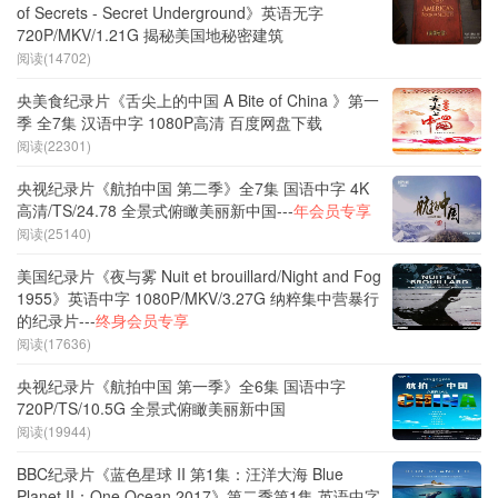
of Secrets - Secret Underground》英语无字
720P/MKV/1.21G 揭秘美国地秘密建筑
阅读(14702)
央美食纪录片《舌尖上的中国 A Bite of China 》第一
季 全7集 汉语中字 1080P高清 百度网盘下载
阅读(22301)
央视纪录片《航拍中国 第二季》全7集 国语中字 4K
高清/TS/24.78 全景式俯瞰美丽新中国---
年会员专享
阅读(25140)
美国纪录片《夜与雾 Nuit et brouillard/Night and Fog
1955》英语中字 1080P/MKV/3.27G 纳粹集中营暴行
的纪录片---
终身会员专享
阅读(17636)
央视纪录片《航拍中国 第一季》全6集 国语中字
720P/TS/10.5G 全景式俯瞰美丽新中国
阅读(19944)
BBC纪录片《蓝色星球 II 第1集：汪洋大海 Blue
Planet II：One Ocean 2017》第二季第1集 英语中字