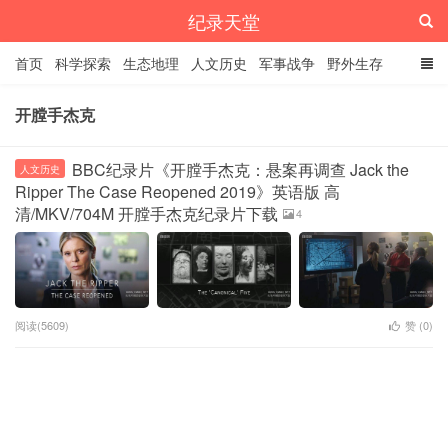
纪录天堂
首页
科学探索
生态地理
人文历史
军事战争
野外生存
经典纪录
4K纪录片
精品资源
开膛手杰克
BBC纪录片《开膛手杰克：悬案再调查 Jack the
人文历史
Ripper The Case Reopened 2019》英语版 高
清/MKV/704M 开膛手杰克纪录片下载
4
阅读(5609)
赞 (
0
)