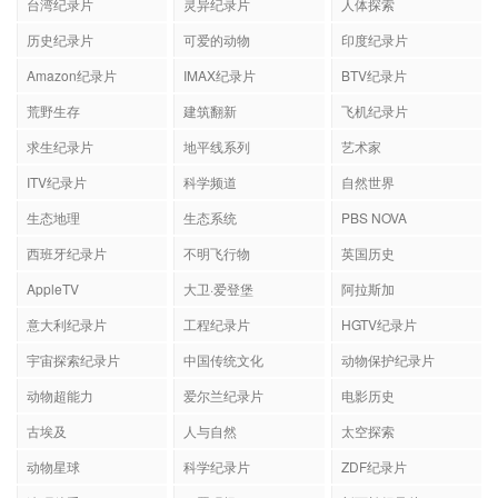
台湾纪录片
灵异纪录片
人体探索
历史纪录片
可爱的动物
印度纪录片
Amazon纪录片
IMAX纪录片
BTV纪录片
荒野生存
建筑翻新
飞机纪录片
求生纪录片
地平线系列
艺术家
ITV纪录片
科学频道
自然世界
生态地理
生态系统
PBS NOVA
西班牙纪录片
不明飞行物
英国历史
AppleTV
大卫·爱登堡
阿拉斯加
意大利纪录片
工程纪录片
HGTV纪录片
宇宙探索纪录片
中国传统文化
动物保护纪录片
动物超能力
爱尔兰纪录片
电影历史
古埃及
人与自然
太空探索
动物星球
科学纪录片
ZDF纪录片