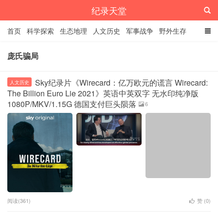
纪录天堂
首页
科学探索
生态地理
人文历史
军事战争
野外生存
经典纪录
4K纪录片
精品资源
庞氏骗局
Sky纪录片《Wirecard：亿万欧元的谎言 Wirecard:
人文历史
The Billion Euro Lie 2021》英语中英双字 无水印纯净版
1080P/MKV/1.15G 德国支付巨头陨落
6
阅读(361)
赞 (
0
)