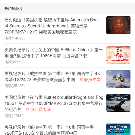
热门纪录片
历史频道《美国机密 秘密地下世界 America's Book
of Secrets - Secret Underground》英语无字
720P/MKV/1.21G 揭秘美国地秘密建筑
阅读(14698)
央美食纪录片《舌尖上的中国 A Bite of China 》第一
季 全7集 汉语中字 1080P高清 百度网盘下载
阅读(22297)
央视纪录片《航拍中国 第二季》全7集 国语中字 4K
高清/TS/24.78 全景式俯瞰美丽新中国---
年会员专享
阅读(25136)
美国纪录片《夜与雾 Nuit et brouillard/Night and Fog
1955》英语中字 1080P/MKV/3.27G 纳粹集中营暴行
的纪录片---
终身会员专享
阅读(17634)
央视纪录片《航拍中国 第一季》全6集 国语中字
720P/TS/10.5G 全景式俯瞰美丽新中国