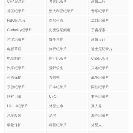
CH4纪录片
考古纪录片
建筑工程
德国纪录片
澳大利亚纪录片
音乐纪录片
HBO纪录片
自然生态
二战纪录片
Curiosity纪录片
史密森尼频道
宇宙探索
艺术纪录片
野生动物
建筑设计
电影幕后
旅行纪录片
迪士尼纪录片
电影制作
医疗纪录片
Ch5纪录片
汽车纪录片
荒野求生
灾难纪录片
生态保护
希特勒
战争纪录片
宗教纪录片
日本纪录片
同性纪录片
纳粹记录
UFO
非洲纪录片
HULU纪录片
外星生命
真人秀
汽车改装
足球
海洋纪录片
动物保护
科普纪录片
外星人