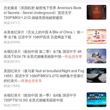
历史频道《美国机密 秘密地下世界 America's Book
of Secrets - Secret Underground》英语无字
720P/MKV/1.21G 揭秘美国地秘密建筑
阅读(14711)
央美食纪录片《舌尖上的中国 A Bite of China 》第一
季 全7集 汉语中字 1080P高清 百度网盘下载
阅读(22309)
央视纪录片《航拍中国 第二季》全7集 国语中字 4K
高清/TS/24.78 全景式俯瞰美丽新中国---
年会员专享
阅读(25151)
美国纪录片《夜与雾 Nuit et brouillard/Night and Fog
1955》英语中字 1080P/MKV/3.27G 纳粹集中营暴行
的纪录片---
终身会员专享
阅读(17645)
央视纪录片《航拍中国 第一季》全6集 国语中字
720P/TS/10.5G 全景式俯瞰美丽新中国
阅读(19957)