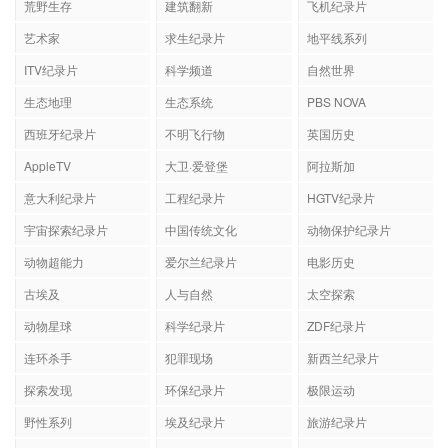
荒野生存
建筑翻新
飞机纪录片
艺术家
求生纪录片
地平线系列
ITV纪录片
科学频道
自然世界
生态地理
生态系统
PBS NOVA
西班牙纪录片
不明飞行物
英国历史
AppleTV
大卫·爱登堡
阿拉斯加
意大利纪录片
工程纪录片
HGTV纪录片
宇宙探索纪录片
中国传统文化
动物保护纪录片
动物超能力
爱尔兰纪录片
电影历史
古埃及
人与自然
太空探索
动物星球
科学纪录片
ZDF纪录片
连环杀手
犯罪现场
新西兰纪录片
探索发现
环保纪录片
极限运动
野性系列
埃及纪录片
旅游纪录片