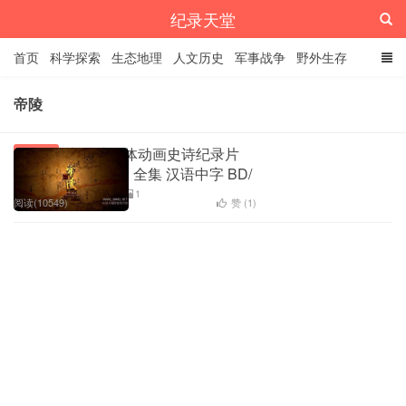
纪录天堂
首页
科学探索
生态地理
人文历史
军事战争
野外生存
经典纪录
4K纪录片
精品资源
帝陵
大型编年体动画史诗纪录片
人文历史
《帝陵.西汉帝陵》全集 汉语中字 BD/
高清 历史纪录片
1
阅读(10549)
赞 (
1
)