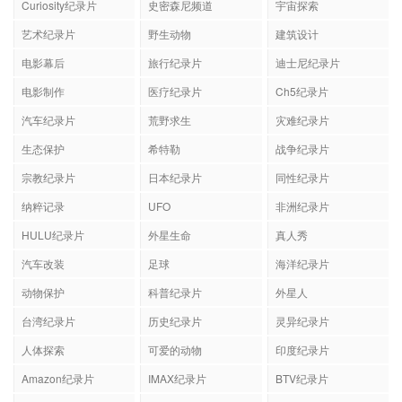
Curiosity纪录片
史密森尼频道
宇宙探索
艺术纪录片
野生动物
建筑设计
电影幕后
旅行纪录片
迪士尼纪录片
电影制作
医疗纪录片
Ch5纪录片
汽车纪录片
荒野求生
灾难纪录片
生态保护
希特勒
战争纪录片
宗教纪录片
日本纪录片
同性纪录片
纳粹记录
UFO
非洲纪录片
HULU纪录片
外星生命
真人秀
汽车改装
足球
海洋纪录片
动物保护
科普纪录片
外星人
台湾纪录片
历史纪录片
灵异纪录片
人体探索
可爱的动物
印度纪录片
Amazon纪录片
IMAX纪录片
BTV纪录片