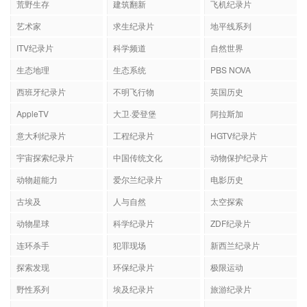
荒野生存
建筑翻新
飞机纪录片
艺术家
求生纪录片
地平线系列
ITV纪录片
科学频道
自然世界
生态地理
生态系统
PBS NOVA
西班牙纪录片
不明飞行物
英国历史
AppleTV
大卫·爱登堡
阿拉斯加
意大利纪录片
工程纪录片
HGTV纪录片
宇宙探索纪录片
中国传统文化
动物保护纪录片
动物超能力
爱尔兰纪录片
电影历史
古埃及
人与自然
太空探索
动物星球
科学纪录片
ZDF纪录片
连环杀手
犯罪现场
新西兰纪录片
探索发现
环保纪录片
极限运动
野性系列
埃及纪录片
旅游纪录片