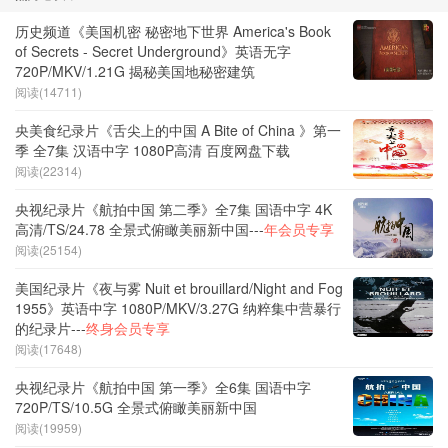
历史频道《美国机密 秘密地下世界 America's Book
of Secrets - Secret Underground》英语无字
720P/MKV/1.21G 揭秘美国地秘密建筑
阅读(14711)
央美食纪录片《舌尖上的中国 A Bite of China 》第一
季 全7集 汉语中字 1080P高清 百度网盘下载
阅读(22314)
央视纪录片《航拍中国 第二季》全7集 国语中字 4K
高清/TS/24.78 全景式俯瞰美丽新中国---
年会员专享
阅读(25154)
美国纪录片《夜与雾 Nuit et brouillard/Night and Fog
1955》英语中字 1080P/MKV/3.27G 纳粹集中营暴行
的纪录片---
终身会员专享
阅读(17648)
央视纪录片《航拍中国 第一季》全6集 国语中字
720P/TS/10.5G 全景式俯瞰美丽新中国
阅读(19959)