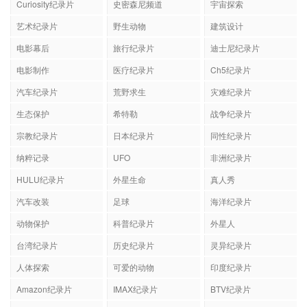
Curiosity纪录片
史密森尼频道
宇宙探索
艺术纪录片
野生动物
建筑设计
电影幕后
旅行纪录片
迪士尼纪录片
电影制作
医疗纪录片
Ch5纪录片
汽车纪录片
荒野求生
灾难纪录片
生态保护
希特勒
战争纪录片
宗教纪录片
日本纪录片
同性纪录片
纳粹记录
UFO
非洲纪录片
HULU纪录片
外星生命
真人秀
汽车改装
足球
海洋纪录片
动物保护
科普纪录片
外星人
台湾纪录片
历史纪录片
灵异纪录片
人体探索
可爱的动物
印度纪录片
Amazon纪录片
IMAX纪录片
BTV纪录片