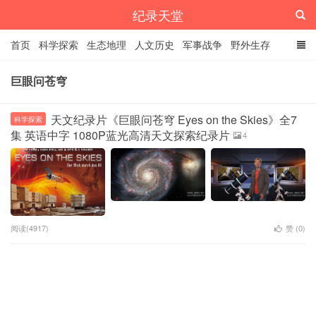
纪录天堂
首页
科学探索
生态地理
人文历史
军事战争
野外生存
经典纪录
4K纪录片
精品资源
巨眼问苍穹
天文纪录片《巨眼问苍穹 Eyes on the Skies》全7
科学探索
集 英语中字 1080P蓝光高清天文探索纪录片
4
阅读(4917)
赞 (
0
)