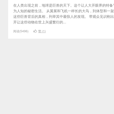
在人类出现之前，地球是巨兽的天下。这个让人大开眼界的特备
为人知的秘密生活。 从翼展和飞机一样长的大鸟，到体型和一架
这些巨兽背后的真相，列举其中最惊人的发现。 带观众见识刚
开让这些动物在世上兴盛繁衍的...
阅读(5496)
赞 (
1
)