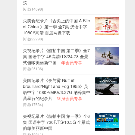
筑
阅读(14698)
央美食纪录片《舌尖上的中国 A Bite
of China 》第一季 全7集 汉语中字
1080P高清 百度网盘下载
阅读(22298)
央视纪录片《航拍中国 第二季》全7
集 国语中字 4K高清/TS/24.78 全景
式俯瞰美丽新中国---
年会员专享
阅读(25136)
美国纪录片《夜与雾 Nuit et
brouillard/Night and Fog 1955》英
语中字 1080P/MKV/3.27G 纳粹集中
营暴行的纪录片---
终身会员专享
阅读(17634)
央视纪录片《航拍中国 第一季》全6
集 国语中字 720P/TS/10.5G 全景式
俯瞰美丽新中国
阅读(19941)