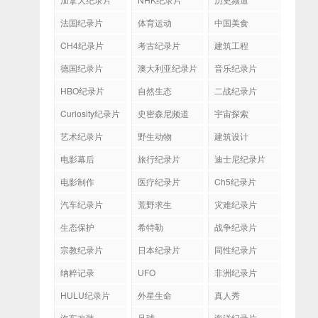
法国纪录片
体育运动
中国美食
CH4纪录片
考古纪录片
建筑工程
德国纪录片
澳大利亚纪录片
音乐纪录片
HBO纪录片
自然生态
二战纪录片
Curiosity纪录片
史密森尼频道
宇宙探索
艺术纪录片
野生动物
建筑设计
电影幕后
旅行纪录片
迪士尼纪录片
电影制作
医疗纪录片
Ch5纪录片
汽车纪录片
荒野求生
灾难纪录片
生态保护
希特勒
战争纪录片
宗教纪录片
日本纪录片
同性纪录片
纳粹记录
UFO
非洲纪录片
HULU纪录片
外星生命
真人秀
汽车改装
足球
海洋纪录片