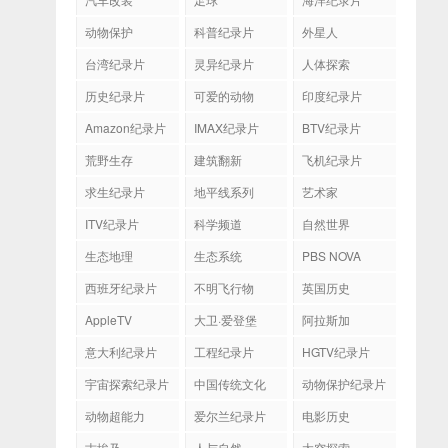
动物保护
科普纪录片
外星人
台湾纪录片
灵异纪录片
人体探索
历史纪录片
可爱的动物
印度纪录片
Amazon纪录片
IMAX纪录片
BTV纪录片
荒野生存
建筑翻新
飞机纪录片
求生纪录片
地平线系列
艺术家
ITV纪录片
科学频道
自然世界
生态地理
生态系统
PBS NOVA
西班牙纪录片
不明飞行物
英国历史
AppleTV
大卫·爱登堡
阿拉斯加
意大利纪录片
工程纪录片
HGTV纪录片
宇宙探索纪录片
中国传统文化
动物保护纪录片
动物超能力
爱尔兰纪录片
电影历史
古埃及
人与自然
太空探索