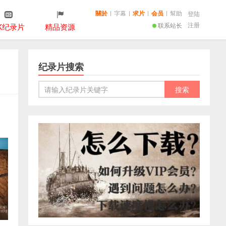
關於
|
字幕
|
求片
|
会员
|
幫助
登陆
注册
联系站长
K纪录片
精品资源
纪录片搜索