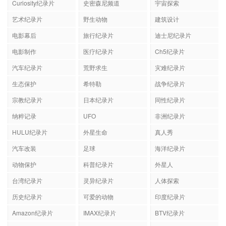
Curiosity纪录片
史密森尼频道
宇宙探索
艺术纪录片
野生动物
建筑设计
电影幕后
旅行纪录片
迪士尼纪录片
电影制作
医疗纪录片
Ch5纪录片
汽车纪录片
荒野求生
灾难纪录片
生态保护
希特勒
战争纪录片
宗教纪录片
日本纪录片
同性纪录片
纳粹记录
UFO
非洲纪录片
HULU纪录片
外星生命
真人秀
汽车改装
足球
海洋纪录片
动物保护
科普纪录片
外星人
台湾纪录片
灵异纪录片
人体探索
历史纪录片
可爱的动物
印度纪录片
Amazon纪录片
IMAX纪录片
BTV纪录片