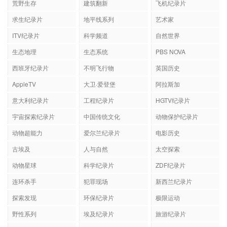
荒野生存
建筑翻新
飞机纪录片
求生纪录片
地平线系列
艺术家
ITV纪录片
科学频道
自然世界
生态地理
生态系统
PBS NOVA
西班牙纪录片
不明飞行物
英国历史
AppleTV
大卫·爱登堡
阿拉斯加
意大利纪录片
工程纪录片
HGTV纪录片
宇宙探索纪录片
中国传统文化
动物保护纪录片
动物超能力
爱尔兰纪录片
电影历史
古埃及
人与自然
太空探索
动物星球
科学纪录片
ZDF纪录片
连环杀手
犯罪现场
新西兰纪录片
探索发现
环保纪录片
极限运动
野性系列
埃及纪录片
旅游纪录片