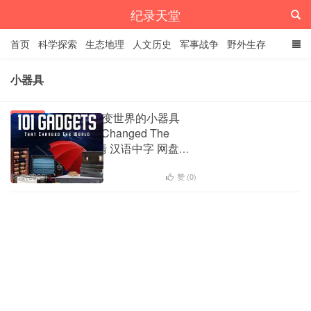
纪录天堂
首页
科学探索
生态地理
人文历史
军事战争
野外生存
经典纪录
4K纪录片
精品资源
小器具
《101种改变世界的小器具
科学探索
101 Gadgets That Changed The
World》 全2集 高清 汉语中字 网盘下
载
1
阅读(3880)
赞 (
0
)