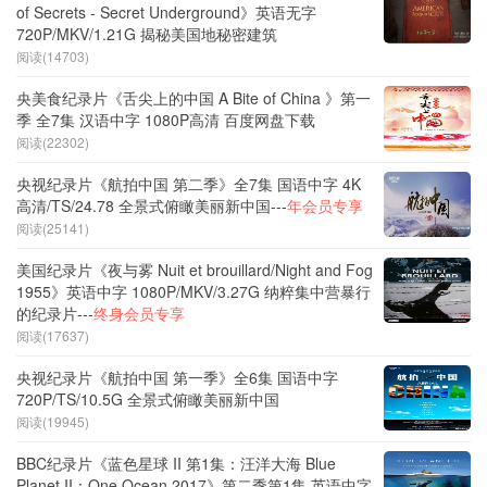
of Secrets - Secret Underground》英语无字
720P/MKV/1.21G 揭秘美国地秘密建筑
阅读(14703)
央美食纪录片《舌尖上的中国 A Bite of China 》第一
季 全7集 汉语中字 1080P高清 百度网盘下载
阅读(22302)
央视纪录片《航拍中国 第二季》全7集 国语中字 4K
高清/TS/24.78 全景式俯瞰美丽新中国---
年会员专享
阅读(25141)
美国纪录片《夜与雾 Nuit et brouillard/Night and Fog
1955》英语中字 1080P/MKV/3.27G 纳粹集中营暴行
的纪录片---
终身会员专享
阅读(17637)
央视纪录片《航拍中国 第一季》全6集 国语中字
720P/TS/10.5G 全景式俯瞰美丽新中国
阅读(19945)
BBC纪录片《蓝色星球 II 第1集：汪洋大海 Blue
Planet II：One Ocean 2017》第二季第1集 英语中字