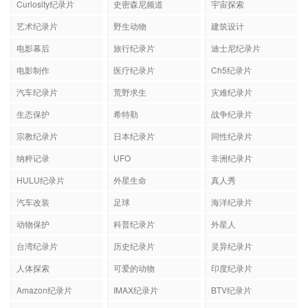
Curiosity纪录片
史密森尼频道
宇宙探索
艺术纪录片
野生动物
建筑设计
电影幕后
旅行纪录片
迪士尼纪录片
电影制作
医疗纪录片
Ch5纪录片
汽车纪录片
荒野求生
灾难纪录片
生态保护
希特勒
战争纪录片
宗教纪录片
日本纪录片
同性纪录片
纳粹记录
UFO
非洲纪录片
HULU纪录片
外星生命
真人秀
汽车改装
足球
海洋纪录片
动物保护
科普纪录片
外星人
台湾纪录片
历史纪录片
灵异纪录片
人体探索
可爱的动物
印度纪录片
Amazon纪录片
IMAX纪录片
BTV纪录片