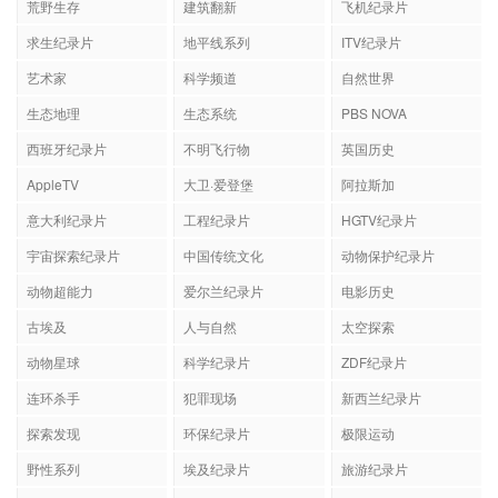
荒野生存
建筑翻新
飞机纪录片
求生纪录片
地平线系列
ITV纪录片
艺术家
科学频道
自然世界
生态地理
生态系统
PBS NOVA
西班牙纪录片
不明飞行物
英国历史
AppleTV
大卫·爱登堡
阿拉斯加
意大利纪录片
工程纪录片
HGTV纪录片
宇宙探索纪录片
中国传统文化
动物保护纪录片
动物超能力
爱尔兰纪录片
电影历史
古埃及
人与自然
太空探索
动物星球
科学纪录片
ZDF纪录片
连环杀手
犯罪现场
新西兰纪录片
探索发现
环保纪录片
极限运动
野性系列
埃及纪录片
旅游纪录片