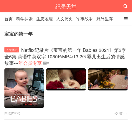
纪录天堂
首页
科学探索
生态地理
人文历史
军事战争
野外生存
经典纪录
4K纪录片
精品资源
宝宝的第一年
Netflix纪录片《宝宝的第一年 Babies 2021》第2季
人文历史
全6集 英语中英双字 1080P/MP4/13.2G 婴儿出生后的情感
故事---
年会员专享
8
阅读(2956)
赞 (
0
)