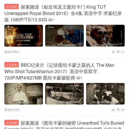
探索频道《贴近埃及王图坦卡门 King TUT
人文历史
Unwrapped Royal Blood 2015》全4集 英语中字 求索纪录
版 1080P/TS/13.33G
8
阅读(3981)
赞 (
1
)
BBC纪录片《记录图坦卡蒙之墓的人 The Man
人文历史
Who Shot Tutankhamun 2017》英语中英双字
720P/MP4/627MB 图坦卡蒙摄影师
9
阅读(4121)
赞 (
2
)
探索频道《图坦卡蒙的秘密 Unearthed Tut's Buried
人文历史