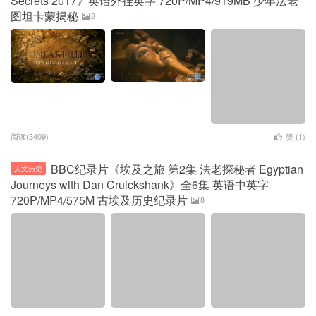
Secrets 2017》英语外挂英字 720P/MP4/919MB 少年法老
图坦卡蒙揭秘
8
阅读(3409)
赞 (
1
)
BBC纪录片《埃及之旅 第2集 法老探秘者 Egyptian
人文历史
Journeys with Dan Cruickshank》全6集 英语中英字
720P/MP4/575M 古埃及历史纪录片
8