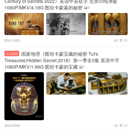
Century of Secrets 2022》英语中英双字 无水印纯净版
1080P/MKV/4.18G 图坦卡蒙墓的秘密
5
阅读(1682)
赞 (
2
)
国家地理《图坦卡蒙宝藏的秘密 Tut's
人文历史
Treasures:Hidden Secret 2018》第一季全3集 英语中字
1080P/MKV/1.96G 图坦卡蒙的宝藏
7
阅读(2006)
赞 (
1
)