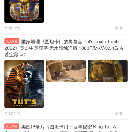
阅读(1055)
赞 (
0
)
国家地理《图坦卡门的毒墓室 Tut's Toxic Tomb
人文历史
2022》英语中英双字 无水印纯净版 1080P/MKV/3.54G 古
墓宝藏
7
阅读(1163)
赞 (
0
)
美国纪录片《图坦卡门：百年秘密 King Tut: A
人文历史