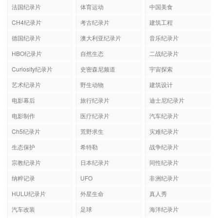
法国纪录片
体育运动
中国美食
CH4纪录片
考古纪录片
建筑工程
德国纪录片
澳大利亚纪录片
音乐纪录片
HBO纪录片
自然生态
二战纪录片
Curiosity纪录片
史密森尼频道
宇宙探索
艺术纪录片
野生动物
建筑设计
电影幕后
旅行纪录片
迪士尼纪录片
电影制作
医疗纪录片
汽车纪录片
Ch5纪录片
荒野求生
灾难纪录片
生态保护
希特勒
战争纪录片
宗教纪录片
日本纪录片
同性纪录片
纳粹记录
UFO
非洲纪录片
HULU纪录片
外星生命
真人秀
汽车改装
足球
海洋纪录片