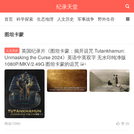
纪录天堂
首页
科学探索
生态地理
人文历史
军事战争
野外生存
经典纪录
4K纪录片
精品资源
图坦卡蒙
英国纪录片《图坦卡蒙：揭开诅咒 Tutankhamun:
人文历史
Unmasking the Curse 2024》英语中英双字 无水印纯净版
1080P/MKV/2.49G 图坦卡蒙的诅咒
6
阅读(1240)
赞 (
0
)