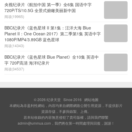
央视纪录片《航拍中国 第一季》全6集 国语中字
720P/TS/10.5G 全景式俯瞰美丽新中国
阅读(19965)
BBC纪录片《蓝色星球 II 第1集：汪洋大海 Blue
Planet II：One Ocean 2017》第二季第1集 英语中字
1080P/MP4/3.89GB 蓝色星球
阅读(14343)
BBC纪录片《蓝色星球 Blue Planet》全10集 英语中
字 720P高清 海洋纪录片
阅读(34537)
© 2026
纪录天堂
Since 2016
網站地圖
本網站為非盈利性網站，內容均來自網際網路公開引用資源，不提供影片
資源存儲，不參與錄製、上傳。
若本站收錄的內容無意侵犯了貴司版權，請與我們聯繫
admin@ummua.com，我們將在第一時間處理與回復，謝謝！