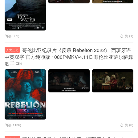
阅读(909)
赞 (
1
)
哥伦比亚纪录片《反叛 Rebelión 2022》 西班牙语
人文历史
中英双字 官方纯净版 1080P/MKV/4.11G 哥伦比亚萨尔萨舞
歌手
4
阅读(1156)
赞 (
0
)