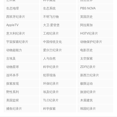
生态地理
生态系统
PBS NOVA
西班牙纪录片
不明飞行物
英国历史
AppleTV
大卫·爱登堡
阿拉斯加
意大利纪录片
工程纪录片
HGTV纪录片
宇宙探索纪录片
中国传统文化
动物保护纪录片
动物超能力
爱尔兰纪录片
电影历史
古埃及
人与自然
太空探索
动物星球
科学纪录片
ZDF纪录片
连环杀手
犯罪现场
新西兰纪录片
探索发现
环保纪录片
极限运动
野性系列
埃及纪录片
旅游纪录片
美国监狱
TLC纪录片
木屋建筑
捕鱼纪录片
科学探索
韩国纪录片