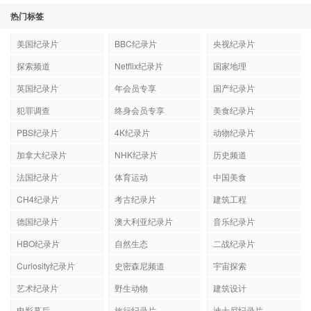
热门标签
美国纪录片
BBC纪录片
央视纪录片
探索频道
Netflix纪录片
国家地理
英国纪录片
年会员专享
国产纪录片
犯罪调查
终身会员专享
美食纪录片
PBS纪录片
4K纪录片
动物纪录片
加拿大纪录片
NHK纪录片
历史频道
法国纪录片
体育运动
中国美食
CH4纪录片
考古纪录片
建筑工程
德国纪录片
澳大利亚纪录片
音乐纪录片
HBO纪录片
自然生态
二战纪录片
Curiosity纪录片
史密森尼频道
宇宙探索
艺术纪录片
野生动物
建筑设计
电影幕后
旅行纪录片
迪士尼纪录片