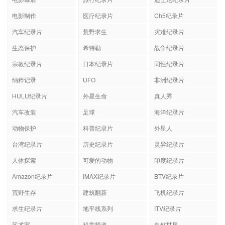
电影制作
医疗纪录片
Ch5纪录片
汽车纪录片
荒野求生
灾难纪录片
生态保护
希特勒
战争纪录片
宗教纪录片
日本纪录片
同性纪录片
纳粹记录
UFO
非洲纪录片
HULU纪录片
外星生命
真人秀
汽车改装
足球
海洋纪录片
动物保护
科普纪录片
外星人
台湾纪录片
历史纪录片
灵异纪录片
人体探索
可爱的动物
印度纪录片
Amazon纪录片
IMAX纪录片
BTV纪录片
荒野生存
建筑翻新
飞机纪录片
求生纪录片
地平线系列
ITV纪录片
艺术家
科学频道
自然世界