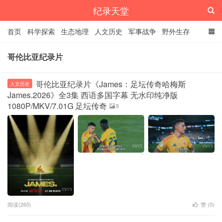
纪录天堂
首页
科学探索
生态地理
人文历史
军事战争
野外生存
经典纪录
4K纪录片
精品资源
哥伦比亚纪录片
哥伦比亚纪录片《James：足坛传奇哈梅斯
人文历史
James.2026》全3集 西语多国字幕 无水印纯净版
1080P/MKV/7.01G 足坛传奇
8
阅读(265)
赞 (
0
)