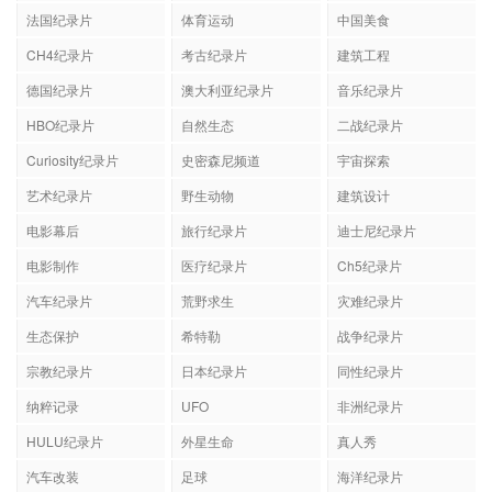
法国纪录片
体育运动
中国美食
CH4纪录片
考古纪录片
建筑工程
德国纪录片
澳大利亚纪录片
音乐纪录片
HBO纪录片
自然生态
二战纪录片
Curiosity纪录片
史密森尼频道
宇宙探索
艺术纪录片
野生动物
建筑设计
电影幕后
旅行纪录片
迪士尼纪录片
电影制作
医疗纪录片
Ch5纪录片
汽车纪录片
荒野求生
灾难纪录片
生态保护
希特勒
战争纪录片
宗教纪录片
日本纪录片
同性纪录片
纳粹记录
UFO
非洲纪录片
HULU纪录片
外星生命
真人秀
汽车改装
足球
海洋纪录片