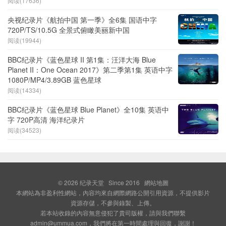
阅读(17636)
央视纪录片《航拍中国 第一季》全6集 国语中字
720P/TS/10.5G 全景式俯瞰美丽新中国
阅读(19944)
BBC纪录片《蓝色星球 II 第1集：汪洋大海 Blue
Planet II：One Ocean 2017》第二季第1集 英语中字
1080P/MP4/3.89GB 蓝色星球
阅读(14334)
BBC纪录片《蓝色星球 Blue Planet》全10集 英语中
字 720P高清 海洋纪录片
阅读(34523)
© 2026
纪录天堂
Since 2016
網站地圖
本網站為非盈利性網站，內容均來自網際網路公開引用資源，不提供影片
資源存儲，不參與錄製、上傳。
若本站收錄的內容無意侵犯了貴司版權，請與我們聯繫
admin@ummua.com，我們將在第一時間處理與回復，謝謝！