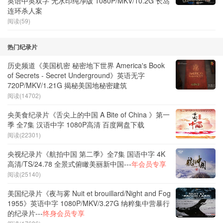
英语中英双字 无水印纯净版 1080P/MKV/10.2G 长岛
连环杀人案
阅读(59)
热门纪录片
历史频道《美国机密 秘密地下世界 America's Book
of Secrets - Secret Underground》英语无字
720P/MKV/1.21G 揭秘美国地秘密建筑
阅读(14702)
央美食纪录片《舌尖上的中国 A Bite of China 》第一
季 全7集 汉语中字 1080P高清 百度网盘下载
阅读(22301)
央视纪录片《航拍中国 第二季》全7集 国语中字 4K
高清/TS/24.78 全景式俯瞰美丽新中国---
年会员专享
阅读(25140)
美国纪录片《夜与雾 Nuit et brouillard/Night and Fog
1955》英语中字 1080P/MKV/3.27G 纳粹集中营暴行
的纪录片---
终身会员专享