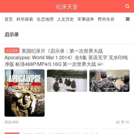
纪录天堂
首页
科学探索
生态地理
人文历史
军事战争
野外生存
经典纪录
4K纪录片
精品资源
启示录
美国纪录片《启示录：第一次世界大战
人文历史
Apocalypse: World War 1 2014》全5集 英语无字 无水印纯
净版 标清468P/MP4/3.16G 第一次世界大战
8
阅读(349)
赞 (
0
)