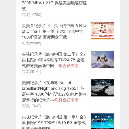
720P/MKV/1.21G 揭秘美国地秘密建
筑
阅读(14703)
央美食纪录片《舌尖上的中国 A Bite
of China 》第一季 全7集 汉语中字
1080P高清 百度网盘下载
阅读(22302)
央视纪录片《航拍中国 第二季》全7
集 国语中字 4K高清/TS/24.78 全景
式俯瞰美丽新中国---
年会员专享
阅读(25141)
美国纪录片《夜与雾 Nuit et
brouillard/Night and Fog 1955》英
语中字 1080P/MKV/3.27G 纳粹集中
营暴行的纪录片---
终身会员专享
阅读(17637)
央视纪录片《航拍中国 第一季》全6
集 国语中字 720P/TS/10.5G 全景式
俯瞰美丽新中国