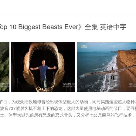
 Biggest Beasts Ever》全集 英语中字
节目，为观众细数地球曾经出现体型最大的动物，同时揭露这些超大物种
波音737喷射客机不相上下的恐龙，这部大量使用电脑动画的节目，要寻
出土、体型大过先前所有恐龙的恐龙骨头，又分析七公尺巨鸟的飞行技术