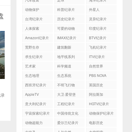
动物保护
科普纪录片
外星人
盘
台湾纪录片
历史纪录片
灵异纪录片
人体探索
可爱的动物
印度纪录片
Amazon纪录片
IMAX纪录片
BTV纪录片
荒野生存
建筑翻新
飞机纪录片
求生纪录片
地平线系列
ITV纪录片
艺术家
科学频道
自然世界
生态地理
生态系统
PBS NOVA
西班牙纪录片
不明飞行物
英国历史
AppleTV
大卫·爱登堡
阿拉斯加
纪录
意大利纪录片
工程纪录片
HGTV纪录片
宇宙探索纪录片
中国传统文化
动物保护纪录片
动物超能力
爱尔兰纪录片
电影历史
古埃及
人与自然
太空探索