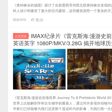
《查科峡谷的谜团》探讨了在新墨西哥州西北部查科峡谷发现的庞
科人设计和建造了庞大的仪式建筑，这些建筑按照一个复杂的天
阅读(925)
赞 (
0
)
IMAX纪录片《雷克斯海:漫游史前海世界 Jou
人文历史
英语英字 1080P/MKV/3.28G 揭开地
《雷克斯海:漫游史前海世界 Journey To A Prehistori
世界上比较解剖学和古生物学的奠基人，通过对许多现存动物与
学家们已经能够为我们还原那个遥远时代的影像，为我们再一次揭