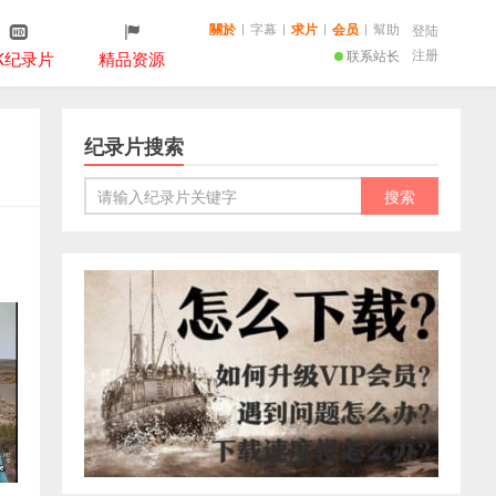
關於
|
字幕
|
求片
|
会员
|
幫助
登陆
注册
联系站长
K纪录片
精品资源
纪录片搜索