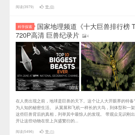
阅读(3979)
赞 (
0
)
国家地理频道《十大巨兽排行榜 Top 10
科学探索
720P高清 巨兽纪录片
4
在人类出现之前，地球是巨兽的天下。这个让人大开眼界的特备
为人知的秘密生活。 从翼展和飞机一样长的大鸟，到体型和一架
这些巨兽背后的真相，列举其中最惊人的发现。 带观众见识刚
开让这些动物在世上兴盛繁衍的...
阅读(5496)
赞 (
1
)