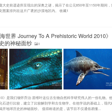
大史前遗迹所呈现出的深奥之谜，揭示了在公元850年至1150年期间，
文图案排列在这片广袤的沙漠地区内。 收藏1
rney To A Prehistoric World 2010》
球历史的神秘面纱
8
c World 2010》是我们缅怀乔治·居维叶这位古生物自然科学研究伟人的一份礼物。
化石进行比较，建立了比较解剖学和古生物学。在他学说的基础上，现代
开地球历史的神秘面纱。 值得称道的是，该节目不仅通俗易懂...