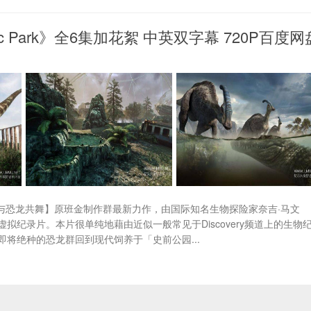
ric Park》全6集加花絮 中英双字幕 720P百度网
eMedia公司【与恐龙共舞】原班金制作群最新力作，由国际知名生物探险家奈吉·马文
3D虚拟纪录片。本片很单纯地藉由近似一般常见于Discovery频道上的生物
将绝种的恐龙群回到现代饲养于「史前公园...