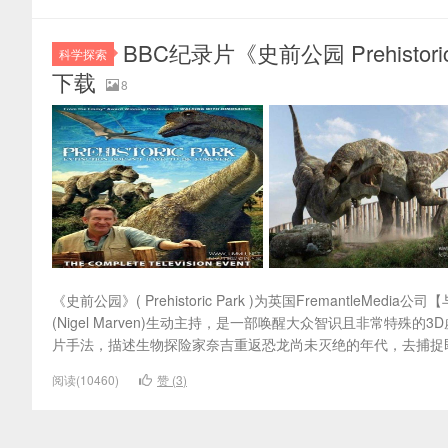
BBC纪录片《史前公园 Prehisto
科学探索
下载
8
《史前公园》( Prehistoric Park )为英国Fremantl
(Nigel Marven)生动主持，是一部唤醒大众智识且非常特殊的
片手法，描述生物探险家奈吉重返恐龙尚未灭绝的年代，去捕捉即
阅读(10460)
赞 (
3
)