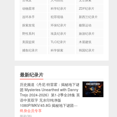
动物星球
科学纪录片
ZDF纪录片
连环杀手
犯罪现场
新西兰纪录片
探索发现
环保纪录片
极限运动
野性系列
埃及纪录片
旅游纪录片
美国监狱
TLC纪录片
木屋建筑
捕鱼纪录片
科学探索
韩国纪录片
最新纪录片
历史频道《丹尼·特雷霍：揭秘地下谜
团 Mysteries Unearthed with Danny
Trejo 2024-2026》第1-2季全28集 英
语中英双字 无水印纯净版
1080P/MKV/45.8G 揭秘地下谜团---
终身会员专享
阅读(36)