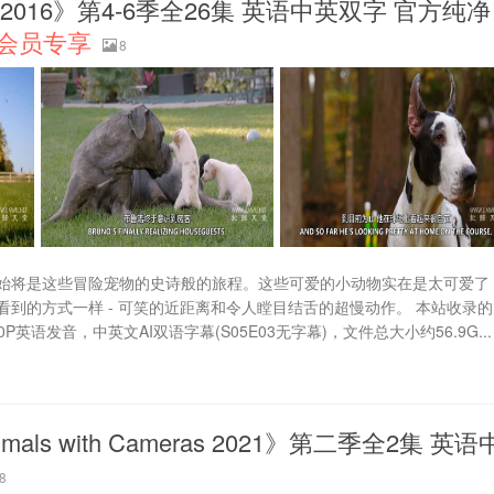
! 2016》第4-6季全26集 英语中英双字 官方纯净
会员专享
8
始将是这些冒险宠物的史诗般的旅程。这些可爱的小动物实在是太可爱了
到的方式一样 - 可笑的近距离和令人瞠目结舌的超慢动作。 本站收录的
0P英语发音，中英文AI双语字幕(S05E03无字幕)，文件总大小约56.9G...
s with Cameras 2021》第二季全2集 英语
8