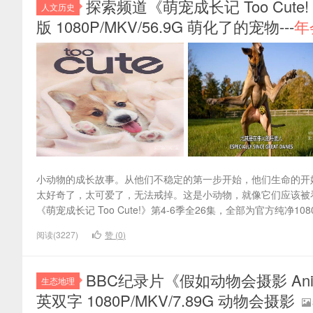
探索频道《萌宠成长记 Too Cute
人文历史
版 1080P/MKV/56.9G 萌化了的宠物---
年
小动物的成长故事。从他们不稳定的第一步开始，他们生命的开
太好奇了，太可爱了，无法戒掉。这是小动物，就像它们应该被看
《萌宠成长记 Too Cute!》第4-6季全26集，全部为官方纯净108
阅读(3227)
赞 (
0
)
BBC纪录片《假如动物会摄影 Animal
生态地理
英双字 1080P/MKV/7.89G 动物会摄影