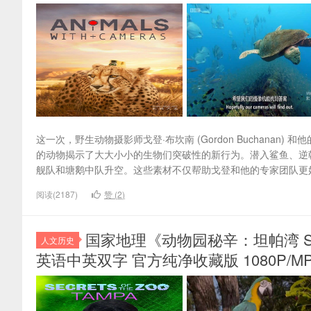
这一次，野生动物摄影师戈登·布坎南 (Gordon Buchana
的动物揭示了大大小小的生物们突破性的新行为。潜入鲨鱼、逆
舰队和塘鹅中队升空。这些素材不仅帮助戈登和他的专家团队更
阅读(2187)
赞 (
2
)
国家地理《动物园秘辛：坦帕湾 Secrets
人文历史
英语中英双字 官方纯净收藏版 1080P/MP4/