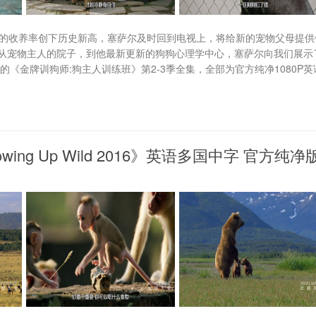
着狗的收养率创下历史新高，塞萨尔及时回到电视上，将给新的宠物父母提供
从宠物主人的院子，到他最新更新的狗狗心理学中心，塞萨尔向我们展示
《金牌训狗师:狗主人训练班》第2-3季全集，全部为官方纯净1080P英
ng Up Wild 2016》英语多国中字 官方纯净