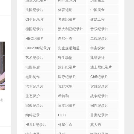
法国纪录片
体育运动
中国美食
CH4纪录片
考古纪录片
建筑工程
德国纪录片
澳大利亚纪录片
音乐纪录片
HBO纪录片
自然生态
二战纪录片
Curiosity纪录片
史密森尼频道
宇宙探索
艺术纪录片
野生动物
建筑设计
电影幕后
旅行纪录片
迪士尼纪录片
电影制作
医疗纪录片
Ch5纪录片
汽车纪录片
荒野求生
灾难纪录片
生态保护
希特勒
战争纪录片
超
宗教纪录片
日本纪录片
同性纪录片
纳粹记录
UFO
非洲纪录片
HULU纪录片
外星生命
真人秀
汽车改装
足球
海洋纪录片