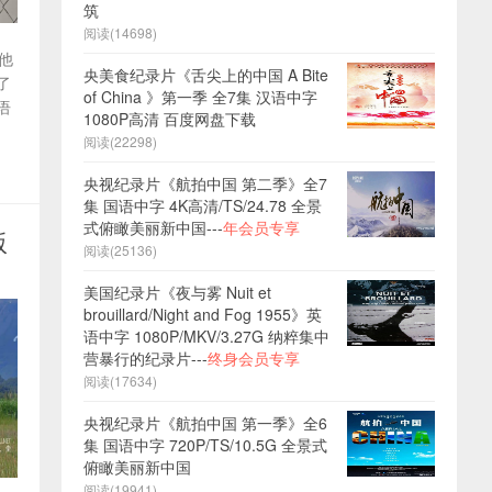
筑
阅读(14698)
他
央美食纪录片《舌尖上的中国 A Bite
了
of China 》第一季 全7集 汉语中字
语
1080P高清 百度网盘下载
阅读(22298)
央视纪录片《航拍中国 第二季》全7
集 国语中字 4K高清/TS/24.78 全景
式俯瞰美丽新中国---
年会员专享
版
阅读(25136)
美国纪录片《夜与雾 Nuit et
brouillard/Night and Fog 1955》英
语中字 1080P/MKV/3.27G 纳粹集中
营暴行的纪录片---
终身会员专享
阅读(17634)
央视纪录片《航拍中国 第一季》全6
集 国语中字 720P/TS/10.5G 全景式
俯瞰美丽新中国
阅读(19941)