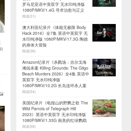
罗马尼亚语中英双字 无水印纯净版
1080P/MKV/1.4G 寻求治愈与正义
阅读(31)
澳大利亚纪录片《体能无极限 Body
Hack 2016》全7集 英语中英双字 无
水印纯净版 1080P/MKV/17.3G 陶德
监
的身体大冒险
励
阅读(36)
Amazon纪录片《杀戮场：吉尔戈海
滩凶杀案 Killing Grounds: The Gilgo
Beach Murders 2026》全4集 英语中
英双字 无水印纯净版
第
1080P/MKV/10.2G 长岛连环杀人案
阅读(54)
美国纪录片《电报山的野鹦之歌 The
Wild Parrots of Telegraph Hill
2023》英语中英双字 无水印纯净版
1080P/MKV/1.53G 南美的红绿鹦鹉
阅读(59)