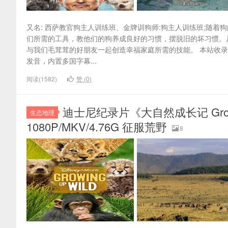
又名: 西萨教官狗主人训练班、金牌训狗师:狗主人训练班;随
们所需的工具，教他们的狗养成良好的习惯，摆脱旧的坏习惯。
与我们毛茸茸的好朋友一起创造幸福家庭所需的技能。 本站收录的
发音，内置多国字幕...
阅读(1582)
赞 (
0
)
迪士尼纪录片《大自然成长记 Growi
生态地理
1080P/MKV/4.76G 征服荒野
8