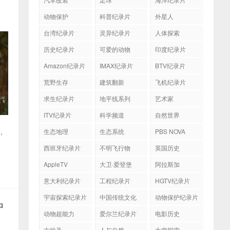
动物保护
科普纪录片
外星人
台湾纪录片
灵异纪录片
人体探索
历史纪录片
可爱的动物
印度纪录片
Amazon纪录片
IMAX纪录片
BTV纪录片
荒野生存
建筑翻新
飞机纪录片
求生纪录片
地平线系列
艺术家
ITV纪录片
科学频道
自然世界
，
生态地理
生态系统
PBS NOVA
西班牙纪录片
不明飞行物
英国历史
AppleTV
大卫·爱登堡
阿拉斯加
意大利纪录片
工程纪录片
HGTV纪录片
宇宙探索纪录片
中国传统文化
动物保护纪录片
中
动物超能力
爱尔兰纪录片
电影历史
古埃及
人与自然
太空探索