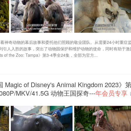
的秘密；看看神奇动物的幕后故事和委托他们照顾的敬业团队。从需要24小时重症
列引人入胜的故事，突出了动物园保护和维护动物的使命，同时有助于激
the Zoo: Tampa》第3-4季全24集，全部为官方...
of Disney's Animal Kingdom 2023》
0P/MKV/41.5G 动物王国探奇---
年会员专享