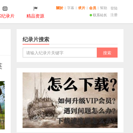
關於
|
字幕
|
求片
|
会员
|
幫助
登陆
注册
联系站长
K纪录片
精品资源
纪录片搜索
英