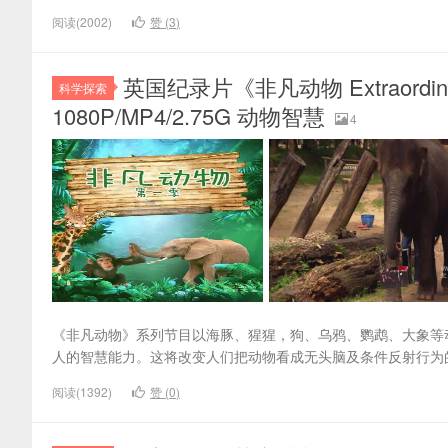
阅读(2002)
赞 (
3
)
英国纪录片《非凡动物 Extraordin
科学探索
1080P/MP4/2.75G 动物智慧
4
《非凡动物》系列节目以海豚、猩猩，狗、乌鸦、鹦鹉、大象等
人的智慧能力。这将改变人们把动物看成无头脑及条件反射行为的
阅读(1392)
赞 (
0
)