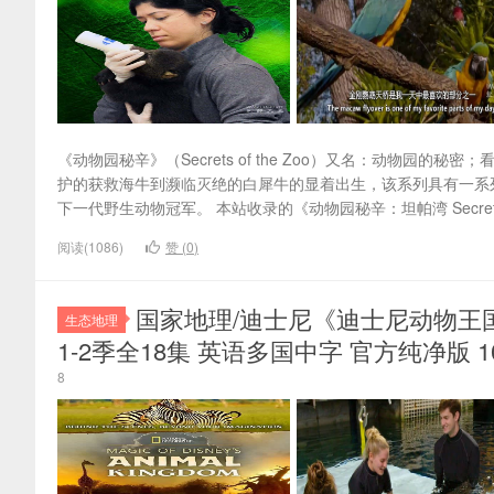
《动物园秘辛》（Secrets of the Zoo）又名：动物园
护的获救海牛到濒临灭绝的白犀牛的显着出生，该系列具有一系
下一代野生动物冠军。 本站收录的《动物园秘辛：坦帕湾 Secrets of 
阅读(1086)
赞 (
0
)
国家地理/迪士尼《迪士尼动物王国 Magic 
生态地理
1-2季全18集 英语多国中字 官方纯净版 108
8