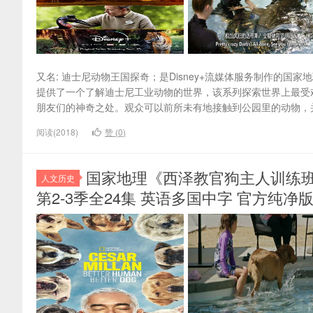
又名: 迪士尼动物王国探奇；是Disney+流媒体服务制作的国家
提供了一个了解迪士尼工业动物的世界，该系列探索世界上最受欢
朋友们的神奇之处。观众可以前所未有地接触到公园里的动物，并动物护
阅读(2018)
赞 (
0
)
国家地理《西泽教官狗主人训练班 Cesar Mi
人文历史
第2-3季全24集 英语多国中字 官方纯净版 108