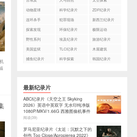
动物星球
科学纪录片
ZDF纪录片
连环杀手
犯罪现场
新西兰纪录片
探索发现
环保纪录片
极限运动
野性系列
埃及纪录片
旅游纪录片
美国监狱
TLC纪录片
木屋建筑
捕鱼纪录片
科学探索
韩国纪录片
相机
蝠
最新纪录片
ABC纪录片《天空之王 Skyking
集
2026》英语中英双字 无水印纯净版
1080P/MKV/1.66G 西雅图偷机事件
阅读(39)
罗马尼亚纪录片《太近：沉默之下的
创伤 Too Close/Apropierea 2022》