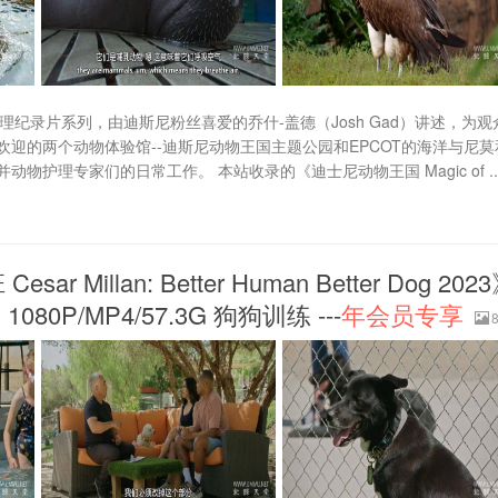
地理纪录片系列，由迪斯尼粉丝喜爱的乔什-盖德（Josh Gad）讲述，为观
迎的两个动物体验馆--迪斯尼动物王国主题公园和EPCOT的海洋与尼莫
理专家们的日常工作。 本站收录的《迪士尼动物王国 Magic of ..
llan: Better Human Better Dog 202
0P/MP4/57.3G 狗狗训练 ---
年会员专享