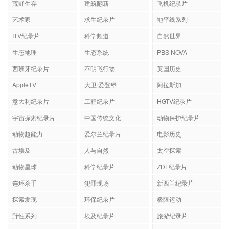
荒野生存
建筑翻新
飞机纪录片
艺术家
求生纪录片
地平线系列
ITV纪录片
科学频道
自然世界
生态地理
生态系统
PBS NOVA
西班牙纪录片
不明飞行物
英国历史
AppleTV
大卫·爱登堡
阿拉斯加
意大利纪录片
工程纪录片
HGTV纪录片
宇宙探索纪录片
中国传统文化
动物保护纪录片
动物超能力
爱尔兰纪录片
电影历史
古埃及
人与自然
太空探索
动物星球
科学纪录片
ZDF纪录片
连环杀手
犯罪现场
新西兰纪录片
探索发现
环保纪录片
极限运动
野性系列
埃及纪录片
旅游纪录片