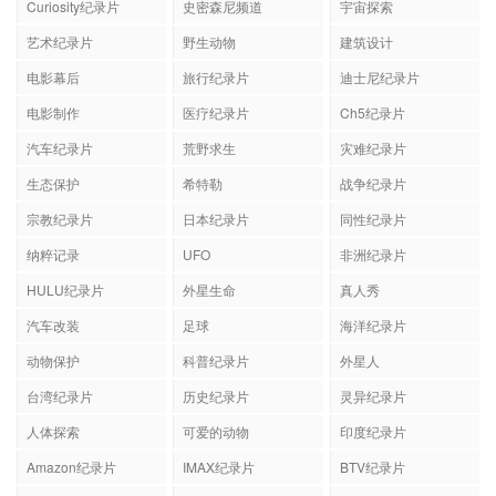
Curiosity纪录片
史密森尼频道
宇宙探索
艺术纪录片
野生动物
建筑设计
电影幕后
旅行纪录片
迪士尼纪录片
电影制作
医疗纪录片
Ch5纪录片
汽车纪录片
荒野求生
灾难纪录片
生态保护
希特勒
战争纪录片
宗教纪录片
日本纪录片
同性纪录片
纳粹记录
UFO
非洲纪录片
HULU纪录片
外星生命
真人秀
汽车改装
足球
海洋纪录片
动物保护
科普纪录片
外星人
台湾纪录片
历史纪录片
灵异纪录片
人体探索
可爱的动物
印度纪录片
Amazon纪录片
IMAX纪录片
BTV纪录片