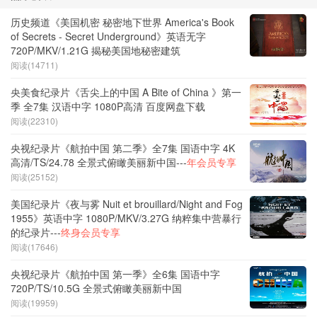
历史频道《美国机密 秘密地下世界 America's Book
of Secrets - Secret Underground》英语无字
720P/MKV/1.21G 揭秘美国地秘密建筑
阅读(14711)
央美食纪录片《舌尖上的中国 A Bite of China 》第一
季 全7集 汉语中字 1080P高清 百度网盘下载
阅读(22310)
央视纪录片《航拍中国 第二季》全7集 国语中字 4K
高清/TS/24.78 全景式俯瞰美丽新中国---
年会员专享
阅读(25152)
美国纪录片《夜与雾 Nuit et brouillard/Night and Fog
1955》英语中字 1080P/MKV/3.27G 纳粹集中营暴行
的纪录片---
终身会员专享
阅读(17646)
央视纪录片《航拍中国 第一季》全6集 国语中字
720P/TS/10.5G 全景式俯瞰美丽新中国
阅读(19959)