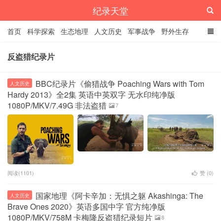
纪录天堂
首页
科学探索
生态地理
人文历史
军事战争
野外生存
经典纪录
4K纪录片
精品资源
反盗猎纪录片
BBC纪录片《偷猎战争 Poaching Wars with Tom
人文历史
Hardy 2013》全2集 英语中英双字 无水印纯净版
1080P/MKV/7.49G 非法盗猎
7
阅读(1101)
赞 (
0
)
国家地理《阿卡辛加：无惧之躯 Akashinga: The
人文历史
Brave Ones 2020》英语多国中字 官方纯净版
1080P/MKV/758M 卡梅隆反盗猎纪录短片
8