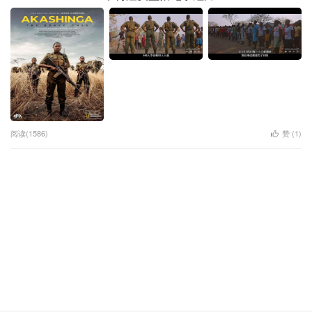
阅读(1586)
赞 (
1
)