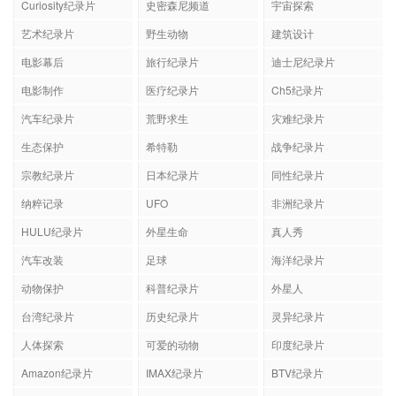
Curiosity纪录片
史密森尼频道
宇宙探索
艺术纪录片
野生动物
建筑设计
电影幕后
旅行纪录片
迪士尼纪录片
电影制作
医疗纪录片
Ch5纪录片
汽车纪录片
荒野求生
灾难纪录片
生态保护
希特勒
战争纪录片
宗教纪录片
日本纪录片
同性纪录片
纳粹记录
UFO
非洲纪录片
HULU纪录片
外星生命
真人秀
汽车改装
足球
海洋纪录片
动物保护
科普纪录片
外星人
台湾纪录片
历史纪录片
灵异纪录片
人体探索
可爱的动物
印度纪录片
Amazon纪录片
IMAX纪录片
BTV纪录片