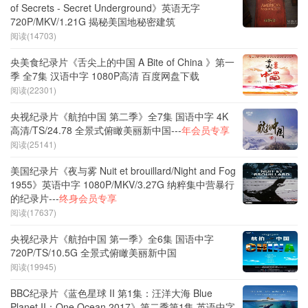
of Secrets - Secret Underground》英语无字
720P/MKV/1.21G 揭秘美国地秘密建筑
阅读(14703)
央美食纪录片《舌尖上的中国 A Bite of China 》第一
季 全7集 汉语中字 1080P高清 百度网盘下载
阅读(22301)
央视纪录片《航拍中国 第二季》全7集 国语中字 4K
高清/TS/24.78 全景式俯瞰美丽新中国---
年会员专享
阅读(25141)
美国纪录片《夜与雾 Nuit et brouillard/Night and Fog
1955》英语中字 1080P/MKV/3.27G 纳粹集中营暴行
的纪录片---
终身会员专享
阅读(17637)
央视纪录片《航拍中国 第一季》全6集 国语中字
720P/TS/10.5G 全景式俯瞰美丽新中国
阅读(19945)
BBC纪录片《蓝色星球 II 第1集：汪洋大海 Blue
Planet II：One Ocean 2017》第二季第1集 英语中字