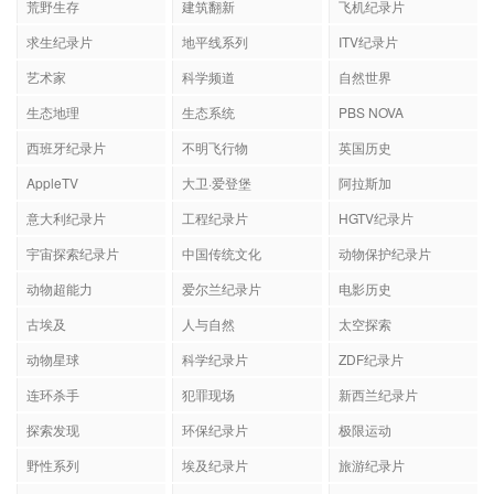
荒野生存
建筑翻新
飞机纪录片
求生纪录片
地平线系列
ITV纪录片
艺术家
科学频道
自然世界
生态地理
生态系统
PBS NOVA
西班牙纪录片
不明飞行物
英国历史
AppleTV
大卫·爱登堡
阿拉斯加
意大利纪录片
工程纪录片
HGTV纪录片
宇宙探索纪录片
中国传统文化
动物保护纪录片
动物超能力
爱尔兰纪录片
电影历史
古埃及
人与自然
太空探索
动物星球
科学纪录片
ZDF纪录片
连环杀手
犯罪现场
新西兰纪录片
探索发现
环保纪录片
极限运动
野性系列
埃及纪录片
旅游纪录片