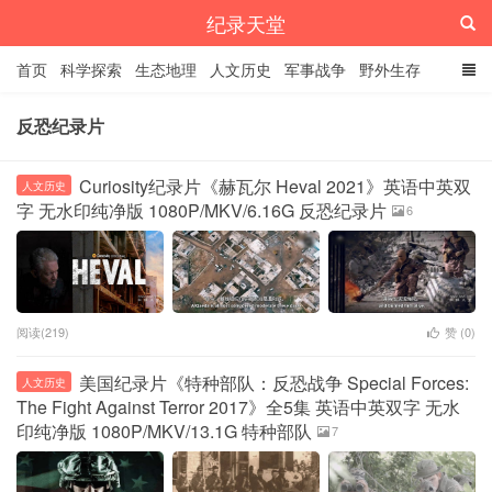
纪录天堂
首页
科学探索
生态地理
人文历史
军事战争
野外生存
经典纪录
4K纪录片
精品资源
反恐纪录片
Curiosity纪录片《赫瓦尔 Heval 2021》英语中英双
人文历史
字 无水印纯净版 1080P/MKV/6.16G 反恐纪录片
6
阅读(219)
赞 (
0
)
美国纪录片《特种部队：反恐战争 Special Forces:
人文历史
The Fight Against Terror 2017》全5集 英语中英双字 无水
印纯净版 1080P/MKV/13.1G 特种部队
7