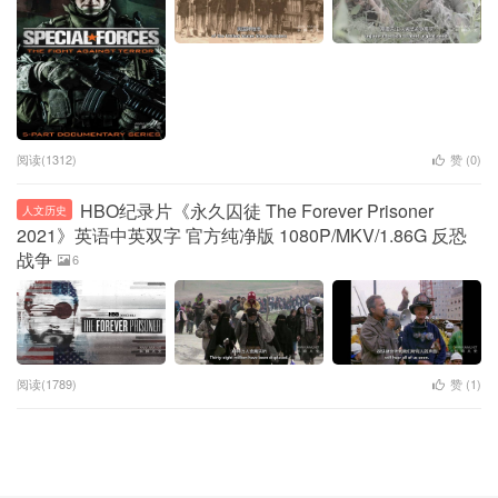
阅读(1312)
赞 (
0
)
HBO纪录片《永久囚徒 The Forever Prisoner
人文历史
2021》英语中英双字 官方纯净版 1080P/MKV/1.86G 反恐
战争
6
阅读(1789)
赞 (
1
)