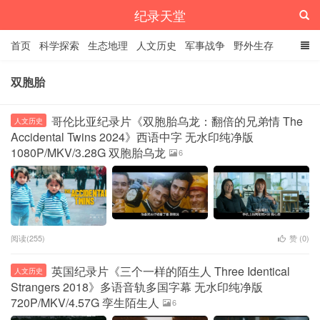
纪录天堂
首页
科学探索
生态地理
人文历史
军事战争
野外生存
经典纪录
4K纪录片
精品资源
双胞胎
哥伦比亚纪录片《双胞胎乌龙：翻倍的兄弟情 The
人文历史
Accidental Twins 2024》西语中字 无水印纯净版
1080P/MKV/3.28G 双胞胎乌龙
6
阅读(255)
赞 (
0
)
英国纪录片《三个一样的陌生人 Three Identical
人文历史
Strangers 2018》多语音轨多国字幕 无水印纯净版
720P/MKV/4.57G 孪生陌生人
6