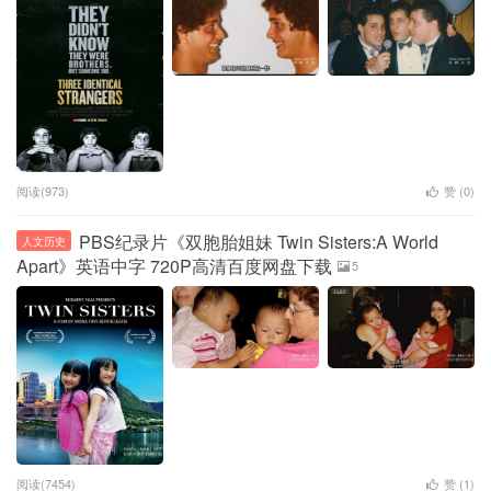
阅读(973)
赞 (
0
)
PBS纪录片《双胞胎姐妹 Twin Sisters:A World
人文历史
Apart》英语中字 720P高清百度网盘下载
5
阅读(7454)
赞 (
1
)