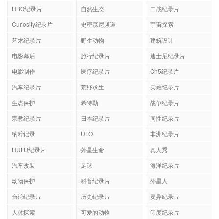
HBO纪录片
自然生态
二战纪录片
Curiosity纪录片
史密森尼频道
宇宙探索
艺术纪录片
野生动物
建筑设计
电影幕后
旅行纪录片
迪士尼纪录片
电影制作
医疗纪录片
Ch5纪录片
汽车纪录片
荒野求生
灾难纪录片
生态保护
希特勒
战争纪录片
宗教纪录片
日本纪录片
同性纪录片
纳粹记录
UFO
非洲纪录片
HULU纪录片
外星生命
真人秀
汽车改装
足球
海洋纪录片
动物保护
科普纪录片
外星人
台湾纪录片
历史纪录片
灵异纪录片
人体探索
可爱的动物
印度纪录片