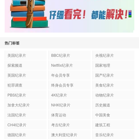
热门标签
美国纪录片
BBC纪录片
央视纪录片
探索频道
Netflix纪录片
国家地理
英国纪录片
年会员专享
国产纪录片
犯罪调查
终身会员专享
美食纪录片
PBS纪录片
4K纪录片
动物纪录片
加拿大纪录片
NHK纪录片
历史频道
法国纪录片
体育运动
中国美食
CH4纪录片
考古纪录片
建筑工程
德国纪录片
澳大利亚纪录片
音乐纪录片