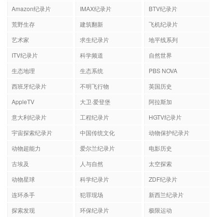
Amazon纪录片
IMAX纪录片
BTV纪录片
荒野生存
建筑翻新
飞机纪录片
艺术家
求生纪录片
地平线系列
ITV纪录片
科学频道
自然世界
生态地理
生态系统
PBS NOVA
西班牙纪录片
不明飞行物
英国历史
AppleTV
大卫·爱登堡
阿拉斯加
意大利纪录片
工程纪录片
HGTV纪录片
宇宙探索纪录片
中国传统文化
动物保护纪录片
动物超能力
爱尔兰纪录片
电影历史
古埃及
人与自然
太空探索
动物星球
科学纪录片
ZDF纪录片
连环杀手
犯罪现场
新西兰纪录片
探索发现
环保纪录片
极限运动