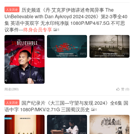
历史频道《丹·艾克罗伊德讲述奇闻异事 The
人文历史
UnBelievable with Dan Aykroyd 2024-2026》第2-3季全40
集 英语中英双字 无水印纯净版 1080P/MP4/67.5G 不可思
议事件---
终身会员专享
8
阅读(280)
赞 (
0
)
国产纪录片《大三国—守望与发现 2024》全6集 国
人文历史
语中字 1080P/MKV/2.71G 三国蜀汉历史
6