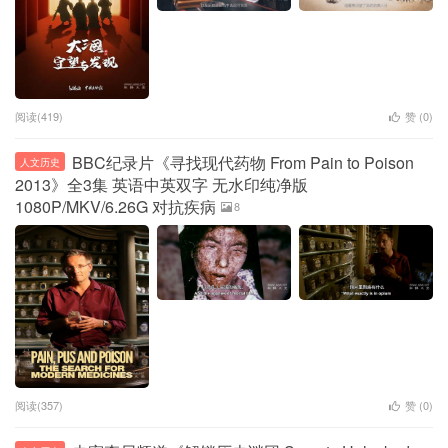
阅读(419)
赞 (
0
)
BBC纪录片《寻找现代药物 From Pain to Poison
人文历史
2013》全3集 英语中英双字 无水印纯净版
1080P/MKV/6.26G 对抗疾病
8
阅读(357)
赞 (
0
)