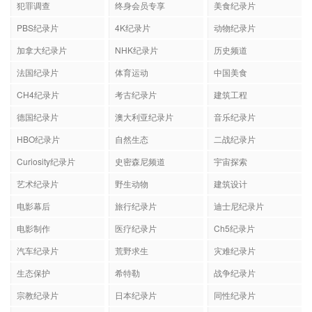
犯罪调查
终身会员专享
美食纪录片
PBS纪录片
4K纪录片
动物纪录片
加拿大纪录片
NHK纪录片
历史频道
法国纪录片
体育运动
中国美食
CH4纪录片
考古纪录片
建筑工程
德国纪录片
澳大利亚纪录片
音乐纪录片
HBO纪录片
自然生态
二战纪录片
Curiosity纪录片
史密森尼频道
宇宙探索
艺术纪录片
野生动物
建筑设计
电影幕后
旅行纪录片
迪士尼纪录片
电影制作
医疗纪录片
Ch5纪录片
汽车纪录片
荒野求生
灾难纪录片
生态保护
希特勒
战争纪录片
宗教纪录片
日本纪录片
同性纪录片