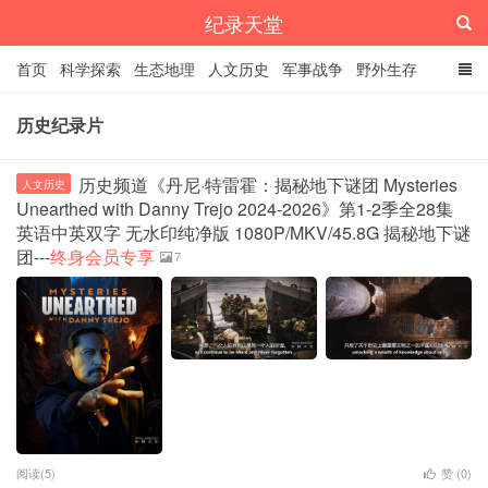
纪录天堂
首页
科学探索
生态地理
人文历史
军事战争
野外生存
经典纪录
4K纪录片
精品资源
历史纪录片
历史频道《丹尼·特雷霍：揭秘地下谜团 Mysteries
人文历史
Unearthed with Danny Trejo 2024-2026》第1-2季全28集
英语中英双字 无水印纯净版 1080P/MKV/45.8G 揭秘地下谜
团---
终身会员专享
7
阅读(5)
赞 (
0
)