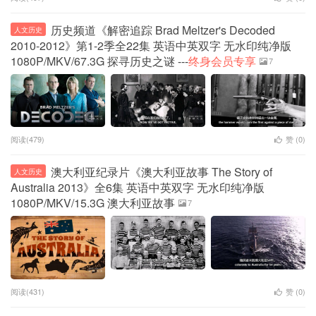
历史频道《解密追踪 Brad Meltzer's Decoded
人文历史
2010-2012》第1-2季全22集 英语中英双字 无水印纯净版
1080P/MKV/67.3G 探寻历史之谜 ---
终身会员专享
7
阅读(479)
赞 (
0
)
澳大利亚纪录片《澳大利亚故事 The Story of
人文历史
Australia 2013》全6集 英语中英双字 无水印纯净版
1080P/MKV/15.3G 澳大利亚故事
7
阅读(431)
赞 (
0
)