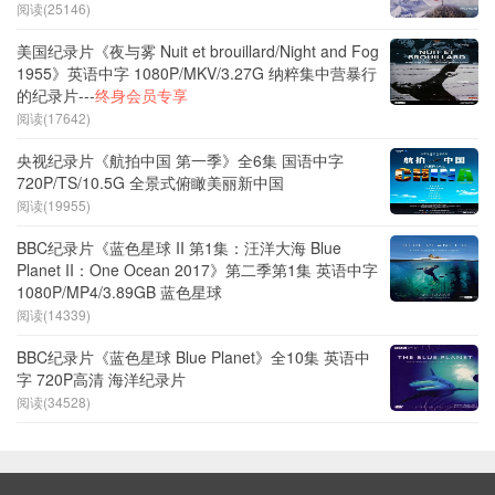
阅读(25146)
美国纪录片《夜与雾 Nuit et brouillard/Night and Fog
1955》英语中字 1080P/MKV/3.27G 纳粹集中营暴行
的纪录片---
终身会员专享
阅读(17642)
央视纪录片《航拍中国 第一季》全6集 国语中字
720P/TS/10.5G 全景式俯瞰美丽新中国
阅读(19955)
BBC纪录片《蓝色星球 II 第1集：汪洋大海 Blue
Planet II：One Ocean 2017》第二季第1集 英语中字
1080P/MP4/3.89GB 蓝色星球
阅读(14339)
BBC纪录片《蓝色星球 Blue Planet》全10集 英语中
字 720P高清 海洋纪录片
阅读(34528)