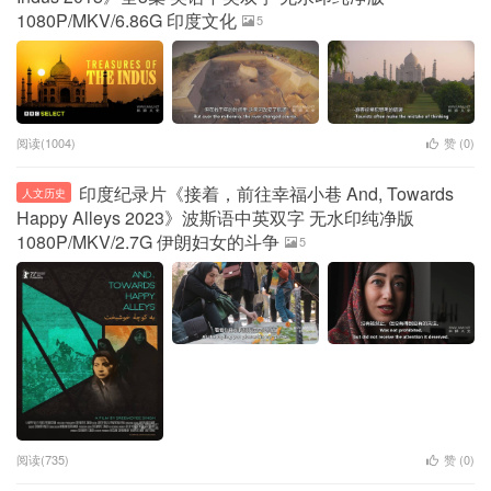
1080P/MKV/6.86G 印度文化
5
阅读(1004)
赞 (
0
)
印度纪录片《接着，前往幸福小巷 And, Towards
人文历史
Happy Alleys 2023》波斯语中英双字 无水印纯净版
1080P/MKV/2.7G 伊朗妇女的斗争
5
阅读(735)
赞 (
0
)