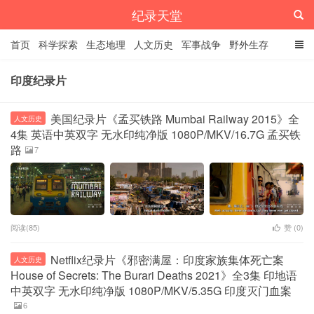
纪录天堂
首页
科学探索
生态地理
人文历史
军事战争
野外生存
经典纪录
4K纪录片
精品资源
印度纪录片
美国纪录片《孟买铁路 Mumbai Railway 2015》全
人文历史
4集 英语中英双字 无水印纯净版 1080P/MKV/16.7G 孟买铁
路
7
阅读(85)
赞 (
0
)
Netflix纪录片《邪密满屋：印度家族集体死亡案
人文历史
House of Secrets: The Burari Deaths 2021》全3集 印地语
中英双字 无水印纯净版 1080P/MKV/5.35G 印度灭门血案
6