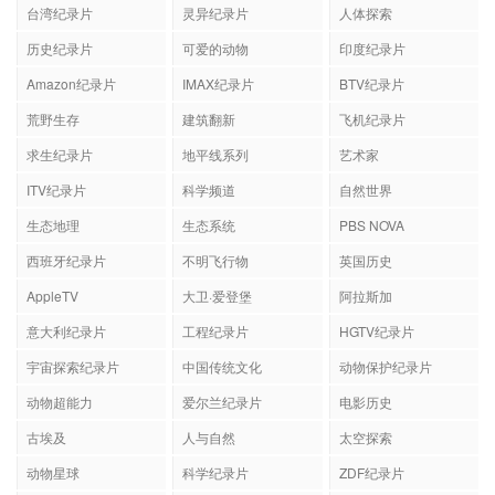
台湾纪录片
灵异纪录片
人体探索
历史纪录片
可爱的动物
印度纪录片
Amazon纪录片
IMAX纪录片
BTV纪录片
荒野生存
建筑翻新
飞机纪录片
求生纪录片
地平线系列
艺术家
ITV纪录片
科学频道
自然世界
生态地理
生态系统
PBS NOVA
西班牙纪录片
不明飞行物
英国历史
AppleTV
大卫·爱登堡
阿拉斯加
意大利纪录片
工程纪录片
HGTV纪录片
宇宙探索纪录片
中国传统文化
动物保护纪录片
动物超能力
爱尔兰纪录片
电影历史
古埃及
人与自然
太空探索
动物星球
科学纪录片
ZDF纪录片