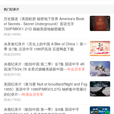
热门纪录片
历史频道《美国机密 秘密地下世界 America's Book
of Secrets - Secret Underground》英语无字
720P/MKV/1.21G 揭秘美国地秘密建筑
阅读(14696)
央美食纪录片《舌尖上的中国 A Bite of China 》第一
季 全7集 汉语中字 1080P高清 百度网盘下载
阅读(22295)
央视纪录片《航拍中国 第二季》全7集 国语中字 4K
高清/TS/24.78 全景式俯瞰美丽新中国---
年会员专享
阅读(25135)
美国纪录片《夜与雾 Nuit et brouillard/Night and Fog
1955》英语中字 1080P/MKV/3.27G 纳粹集中营暴行
的纪录片---
终身会员专享
阅读(17632)
央视纪录片《航拍中国 第一季》全6集 国语中字