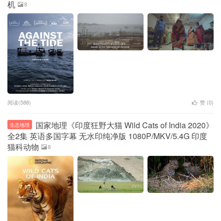
机
8
阅读(588)
赞 (
0
)
国家地理《印度狂野大猫 Wild Cats of India 2020》
生态地理
全2集 英语多国字幕 无水印纯净版 1080P/MKV/5.4G 印度
猫科动物
8