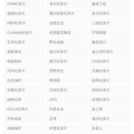
CH4纪录片
考古纪录片
建筑工程
德国纪录片
澳大利亚纪录片
音乐纪录片
HBO纪录片
自然生态
二战纪录片
Curiosity纪录片
史密森尼频道
宇宙探索
艺术纪录片
野生动物
建筑设计
电影幕后
旅行纪录片
迪士尼纪录片
电影制作
医疗纪录片
Ch5纪录片
汽车纪录片
荒野求生
灾难纪录片
生态保护
希特勒
战争纪录片
宗教纪录片
日本纪录片
同性纪录片
纳粹记录
UFO
非洲纪录片
HULU纪录片
外星生命
真人秀
汽车改装
足球
海洋纪录片
动物保护
科普纪录片
外星人