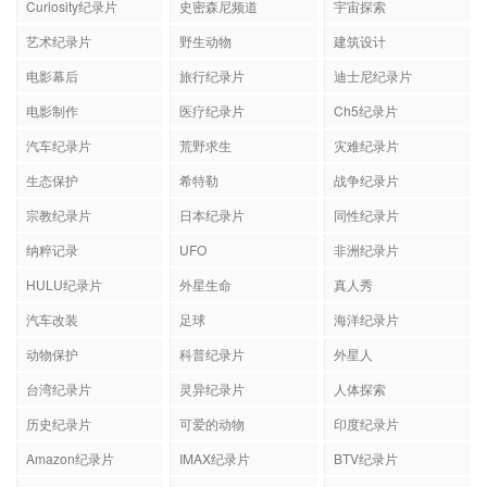
Curiosity纪录片
史密森尼频道
宇宙探索
艺术纪录片
野生动物
建筑设计
电影幕后
旅行纪录片
迪士尼纪录片
电影制作
医疗纪录片
Ch5纪录片
汽车纪录片
荒野求生
灾难纪录片
生态保护
希特勒
战争纪录片
宗教纪录片
日本纪录片
同性纪录片
纳粹记录
UFO
非洲纪录片
HULU纪录片
外星生命
真人秀
汽车改装
足球
海洋纪录片
动物保护
科普纪录片
外星人
台湾纪录片
灵异纪录片
人体探索
历史纪录片
可爱的动物
印度纪录片
Amazon纪录片
IMAX纪录片
BTV纪录片