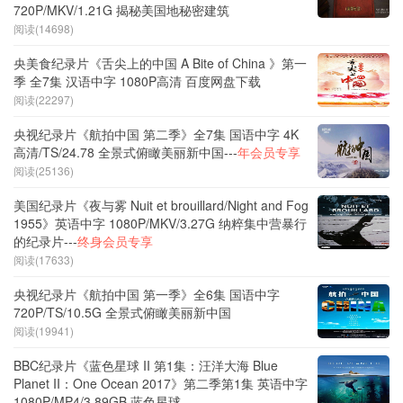
720P/MKV/1.21G 揭秘美国地秘密建筑
阅读(14698)
央美食纪录片《舌尖上的中国 A Bite of China 》第一
季 全7集 汉语中字 1080P高清 百度网盘下载
阅读(22297)
央视纪录片《航拍中国 第二季》全7集 国语中字 4K
高清/TS/24.78 全景式俯瞰美丽新中国---
年会员专享
阅读(25136)
美国纪录片《夜与雾 Nuit et brouillard/Night and Fog
1955》英语中字 1080P/MKV/3.27G 纳粹集中营暴行
的纪录片---
终身会员专享
阅读(17633)
央视纪录片《航拍中国 第一季》全6集 国语中字
720P/TS/10.5G 全景式俯瞰美丽新中国
阅读(19941)
BBC纪录片《蓝色星球 II 第1集：汪洋大海 Blue
Planet II：One Ocean 2017》第二季第1集 英语中字
1080P/MP4/3.89GB 蓝色星球