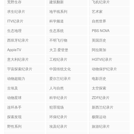
荒野生存
建筑翻新
飞机纪录片
求生纪录片
地平线系列
艺术家
ITV纪录片
科学频道
自然世界
生态地理
生态系统
PBS NOVA
西班牙纪录片
不明飞行物
英国历史
AppleTV
大卫·爱登堡
阿拉斯加
意大利纪录片
工程纪录片
HGTV纪录片
宇宙探索纪录片
中国传统文化
动物保护纪录片
动物超能力
爱尔兰纪录片
电影历史
古埃及
人与自然
太空探索
动物星球
科学纪录片
ZDF纪录片
连环杀手
犯罪现场
新西兰纪录片
探索发现
环保纪录片
极限运动
野性系列
埃及纪录片
旅游纪录片