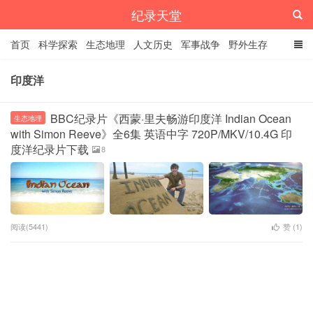
纪录天堂
首页
科学探索
生态地理
人文历史
军事战争
野外生存
经典纪录
4K纪录片
精品资源
印度洋
BBC纪录片《西蒙·里夫畅游印度洋 Indian Ocean
生态地理
with Simon Reeve》全6集 英语中字 720P/MKV/10.4G 印
度洋纪录片下载
8
阅读(5441)
赞 (
1
)