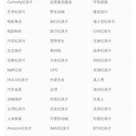
Curiosity纪录片
史密森尼频道
宇宙探索
艺术纪录片
野生动物
建筑设计
电影幕后
旅行纪录片
迪士尼纪录片
电影制作
医疗纪录片
Ch5纪录片
汽车纪录片
荒野求生
灾难纪录片
生态保护
希特勒
战争纪录片
宗教纪录片
日本纪录片
同性纪录片
纳粹记录
UFO
非洲纪录片
HULU纪录片
外星生命
真人秀
汽车改装
足球
海洋纪录片
动物保护
科普纪录片
外星人
台湾纪录片
历史纪录片
灵异纪录片
人体探索
可爱的动物
印度纪录片
Amazon纪录片
IMAX纪录片
BTV纪录片