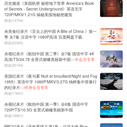
历史频道《美国机密 秘密地下世界 America's Book
of Secrets - Secret Underground》英语无字
720P/MKV/1.21G 揭秘美国地秘密建筑
阅读(14704)
央美食纪录片《舌尖上的中国 A Bite of China 》第一
季 全7集 汉语中字 1080P高清 百度网盘下载
阅读(22305)
央视纪录片《航拍中国 第二季》全7集 国语中字 4K
高清/TS/24.78 全景式俯瞰美丽新中国---
年会员专享
阅读(25144)
美国纪录片《夜与雾 Nuit et brouillard/Night and Fog
1955》英语中字 1080P/MKV/3.27G 纳粹集中营暴行
的纪录片---
终身会员专享
阅读(17641)
央视纪录片《航拍中国 第一季》全6集 国语中字
720P/TS/10.5G 全景式俯瞰美丽新中国
阅读(19951)
BBC纪录片《蓝色星球 II 第1集：汪洋大海 Blue