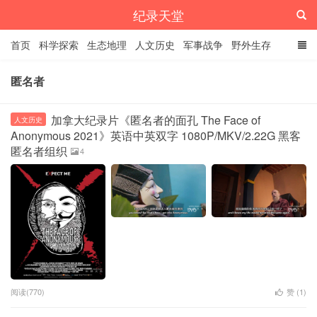
纪录天堂
首页
科学探索
生态地理
人文历史
军事战争
野外生存
经典纪录
4K纪录片
精品资源
匿名者
加拿大纪录片《匿名者的面孔 The Face of
人文历史
Anonymous 2021》英语中英双字 1080P/MKV/2.22G 黑客
匿名者组织
4
阅读(770)
赞 (
1
)