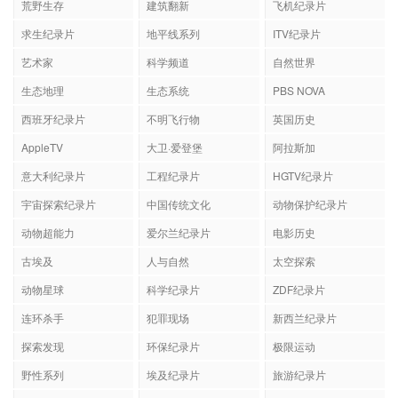
荒野生存
建筑翻新
飞机纪录片
求生纪录片
地平线系列
ITV纪录片
艺术家
科学频道
自然世界
生态地理
生态系统
PBS NOVA
西班牙纪录片
不明飞行物
英国历史
AppleTV
大卫·爱登堡
阿拉斯加
意大利纪录片
工程纪录片
HGTV纪录片
宇宙探索纪录片
中国传统文化
动物保护纪录片
动物超能力
爱尔兰纪录片
电影历史
古埃及
人与自然
太空探索
动物星球
科学纪录片
ZDF纪录片
连环杀手
犯罪现场
新西兰纪录片
探索发现
环保纪录片
极限运动
野性系列
埃及纪录片
旅游纪录片