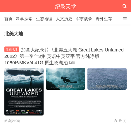
纪录天堂
首页
科学探索
生态地理
人文历史
军事战争
野外生存
经典纪录
4K纪录片
精品资源
北美大地
加拿大纪录片《北美五大湖 Great Lakes Untamed
生态地理
2022》第一季全3集 英语中英双字 官方纯净版
1080P/MKV/4.41G 原生态湖泊
8
阅读(2190)
赞 (
1
)