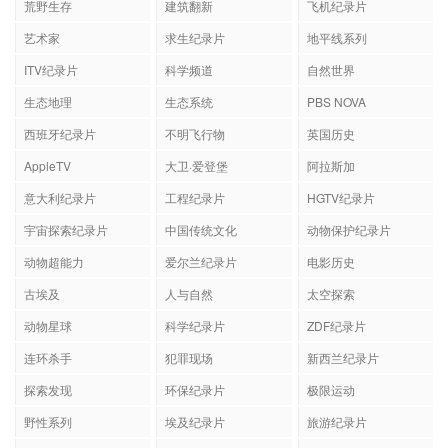
荒野生存
建筑翻新
飞机纪录片
艺术家
求生纪录片
地平线系列
ITV纪录片
科学频道
自然世界
生态地理
生态系统
PBS NOVA
西班牙纪录片
不明飞行物
英国历史
AppleTV
大卫·爱登堡
阿拉斯加
意大利纪录片
工程纪录片
HGTV纪录片
宇宙探索纪录片
中国传统文化
动物保护纪录片
动物超能力
爱尔兰纪录片
电影历史
古埃及
人与自然
太空探索
动物星球
科学纪录片
ZDF纪录片
连环杀手
犯罪现场
新西兰纪录片
探索发现
环保纪录片
极限运动
野性系列
埃及纪录片
旅游纪录片