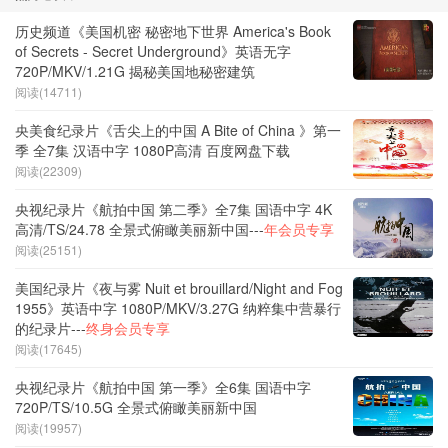
历史频道《美国机密 秘密地下世界 America's Book
of Secrets - Secret Underground》英语无字
720P/MKV/1.21G 揭秘美国地秘密建筑
阅读(14711)
央美食纪录片《舌尖上的中国 A Bite of China 》第一
季 全7集 汉语中字 1080P高清 百度网盘下载
阅读(22309)
央视纪录片《航拍中国 第二季》全7集 国语中字 4K
高清/TS/24.78 全景式俯瞰美丽新中国---
年会员专享
阅读(25151)
美国纪录片《夜与雾 Nuit et brouillard/Night and Fog
1955》英语中字 1080P/MKV/3.27G 纳粹集中营暴行
的纪录片---
终身会员专享
阅读(17645)
央视纪录片《航拍中国 第一季》全6集 国语中字
720P/TS/10.5G 全景式俯瞰美丽新中国
阅读(19957)