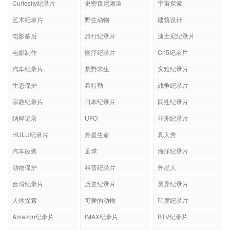
Curiosity纪录片
史密森尼频道
宇宙探索
艺术纪录片
野生动物
建筑设计
电影幕后
旅行纪录片
迪士尼纪录片
电影制作
医疗纪录片
Ch5纪录片
汽车纪录片
荒野求生
灾难纪录片
生态保护
希特勒
战争纪录片
宗教纪录片
日本纪录片
同性纪录片
纳粹记录
UFO
非洲纪录片
HULU纪录片
外星生命
真人秀
汽车改装
足球
海洋纪录片
动物保护
科普纪录片
外星人
台湾纪录片
历史纪录片
灵异纪录片
人体探索
可爱的动物
印度纪录片
Amazon纪录片
IMAX纪录片
BTV纪录片