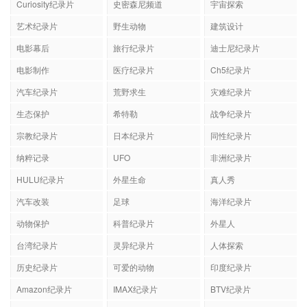
Curiosity纪录片
史密森尼频道
宇宙探索
艺术纪录片
野生动物
建筑设计
电影幕后
旅行纪录片
迪士尼纪录片
电影制作
医疗纪录片
Ch5纪录片
汽车纪录片
荒野求生
灾难纪录片
生态保护
希特勒
战争纪录片
宗教纪录片
日本纪录片
同性纪录片
纳粹记录
UFO
非洲纪录片
HULU纪录片
外星生命
真人秀
汽车改装
足球
海洋纪录片
动物保护
科普纪录片
外星人
台湾纪录片
灵异纪录片
人体探索
历史纪录片
可爱的动物
印度纪录片
Amazon纪录片
IMAX纪录片
BTV纪录片