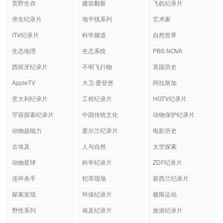
荒野生存
建筑翻新
飞机纪录片
求生纪录片
地平线系列
艺术家
ITV纪录片
科学频道
自然世界
生态地理
生态系统
PBS NOVA
西班牙纪录片
不明飞行物
英国历史
AppleTV
大卫·爱登堡
阿拉斯加
意大利纪录片
工程纪录片
HGTV纪录片
宇宙探索纪录片
中国传统文化
动物保护纪录片
动物超能力
爱尔兰纪录片
电影历史
古埃及
人与自然
太空探索
动物星球
科学纪录片
ZDF纪录片
连环杀手
犯罪现场
新西兰纪录片
探索发现
环保纪录片
极限运动
野性系列
埃及纪录片
旅游纪录片