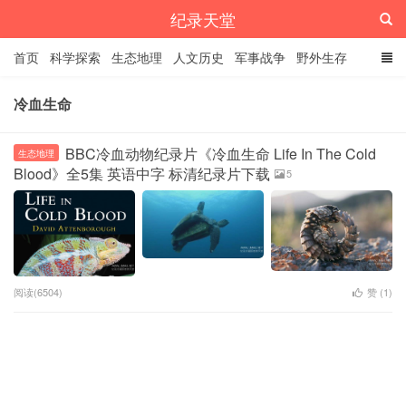
纪录天堂
首页
科学探索
生态地理
人文历史
军事战争
野外生存
经典纪录
4K纪录片
精品资源
冷血生命
BBC冷血动物纪录片《冷血生命 Life In The Cold
生态地理
Blood》全5集 英语中字 标清纪录片下载
5
阅读(6504)
赞 (
1
)