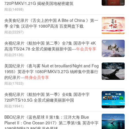
720P/MKV/1.21G 揭秘美国地秘密建筑
阅读(14698)
央美食纪录片《舌尖上的中国 A Bite of China 》第一
季 全7集 汉语中字 1080P高清 百度网盘下载
阅读(22297)
央视纪录片《航拍中国 第二季》全7集 国语中字 4K
高清/TS/24.78 全景式俯瞰美丽新中国---
年会员专享
阅读(25136)
美国纪录片《夜与雾 Nuit et brouillard/Night and Fog
1955》英语中字 1080P/MKV/3.27G 纳粹集中营暴行
的纪录片---
终身会员专享
阅读(17633)
央视纪录片《航拍中国 第一季》全6集 国语中字
720P/TS/10.5G 全景式俯瞰美丽新中国
阅读(19941)
BBC纪录片《蓝色星球 II 第1集：汪洋大海 Blue
Planet II：One Ocean 2017》第二季第1集 英语中字
1080P/MP4/3.89GB 蓝色星球