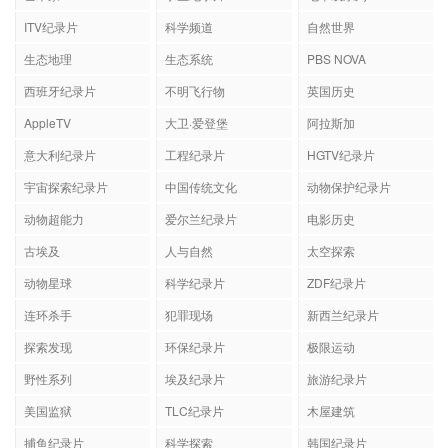
艺术家
求生纪录片
地平线系列
ITV纪录片
科学频道
自然世界
生态地理
生态系统
PBS NOVA
西班牙纪录片
不明飞行物
英国历史
AppleTV
大卫·爱登堡
阿拉斯加
意大利纪录片
工程纪录片
HGTV纪录片
宇宙探索纪录片
中国传统文化
动物保护纪录片
动物超能力
爱尔兰纪录片
电影历史
古埃及
人与自然
太空探索
动物星球
科学纪录片
ZDF纪录片
连环杀手
犯罪现场
新西兰纪录片
探索发现
环保纪录片
极限运动
野性系列
埃及纪录片
旅游纪录片
美国监狱
TLC纪录片
木屋建筑