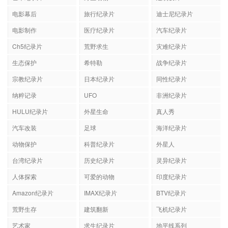
艺术纪录片
野生动物
建筑设计
电影幕后
旅行纪录片
迪士尼纪录片
电影制作
医疗纪录片
汽车纪录片
Ch5纪录片
荒野求生
灾难纪录片
生态保护
希特勒
战争纪录片
宗教纪录片
日本纪录片
同性纪录片
纳粹记录
UFO
非洲纪录片
HULU纪录片
外星生命
真人秀
汽车改装
足球
海洋纪录片
动物保护
科普纪录片
外星人
台湾纪录片
历史纪录片
灵异纪录片
人体探索
可爱的动物
印度纪录片
Amazon纪录片
IMAX纪录片
BTV纪录片
荒野生存
建筑翻新
飞机纪录片