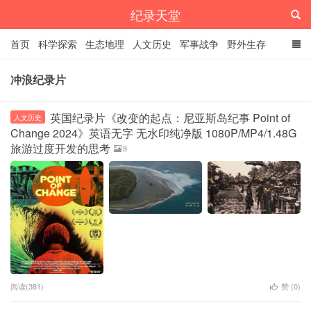
纪录天堂
首页
科学探索
生态地理
人文历史
军事战争
野外生存
经典纪录
4K纪录片
精品资源
冲浪纪录片
英国纪录片《改变的起点：尼亚斯岛纪事 Point of
人文历史
Change 2024》英语无字 无水印纯净版 1080P/MP4/1.48G
旅游过度开发的思考
8
阅读(381)
赞 (
0
)