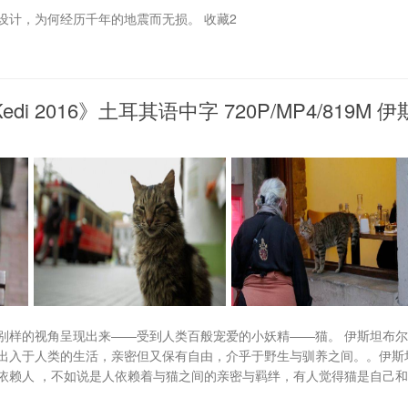
设计，为何经历千年的地震而无损。 收藏2
 2016》土耳其语中字 720P/MP4/819M 伊
别样的视角呈现出来——受到人类百般宠爱的小妖精——猫。 伊斯坦布
出入于人类的生活，亲密但又保有自由，介乎于野生与驯养之间。。伊斯
依赖人 ，不如说是人依赖着与猫之间的亲密与羁绊，有人觉得猫是自己