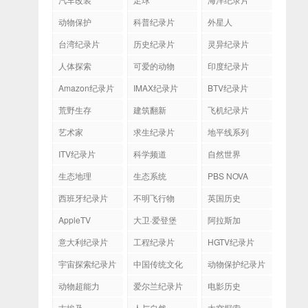
动物保护
科普纪录片
外星人
台湾纪录片
历史纪录片
灵异纪录片
人体探索
可爱的动物
印度纪录片
Amazon纪录片
IMAX纪录片
BTV纪录片
荒野生存
建筑翻新
飞机纪录片
艺术家
求生纪录片
地平线系列
ITV纪录片
科学频道
自然世界
生态地理
生态系统
PBS NOVA
西班牙纪录片
不明飞行物
英国历史
AppleTV
大卫·爱登堡
阿拉斯加
意大利纪录片
工程纪录片
HGTV纪录片
宇宙探索纪录片
中国传统文化
动物保护纪录片
动物超能力
爱尔兰纪录片
电影历史
古埃及
人与自然
太空探索