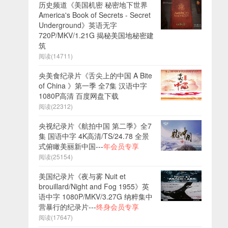
历史频道《美国机密 秘密地下世界
America's Book of Secrets - Secret
Underground》英语无字
720P/MKV/1.21G 揭秘美国地秘密建
筑
阅读(14711)
央美食纪录片《舌尖上的中国 A Bite
of China 》第一季 全7集 汉语中字
1080P高清 百度网盘下载
阅读(22312)
央视纪录片《航拍中国 第二季》全7
集 国语中字 4K高清/TS/24.78 全景
式俯瞰美丽新中国---
年会员专享
阅读(25154)
美国纪录片《夜与雾 Nuit et
brouillard/Night and Fog 1955》英
语中字 1080P/MKV/3.27G 纳粹集中
营暴行的纪录片---
终身会员专享
阅读(17647)