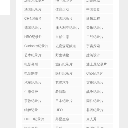
法国纪录片
体育运动
中国美食
CH4纪录片
考古纪录片
建筑工程
德国纪录片
澳大利亚纪录片
音乐纪录片
HBO纪录片
自然生态
二战纪录片
Curiosity纪录片
史密森尼频道
宇宙探索
艺术纪录片
野生动物
建筑设计
电影幕后
旅行纪录片
迪士尼纪录片
电影制作
医疗纪录片
Ch5纪录片
汽车纪录片
荒野求生
灾难纪录片
生态保护
希特勒
战争纪录片
宗教纪录片
日本纪录片
同性纪录片
纳粹记录
UFO
非洲纪录片
HULU纪录片
外星生命
真人秀
汽车改装
足球
海洋纪录片