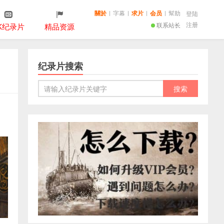
關於
|
字幕
|
求片
|
会员
|
幫助
登陆
注册
联系站长
K纪录片
精品资源
纪录片搜索