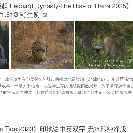
d Dynasty-The Rise of Rana 2025》
1.81G 野生豹
7
har执导，故事发生在印度著名的城市豹栖息地贾拉纳（Jhalana）。年迈而强大
逐渐成年，一场关于领地、地位与生存的挑战也悄然展开。为了争夺属于自
己的父亲正面冲突。影片通过近距离摄影，展现了野生豹子复杂的家族关
he Tide 2023》印地语中英双字 无水印纯净版