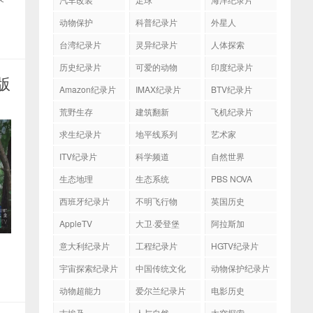
动物保护
科普纪录片
外星人
台湾纪录片
灵异纪录片
人体探索
历史纪录片
可爱的动物
印度纪录片
版
Amazon纪录片
IMAX纪录片
BTV纪录片
荒野生存
建筑翻新
飞机纪录片
求生纪录片
地平线系列
艺术家
ITV纪录片
科学频道
自然世界
生态地理
生态系统
PBS NOVA
西班牙纪录片
不明飞行物
英国历史
AppleTV
大卫·爱登堡
阿拉斯加
意大利纪录片
工程纪录片
HGTV纪录片
宇宙探索纪录片
中国传统文化
动物保护纪录片
动物超能力
爱尔兰纪录片
电影历史
古埃及
人与自然
太空探索