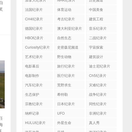
自
奖
法国纪录片
体育运动
中国美食
CH4纪录片
考古纪录片
建筑工程
德国纪录片
澳大利亚纪录片
音乐纪录片
HBO纪录片
自然生态
二战纪录片
Curiosity纪录片
史密森尼频道
宇宙探索
艺术纪录片
野生动物
建筑设计
电影幕后
旅行纪录片
迪士尼纪录片
电影制作
医疗纪录片
Ch5纪录片
汽车纪录片
荒野求生
灾难纪录片
生态保护
希特勒
战争纪录片
宗教纪录片
日本纪录片
同性纪录片
纳粹记录
UFO
非洲纪录片
任
HULU纪录片
外星生命
真人秀
海
展
汽车改装
足球
海洋纪录片