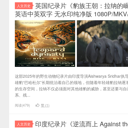
英国纪录片《豹族王朝：拉纳的崛起 Leopar
人文历史
英语中英双字 无水印纯净版 1080P/MKV/
这部2025年的野生动物纪录片由印度导演Aishwarya Srid
雄豹“巴哈杜尔”长期统治着自己的领地，但随着年轻雄豹拉纳
的生存空间，拉纳不仅必须面对其他雄豹的威胁，甚至还要与自
系、残...
阅读(479)
赞 (
1
)
印度纪录片《逆流而上 Against t
人文历史