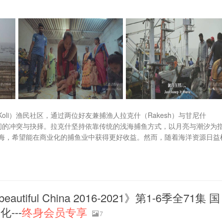
科利（Koli）渔民社区，通过两位好友兼捕渔人拉克什（Rakesh）与甘尼什
之间的冲突与抉择。拉克什坚持依靠传统的浅海捕鱼方式，以月亮与潮汐为
海，希望能在商业化的捕鱼业中获得更好收益。然而，随着海洋资源日益
tiful China 2016-2021》第1-6季全71集 国
化---
终身会员专享
7