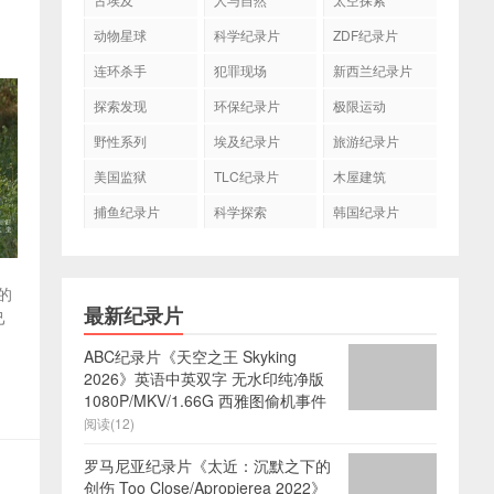
动物星球
科学纪录片
ZDF纪录片
连环杀手
犯罪现场
新西兰纪录片
探索发现
环保纪录片
极限运动
野性系列
埃及纪录片
旅游纪录片
美国监狱
TLC纪录片
木屋建筑
捕鱼纪录片
科学探索
韩国纪录片
的
最新纪录片
己
ABC纪录片《天空之王 Skyking
2026》英语中英双字 无水印纯净版
1080P/MKV/1.66G 西雅图偷机事件
阅读(12)
罗马尼亚纪录片《太近：沉默之下的
创伤 Too Close/Apropierea 2022》