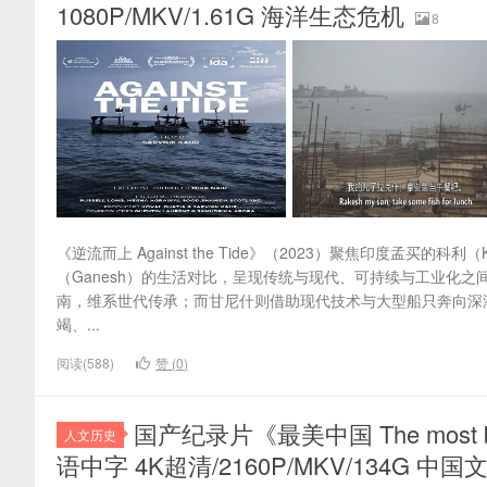
1080P/MKV/1.61G 海洋生态危机
8
《逆流而上 Against the Tide》（2023）聚焦印度孟买的
（Ganesh）的生活对比，呈现传统与现代、可持续与工业化
南，维系世代传承；而甘尼什则借助现代技术与大型船只奔向深
竭、...
阅读(588)
赞 (
0
)
国产纪录片《最美中国 The most beau
人文历史
语中字 4K超清/2160P/MKV/134G 中国文