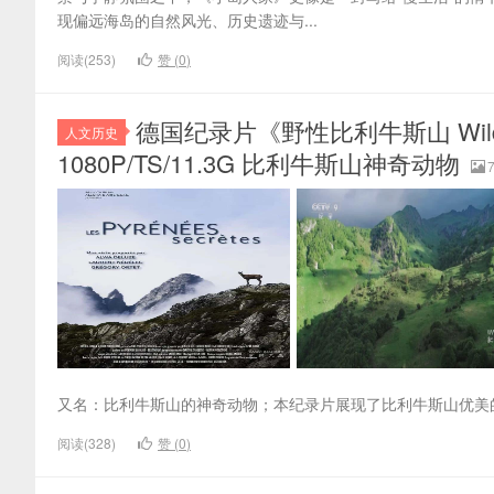
现偏远海岛的自然风光、历史遗迹与...
阅读(253)
赞 (
0
)
德国纪录片《野性比利牛斯山 Wilde
人文历史
1080P/TS/11.3G 比利牛斯山神奇动物
又名：比利牛斯山的神奇动物；本纪录片展现了比利牛斯山优美
阅读(328)
赞 (
0
)