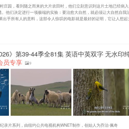
继承的农村庄园，看到随之而来的大片农田时，他们立刻意识到这片土地已经病
浸透。他们决定进行一项极端的实验：要治愈大自然，就必须让大自然自我
果出乎所有人的意料，这部令人惊叹的电影就是最好的证明，它让人想起
0-2026》第39-44季全81集 英语中英双字 无水印
会员专享
9
典自然纪录片系列，由纽约公共电视机构WNET制作，创始人为乔治·佩奇