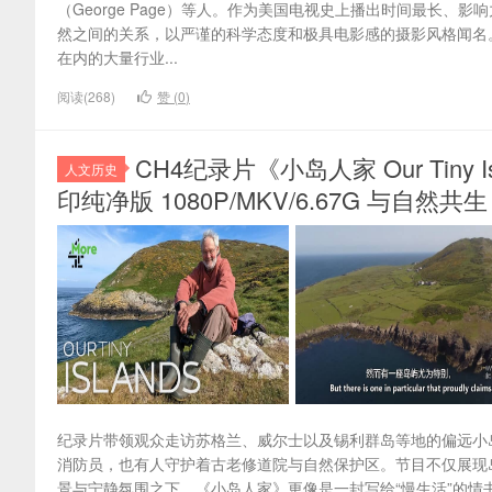
（George Page）等人。作为美国电视史上播出时间最长
然之间的关系，以严谨的科学态度和极具电影感的摄影风格闻名
在内的大量行业...
阅读(268)
赞 (
0
)
CH4纪录片《小岛人家 Our Tiny 
人文历史
印纯净版 1080P/MKV/6.67G 与自然共生
纪录片带领观众走访苏格兰、威尔士以及锡利群岛等地的偏远小
消防员，也有人守护着古老修道院与自然保护区。节目不仅展现
景与宁静氛围之下，《小岛人家》更像是一封写给“慢生活”的