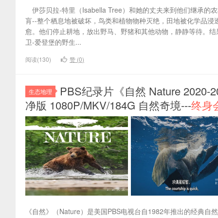
伊莎贝拉-特里（Isabella Tree）和她的丈夫来到他们
肓--整个栖息地被破坏，鸟类和植物物种灭绝，田地被化学品
愈。他们停止耕地，放出野马、野猪和其他动物，静静等待。结
卫-爱登堡的野生...
阅读(130)
赞 (
0
)
PBS纪录片《自然 Nature 202
生态地理
净版 1080P/MKV/184G 自然奇境---
终身
《自然》（Nature）是美国PBS电视台自1982年推出的经