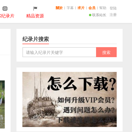
關於
|
字幕
|
求片
|
会员
|
幫助
登陆
注册
联系站长
K纪录片
精品资源
纪录片搜索