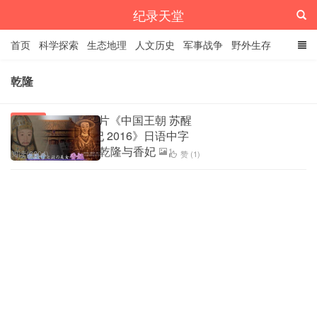
纪录天堂
首页
科学探索
生态地理
人文历史
军事战争
野外生存
经典纪录
4K纪录片
精品资源
乾隆
NHK纪录片《中国王朝 苏醒
人文历史
的传说 乾隆与香妃 2016》日语中字
720P/MKV/865M 乾隆与香妃
1
阅读(3604)
赞 (
1
)