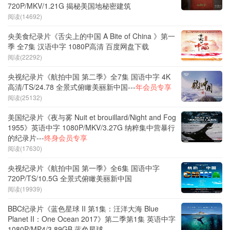
720P/MKV/1.21G 揭秘美国地秘密建筑
阅读(14692)
央美食纪录片《舌尖上的中国 A Bite of China 》第一
季 全7集 汉语中字 1080P高清 百度网盘下载
阅读(22292)
央视纪录片《航拍中国 第二季》全7集 国语中字 4K
高清/TS/24.78 全景式俯瞰美丽新中国---
年会员专享
阅读(25132)
美国纪录片《夜与雾 Nuit et brouillard/Night and Fog
1955》英语中字 1080P/MKV/3.27G 纳粹集中营暴行
的纪录片---
终身会员专享
阅读(17630)
央视纪录片《航拍中国 第一季》全6集 国语中字
720P/TS/10.5G 全景式俯瞰美丽新中国
阅读(19939)
BBC纪录片《蓝色星球 II 第1集：汪洋大海 Blue
Planet II：One Ocean 2017》第二季第1集 英语中字
1080P/MP4/3.89GB 蓝色星球