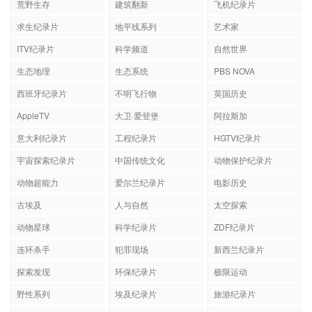
荒野生存
建筑翻新
飞机纪录片
求生纪录片
地平线系列
艺术家
ITV纪录片
科学频道
自然世界
生态地理
生态系统
PBS NOVA
西班牙纪录片
不明飞行物
英国历史
AppleTV
大卫·爱登堡
阿拉斯加
意大利纪录片
工程纪录片
HGTV纪录片
宇宙探索纪录片
中国传统文化
动物保护纪录片
动物超能力
爱尔兰纪录片
电影历史
古埃及
人与自然
太空探索
动物星球
科学纪录片
ZDF纪录片
连环杀手
犯罪现场
新西兰纪录片
探索发现
环保纪录片
极限运动
野性系列
埃及纪录片
旅游纪录片