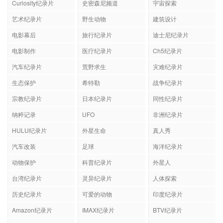
Curiosity纪录片
史密森尼频道
宇宙探索
艺术纪录片
野生动物
建筑设计
电影幕后
旅行纪录片
迪士尼纪录片
电影制作
医疗纪录片
Ch5纪录片
汽车纪录片
荒野求生
灾难纪录片
生态保护
希特勒
战争纪录片
宗教纪录片
日本纪录片
同性纪录片
纳粹记录
UFO
非洲纪录片
HULU纪录片
外星生命
真人秀
汽车改装
足球
海洋纪录片
动物保护
科普纪录片
外星人
台湾纪录片
灵异纪录片
人体探索
历史纪录片
可爱的动物
印度纪录片
Amazon纪录片
IMAX纪录片
BTV纪录片