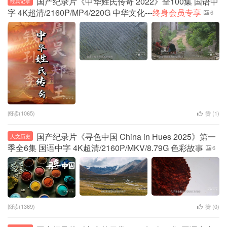
国产纪录片《中华姓氏传奇 2022》全100集 国语中
经典记录
字 4K超清/2160P/MP4/220G 中华文化---
终身会员专享
6
阅读(1065)
赞 (
1
)
国产纪录片《寻色中国 China in Hues 2025》第一
人文历史
季全6集 国语中字 4K超清/2160P/MKV/8.79G 色彩故事
6
阅读(1369)
赞 (
0
)