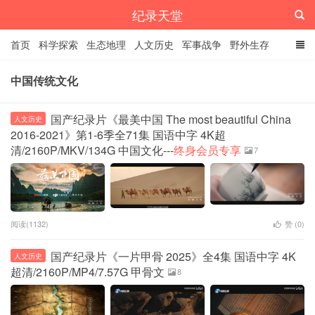
纪录天堂
首页
科学探索
生态地理
人文历史
军事战争
野外生存
经典纪录
4K纪录片
精品资源
中国传统文化
国产纪录片《最美中国 The most beautiful China
人文历史
2016-2021》第1-6季全71集 国语中字 4K超
清/2160P/MKV/134G 中国文化---
终身会员专享
7
阅读(1132)
赞 (
0
)
国产纪录片《一片甲骨 2025》全4集 国语中字 4K
人文历史
超清/2160P/MP4/7.57G 甲骨文
8