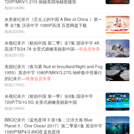
720P/MKV/1.21G 揭秘美国地秘密建筑
阅读(14696)
央美食纪录片《舌尖上的中国 A Bite of China 》第一
季 全7集 汉语中字 1080P高清 百度网盘下载
阅读(22295)
央视纪录片《航拍中国 第二季》全7集 国语中字 4K
高清/TS/24.78 全景式俯瞰美丽新中国---
年会员专享
阅读(25135)
美国纪录片《夜与雾 Nuit et brouillard/Night and Fog
1955》英语中字 1080P/MKV/3.27G 纳粹集中营暴行
的纪录片---
终身会员专享
阅读(17632)
央视纪录片《航拍中国 第一季》全6集 国语中字
720P/TS/10.5G 全景式俯瞰美丽新中国
阅读(19940)
BBC纪录片《蓝色星球 II 第1集：汪洋大海 Blue
Planet II：One Ocean 2017》第二季第1集 英语中字
1080P/MP4/3.89GB 蓝色星球