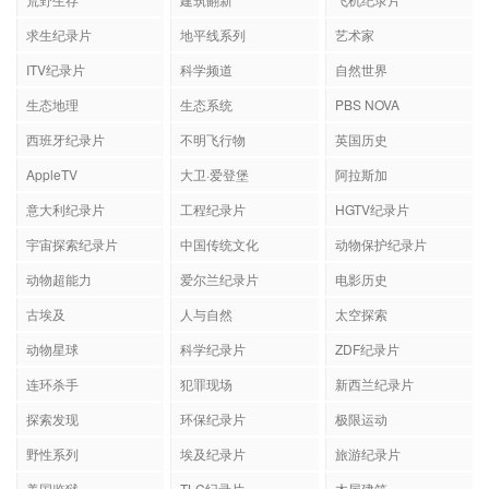
求生纪录片
地平线系列
艺术家
ITV纪录片
科学频道
自然世界
生态地理
生态系统
PBS NOVA
西班牙纪录片
不明飞行物
英国历史
AppleTV
大卫·爱登堡
阿拉斯加
意大利纪录片
工程纪录片
HGTV纪录片
宇宙探索纪录片
中国传统文化
动物保护纪录片
动物超能力
爱尔兰纪录片
电影历史
古埃及
人与自然
太空探索
动物星球
科学纪录片
ZDF纪录片
连环杀手
犯罪现场
新西兰纪录片
探索发现
环保纪录片
极限运动
野性系列
埃及纪录片
旅游纪录片
美国监狱
TLC纪录片
木屋建筑