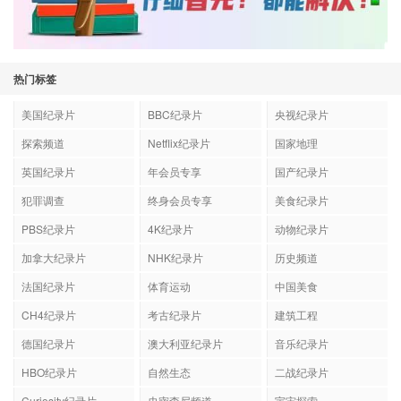
热门标签
美国纪录片
BBC纪录片
央视纪录片
探索频道
Netflix纪录片
国家地理
英国纪录片
年会员专享
国产纪录片
犯罪调查
终身会员专享
美食纪录片
PBS纪录片
4K纪录片
动物纪录片
加拿大纪录片
NHK纪录片
历史频道
法国纪录片
体育运动
中国美食
CH4纪录片
考古纪录片
建筑工程
德国纪录片
澳大利亚纪录片
音乐纪录片
HBO纪录片
自然生态
二战纪录片
Curiosity纪录片
史密森尼频道
宇宙探索