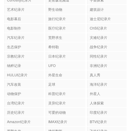
艺术纪录片
野生动物
建筑设计
电影幕后
旅行纪录片
迪士尼纪录片
电影制作
医疗纪录片
Ch5纪录片
汽车纪录片
荒野求生
灾难纪录片
生态保护
希特勒
战争纪录片
宗教纪录片
日本纪录片
同性纪录片
纳粹记录
UFO
非洲纪录片
HULU纪录片
外星生命
真人秀
汽车改装
足球
海洋纪录片
动物保护
科普纪录片
外星人
台湾纪录片
灵异纪录片
人体探索
历史纪录片
可爱的动物
印度纪录片
Amazon纪录片
IMAX纪录片
BTV纪录片
荒野生存
建筑翻新
飞机纪录片