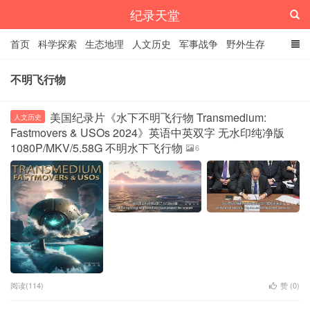
纪录天堂
首页
科学探索
生态地理
人文历史
军事战争
野外生存
经典纪录
4K纪录片
精品资源
不明飞行物
美国纪录片《水下不明飞行物 Transmedium:
人文历史
Fastmovers & USOs 2024》英语中英双字 无水印纯净版
1080P/MKV/5.58G 不明水下飞行物
6
阅读(114)
赞 (
0
)