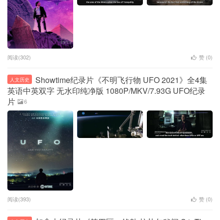
阅读(302)
赞 (
0
)
Showtime纪录片《不明飞行物 UFO 2021》全4集
人文历史
英语中英双字 无水印纯净版 1080P/MKV/7.93G UFO纪录
片
6
阅读(393)
赞 (
0
)