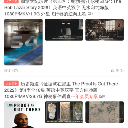
加拿大纪录片《第四区：鲍勃·拉扎尔秘闻 S4: The
人文历史
Bob Lazar Story 2026》英语中英双字 无水印纯净版
1080P/MKV/1.9G 外星飞行器的逆向工程
8
阅读(497)
赞 (
0
)
历史频道《证据就在那里 The Proof is Out There
人文历史
2022》第4季全18集 英语中英双字 官方纯净版
1080P/MKV/39.7G 神秘事件调查---
年会员专享
8