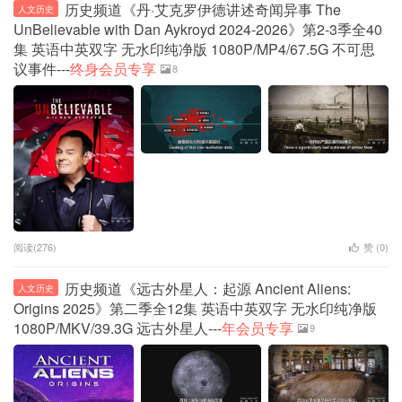
历史频道《丹·艾克罗伊德讲述奇闻异事 The
人文历史
UnBelievable with Dan Aykroyd 2024-2026》第2-3季全40
集 英语中英双字 无水印纯净版 1080P/MP4/67.5G 不可思
议事件---
终身会员专享
8
阅读(276)
赞 (
0
)
历史频道《远古外星人：起源 Ancient Aliens:
人文历史
Origins 2025》第二季全12集 英语中英双字 无水印纯净版
1080P/MKV/39.3G 远古外星人---
年会员专享
9