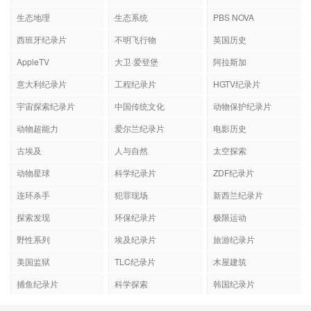
生态地理
生态系统
PBS NOVA
西班牙纪录片
不明飞行物
英国历史
AppleTV
大卫·爱登堡
阿拉斯加
意大利纪录片
工程纪录片
HGTV纪录片
宇宙探索纪录片
中国传统文化
动物保护纪录片
动物超能力
爱尔兰纪录片
电影历史
古埃及
人与自然
太空探索
动物星球
科学纪录片
ZDF纪录片
连环杀手
犯罪现场
新西兰纪录片
探索发现
环保纪录片
极限运动
野性系列
埃及纪录片
旅游纪录片
美国监狱
TLC纪录片
木屋建筑
捕鱼纪录片
科学探索
韩国纪录片