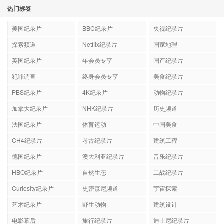
热门标签
美国纪录片
BBC纪录片
央视纪录片
探索频道
Netflix纪录片
国家地理
英国纪录片
年会员专享
国产纪录片
犯罪调查
终身会员专享
美食纪录片
PBS纪录片
4K纪录片
动物纪录片
加拿大纪录片
NHK纪录片
历史频道
法国纪录片
体育运动
中国美食
CH4纪录片
考古纪录片
建筑工程
德国纪录片
澳大利亚纪录片
音乐纪录片
HBO纪录片
自然生态
二战纪录片
Curiosity纪录片
史密森尼频道
宇宙探索
艺术纪录片
野生动物
建筑设计
电影幕后
旅行纪录片
迪士尼纪录片