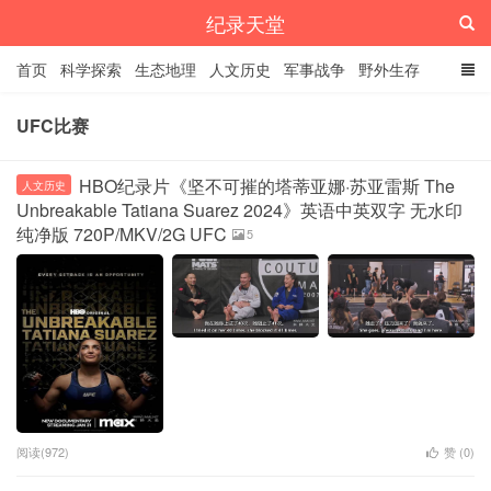
纪录天堂
首页
科学探索
生态地理
人文历史
军事战争
野外生存
经典纪录
4K纪录片
精品资源
UFC比赛
HBO纪录片《坚不可摧的塔蒂亚娜·苏亚雷斯 The
人文历史
Unbreakable Tatiana Suarez 2024》英语中英双字 无水印
纯净版 720P/MKV/2G UFC
5
阅读(972)
赞 (
0
)