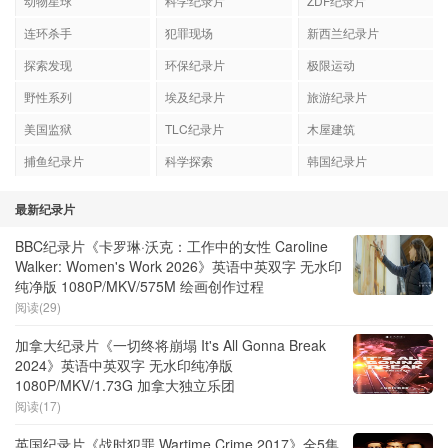
动物星球
科学纪录片
ZDF纪录片
连环杀手
犯罪现场
新西兰纪录片
探索发现
环保纪录片
极限运动
野性系列
埃及纪录片
旅游纪录片
美国监狱
TLC纪录片
木屋建筑
捕鱼纪录片
科学探索
韩国纪录片
最新纪录片
BBC纪录片《卡罗琳·沃克：工作中的女性 Caroline
Walker: Women's Work 2026》英语中英双字 无水印
纯净版 1080P/MKV/575M 绘画创作过程
阅读(29)
加拿大纪录片《一切终将崩塌 It's All Gonna Break
2024》英语中英双字 无水印纯净版
1080P/MKV/1.73G 加拿大独立乐团
阅读(17)
英国纪录片《战时犯罪 Wartime Crime 2017》全5集