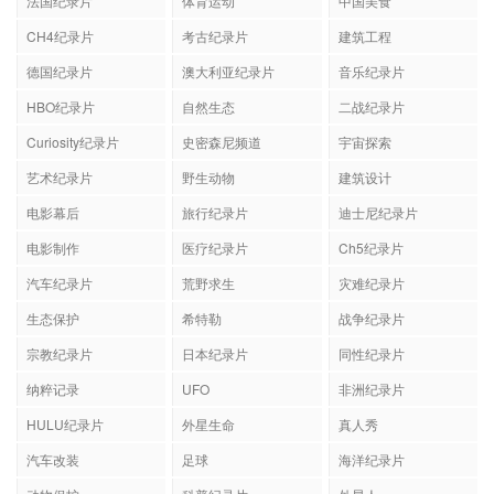
法国纪录片
体育运动
中国美食
CH4纪录片
考古纪录片
建筑工程
德国纪录片
澳大利亚纪录片
音乐纪录片
HBO纪录片
自然生态
二战纪录片
Curiosity纪录片
史密森尼频道
宇宙探索
艺术纪录片
野生动物
建筑设计
电影幕后
旅行纪录片
迪士尼纪录片
电影制作
医疗纪录片
Ch5纪录片
汽车纪录片
荒野求生
灾难纪录片
生态保护
希特勒
战争纪录片
宗教纪录片
日本纪录片
同性纪录片
纳粹记录
UFO
非洲纪录片
HULU纪录片
外星生命
真人秀
汽车改装
足球
海洋纪录片