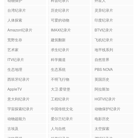
动物保护
科普纪录片
外星人
台湾纪录片
历史纪录片
灵异纪录片
人体探索
可爱的动物
印度纪录片
Amazon纪录片
IMAX纪录片
BTV纪录片
荒野生存
建筑翻新
飞机纪录片
艺术家
求生纪录片
地平线系列
ITV纪录片
科学频道
自然世界
生态地理
生态系统
PBS NOVA
西班牙纪录片
不明飞行物
英国历史
AppleTV
大卫·爱登堡
阿拉斯加
意大利纪录片
工程纪录片
HGTV纪录片
宇宙探索纪录片
中国传统文化
动物保护纪录片
动物超能力
爱尔兰纪录片
电影历史
古埃及
人与自然
太空探索