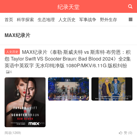
纪录天堂
首页
科学探索
生态地理
人文历史
军事战争
野外生存
经典纪录
4K纪录片
精品资源
MAX纪录片
MAX纪录片《泰勒·斯威夫特 vs 斯库特·布劳恩：积
人文历史
怨 Taylor Swift VS Scooter Braun: Bad Blood 2024》全2集
英语中英双字 无水印纯净版 1080P/MKV/6.11G 版权纠纷
6
阅读(1269)
赞 (
0
)