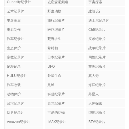
Curiosity纪录片
史密森尼频道
宇宙探索
艺术纪录片
野生动物
建筑设计
电影幕后
旅行纪录片
迪士尼纪录片
电影制作
医疗纪录片
Ch5纪录片
汽车纪录片
荒野求生
灾难纪录片
生态保护
希特勒
战争纪录片
宗教纪录片
日本纪录片
同性纪录片
纳粹记录
UFO
非洲纪录片
HULU纪录片
外星生命
真人秀
汽车改装
足球
海洋纪录片
动物保护
科普纪录片
外星人
台湾纪录片
灵异纪录片
人体探索
历史纪录片
可爱的动物
印度纪录片
Amazon纪录片
IMAX纪录片
BTV纪录片