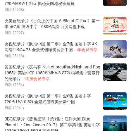
720P/MKV/1.21G 揭秘美国地秘密建筑
阅读(14698)
央美食纪录片《舌尖上的中国 A Bite of China 》第一
季 全7集 汉语中字 1080P高清 百度网盘下载
阅读(22297)
央视纪录片《航拍中国 第二季》全7集 国语中字 4K
高清/TS/24.78 全景式俯瞰美丽新中国---
年会员专享
阅读(25136)
美国纪录片《夜与雾 Nuit et brouillard/Night and Fog
1955》英语中字 1080P/MKV/3.27G 纳粹集中营暴行
的纪录片---
终身会员专享
阅读(17634)
央视纪录片《航拍中国 第一季》全6集 国语中字
720P/TS/10.5G 全景式俯瞰美丽新中国
阅读(19941)
BBC纪录片《蓝色星球 II 第1集：汪洋大海 Blue
Planet II：One Ocean 2017》第二季第1集 英语中字
1080P/MP4/3.89GB 蓝色星球