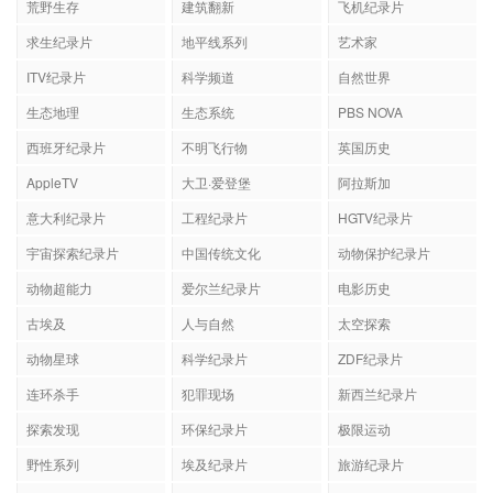
荒野生存
建筑翻新
飞机纪录片
求生纪录片
地平线系列
艺术家
ITV纪录片
科学频道
自然世界
生态地理
生态系统
PBS NOVA
西班牙纪录片
不明飞行物
英国历史
AppleTV
大卫·爱登堡
阿拉斯加
意大利纪录片
工程纪录片
HGTV纪录片
宇宙探索纪录片
中国传统文化
动物保护纪录片
动物超能力
爱尔兰纪录片
电影历史
古埃及
人与自然
太空探索
动物星球
科学纪录片
ZDF纪录片
连环杀手
犯罪现场
新西兰纪录片
探索发现
环保纪录片
极限运动
野性系列
埃及纪录片
旅游纪录片