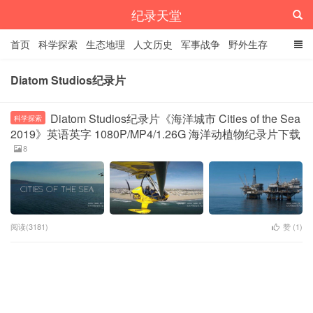
纪录天堂
首页
科学探索
生态地理
人文历史
军事战争
野外生存
经典纪录
4K纪录片
精品资源
Diatom Studios纪录片
Diatom Studios纪录片《海洋城市 Cities of the Sea
科学探索
2019》英语英字 1080P/MP4/1.26G 海洋动植物纪录片下载
8
阅读(3181)
赞 (
1
)