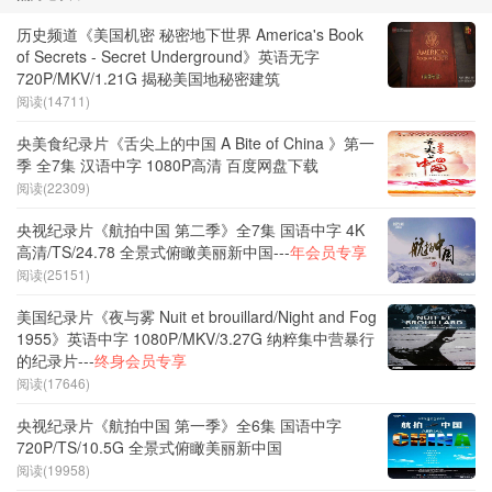
历史频道《美国机密 秘密地下世界 America's Book
of Secrets - Secret Underground》英语无字
720P/MKV/1.21G 揭秘美国地秘密建筑
阅读(14711)
央美食纪录片《舌尖上的中国 A Bite of China 》第一
季 全7集 汉语中字 1080P高清 百度网盘下载
阅读(22309)
央视纪录片《航拍中国 第二季》全7集 国语中字 4K
高清/TS/24.78 全景式俯瞰美丽新中国---
年会员专享
阅读(25151)
美国纪录片《夜与雾 Nuit et brouillard/Night and Fog
1955》英语中字 1080P/MKV/3.27G 纳粹集中营暴行
的纪录片---
终身会员专享
阅读(17646)
央视纪录片《航拍中国 第一季》全6集 国语中字
720P/TS/10.5G 全景式俯瞰美丽新中国
阅读(19958)