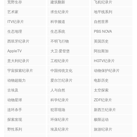
荒野生存
建筑翻新
飞机纪录片
艺术家
求生纪录片
地平线系列
ITV纪录片
科学频道
自然世界
生态地理
生态系统
PBS NOVA
西班牙纪录片
不明飞行物
英国历史
AppleTV
大卫·爱登堡
阿拉斯加
意大利纪录片
工程纪录片
HGTV纪录片
宇宙探索纪录片
中国传统文化
动物保护纪录片
动物超能力
爱尔兰纪录片
电影历史
古埃及
人与自然
太空探索
动物星球
科学纪录片
ZDF纪录片
连环杀手
犯罪现场
新西兰纪录片
探索发现
环保纪录片
极限运动
野性系列
埃及纪录片
旅游纪录片