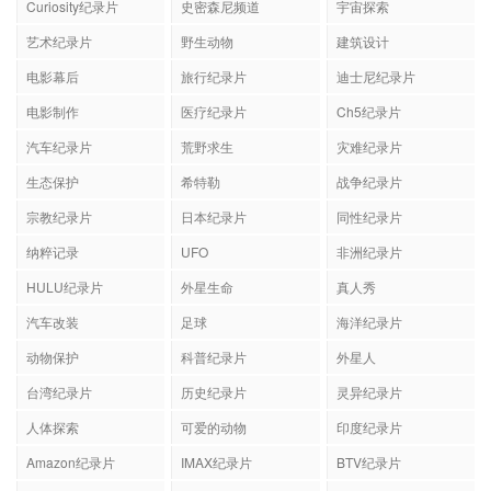
Curiosity纪录片
史密森尼频道
宇宙探索
艺术纪录片
野生动物
建筑设计
电影幕后
旅行纪录片
迪士尼纪录片
电影制作
医疗纪录片
Ch5纪录片
汽车纪录片
荒野求生
灾难纪录片
生态保护
希特勒
战争纪录片
宗教纪录片
日本纪录片
同性纪录片
纳粹记录
UFO
非洲纪录片
HULU纪录片
外星生命
真人秀
汽车改装
足球
海洋纪录片
动物保护
科普纪录片
外星人
台湾纪录片
历史纪录片
灵异纪录片
人体探索
可爱的动物
印度纪录片
Amazon纪录片
IMAX纪录片
BTV纪录片